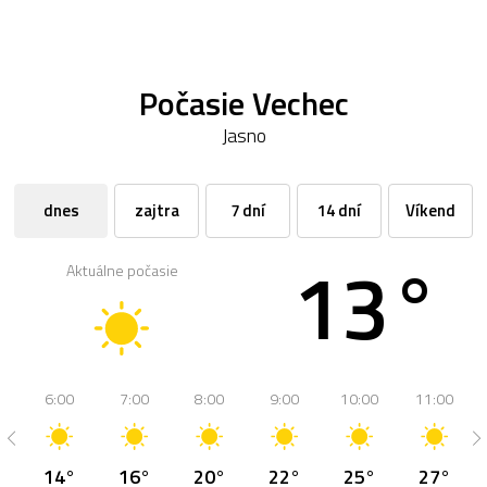
Počasie Vechec
Jasno
dnes
zajtra
7 dní
14 dní
Víkend
13°
Aktuálne počasie
6:00
7:00
8:00
9:00
10:00
11:00
14°
16°
20°
22°
25°
27°