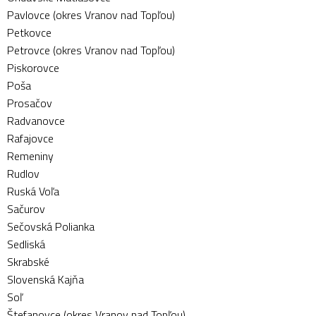
Pavlovce (okres Vranov nad Topľou)
Petkovce
Petrovce (okres Vranov nad Topľou)
Piskorovce
Poša
Prosačov
Radvanovce
Rafajovce
Remeniny
Rudlov
Ruská Voľa
Sačurov
Sečovská Polianka
Sedliská
Skrabské
Slovenská Kajňa
Soľ
Štefanovce (okres Vranov nad Topľou)