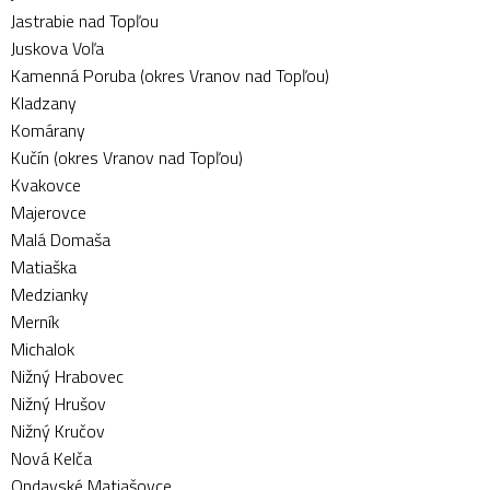
Jastrabie nad Topľou
Juskova Voľa
Kamenná Poruba (okres Vranov nad Topľou)
Kladzany
Komárany
Kučín (okres Vranov nad Topľou)
Kvakovce
Majerovce
Malá Domaša
Matiaška
Medzianky
Merník
Michalok
Nižný Hrabovec
Nižný Hrušov
Nižný Kručov
Nová Kelča
Ondavské Matiašovce