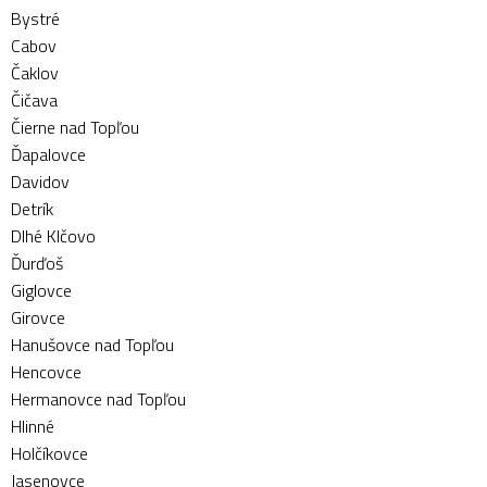
Bystré
Cabov
Čaklov
Čičava
Čierne nad Topľou
Ďapalovce
Davidov
Detrík
Dlhé Klčovo
Ďurďoš
Giglovce
Girovce
Hanušovce nad Topľou
Hencovce
Hermanovce nad Topľou
Hlinné
Holčíkovce
Jasenovce