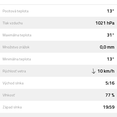
13°
Pocitová teplota
1021 hPa
Tlak vzduchu
31°
Maximálna teplota
0,0 mm
Množstvo zrážok
13°
Minimálna teplota
10 km/h
Rýchlosť vetra
5:16
Východ slnka
77 %
Vlhkosť
19:59
Západ slnka