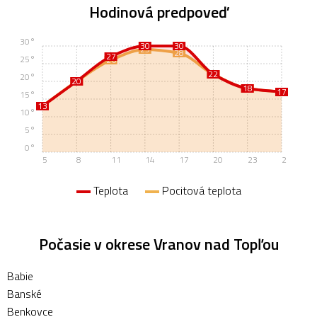
Hodinová predpoveď
30°
30
30
29
28
27
25°
26
22
22
20°
20
20
18
18
17
17
15°
13
13
10°
5°
0°
5
8
11
14
17
20
23
2
Teplota
Pocitová teplota
Počasie v okrese Vranov nad Topľou
Babie
Banské
Benkovce