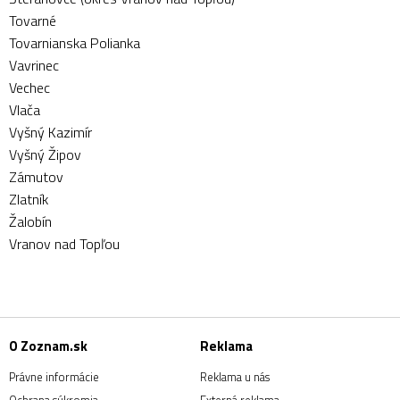
Tovarné
Tovarnianska Polianka
Vavrinec
Vechec
Vlača
Vyšný Kazimír
Vyšný Žipov
Zámutov
Zlatník
Žalobín
Vranov nad Topľou
O Zoznam.sk
Reklama
Právne informácie
Reklama u nás