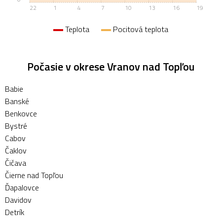
22
1
4
7
10
13
16
19
Teplota
Pocitová teplota
Počasie v okrese Vranov nad Topľou
Babie
Banské
Benkovce
Bystré
Cabov
Čaklov
Čičava
Čierne nad Topľou
Ďapalovce
Davidov
Detrík