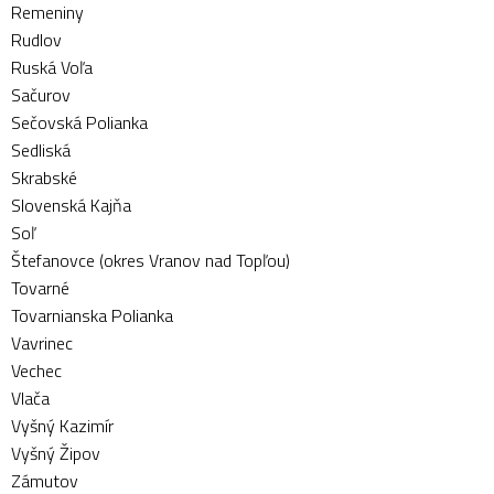
Remeniny
Rudlov
Ruská Voľa
Sačurov
Sečovská Polianka
Sedliská
Skrabské
Slovenská Kajňa
Soľ
Štefanovce (okres Vranov nad Topľou)
Tovarné
Tovarnianska Polianka
Vavrinec
Vechec
Vlača
Vyšný Kazimír
Vyšný Žipov
Zámutov