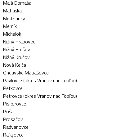
Malá Domaša
Matiaška
Medzianky
Merník
Michalok
Nižný Hrabovec
Nižný Hrušov
Nižný Kručov
Nová Kelča
Ondavské Matiašovce
Pavlovce (okres Vranov nad Topľou)
Petkovce
Petrovce (okres Vranov nad Topľou)
Piskorovce
Poša
Prosačov
Radvanovce
Rafajovce