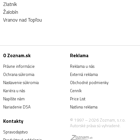
Zlatník
Žalobín
Vranov nad Topľou
O Zoznam.sk
Reklama
Právne informácie
Reklama u nás
Ochrana súkromia
Externá reklama
Nastavenie súkromia
Obchodné podmienky
Kariéra u nás
Cenník
Napíšte nám
Price List
Nariadenie DSA
Natívna reklama
© 1997 – 2026 Zoznam, s.r.o.
Kontakty
Autorské práva sú vyhradené.
Spravodajstvo