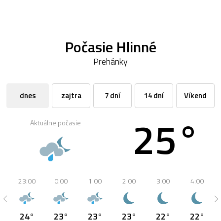
Počasie Hlinné
Prehánky
dnes
zajtra
7 dní
14 dní
Víkend
25°
Aktuálne počasie
23:00
0:00
1:00
2:00
3:00
4:00
24°
23°
23°
23°
22°
22°