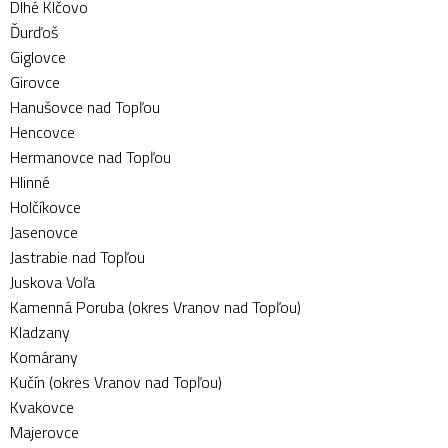
Dlhé Klčovo
Ďurďoš
Giglovce
Girovce
Hanušovce nad Topľou
Hencovce
Hermanovce nad Topľou
Hlinné
Holčíkovce
Jasenovce
Jastrabie nad Topľou
Juskova Voľa
Kamenná Poruba (okres Vranov nad Topľou)
Kladzany
Komárany
Kučín (okres Vranov nad Topľou)
Kvakovce
Majerovce