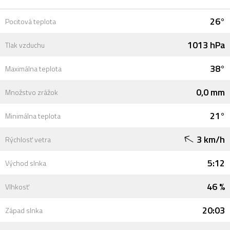
26°
Pocitová teplota
1013 hPa
Tlak vzduchu
38°
Maximálna teplota
0,0 mm
Množstvo zrážok
21°
Minimálna teplota
3 km/h
Rýchlosť vetra
5:12
Východ slnka
46 %
Vlhkosť
20:03
Západ slnka