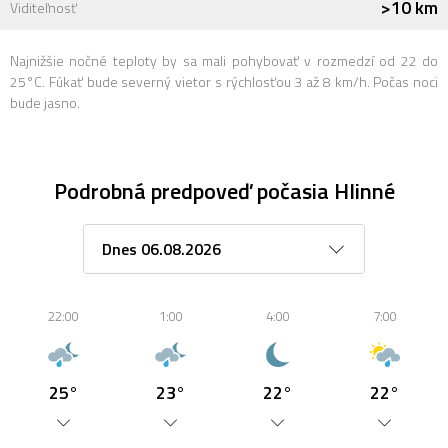
>10 km
Viditeľnosť
Najnižšie nočné teploty by sa mali pohybovať v rozmedzí od 22 do
25°C. Fúkať bude severný vietor s rýchlosťou 3 až 8 km/h. Počas noci
bude jasno.
Podrobná predpoveď počasia Hlinné
22:00
1:00
4:00
7:00
25°
23°
22°
22°