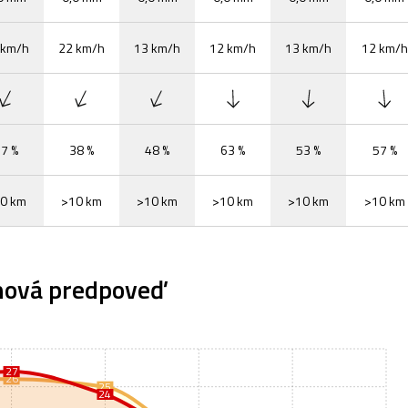
 km/h
22 km/h
13 km/h
12 km/h
13 km/h
12 km/h
7 %
38 %
48 %
63 %
53 %
57 %
0 km
>10 km
>10 km
>10 km
>10 km
>10 km
nová predpoveď
27
26
25
24