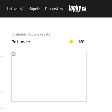
Letoviská
Kúpele
Pranostiky
Posledné hľadané miesta
Petkovce
18°
:00
15:00
16:00
17:00
18:00
19:00
20:00
6°
27°
27°
26°
26°
24°
20°