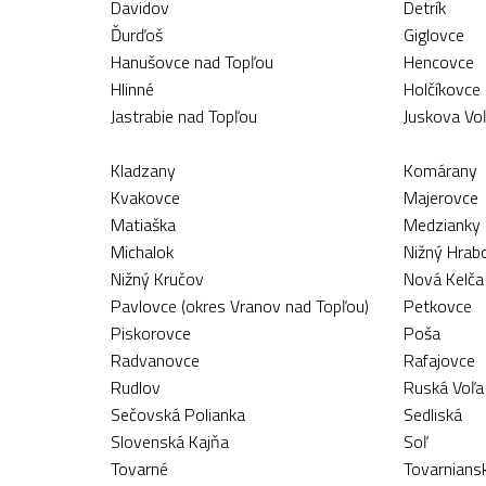
Davidov
Detrík
Ďurďoš
Giglovce
Hanušovce nad Topľou
Hencovce
Hlinné
Holčíkovce
Jastrabie nad Topľou
Juskova Vo
Kladzany
Komárany
Kvakovce
Majerovce
Matiaška
Medzianky
Michalok
Nižný Hrab
Nižný Kručov
Nová Kelča
Pavlovce (okres Vranov nad Topľou)
Petkovce
Piskorovce
Poša
Radvanovce
Rafajovce
Rudlov
Ruská Voľa
Sečovská Polianka
Sedliská
Slovenská Kajňa
Soľ
Tovarné
Tovarnians