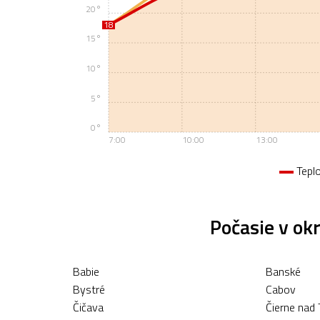
20°
18
18
15°
10°
5°
0°
7:00
10:00
13:00
Tepl
Počasie v ok
Babie
Banské
Bystré
Cabov
Čičava
Čierne nad