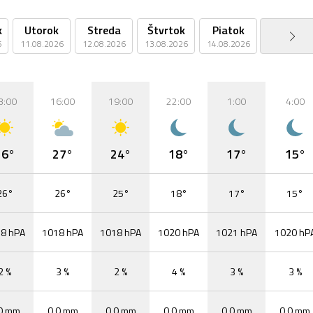
k
Utorok
Streda
Štvrtok
Piatok
Sobota
6
11.08.2026
12.08.2026
13.08.2026
14.08.2026
15.08.2026
3:00
16:00
19:00
22:00
1:00
4:00
26°
27°
24°
18°
17°
15°
26°
26°
25°
18°
17°
15°
8 hPA
1018 hPA
1018 hPA
1020 hPA
1021 hPA
1020 hP
2 %
3 %
2 %
4 %
3 %
3 %
0 mm
0,0 mm
0,0 mm
0,0 mm
0,0 mm
0,0 mm