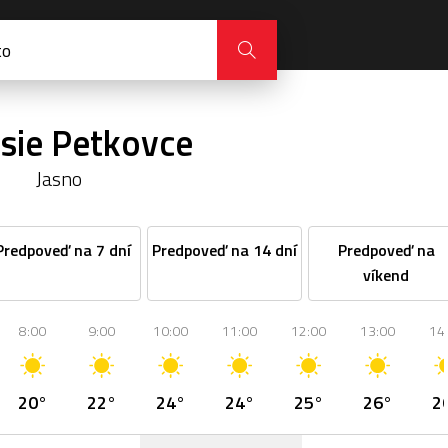
sie Petkovce
Jasno
Predpoveď na 7 dní
Predpoveď na 14 dní
Predpoveď na
víkend
8:00
9:00
10:00
11:00
12:00
13:00
14
20°
22°
24°
24°
25°
26°
2