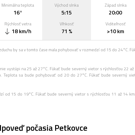
Minimálna teplota
Východ slnka
Západ slnka
16°
5:15
20:00
Rýchlosť vetra
Vlhkosť
Viditeľnosť
18 km/h
71 %
>10 km
zduchu by sa v tomto čase mala pohybovať v rozmedzí od 15 do 24°C. Fú
ie vystúpi na 25 až 27°C. Fúkať bude severný vietor s rýchlosťou 22 až
. Teplota sa bude pohybovať od 20 do 27°C. Fúkať bude severný vie
dzí od 15 do 19°C. Fúkať bude severný vietor s rýchlosťou 11 až 14 km
poveď počasia Petkovce