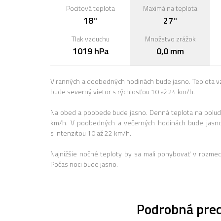
Pocitová teplota
Maximálna teplota
18°
27°
Tlak vzduchu
Množstvo zrážok
1019 hPa
0,0 mm
V ranných a doobedných hodinách bude jasno. Teplota v
bude severný vietor s rýchlosťou 10 až 24 km/h.
Na obed a poobede bude jasno. Denná teplota na poludn
km/h. V poobedných a večerných hodinách bude jasno
s intenzitou 10 až 22 km/h.
Najnižšie nočné teploty by sa mali pohybovať v rozme
Počas noci bude jasno.
Podrobná pred