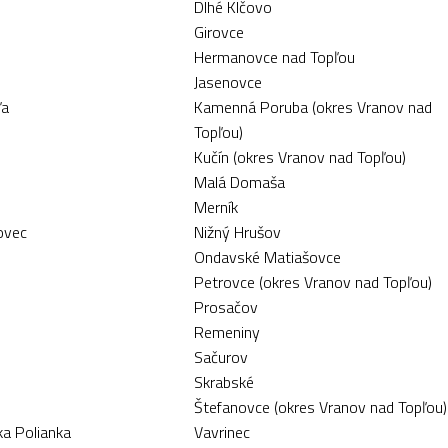
Dlhé Klčovo
Girovce
Hermanovce nad Topľou
Jasenovce
ľa
Kamenná Poruba (okres Vranov nad
Topľou)
Kučín (okres Vranov nad Topľou)
Malá Domaša
Merník
ovec
Nižný Hrušov
Ondavské Matiašovce
Petrovce (okres Vranov nad Topľou)
Prosačov
Remeniny
Sačurov
Skrabské
Štefanovce (okres Vranov nad Topľou)
ka Polianka
Vavrinec