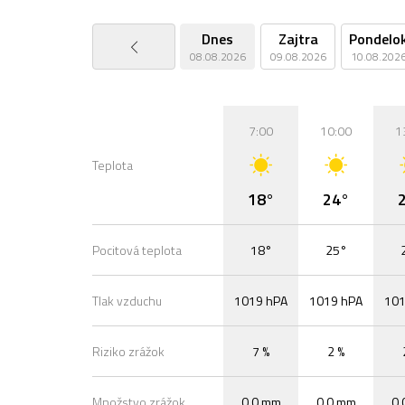
Dnes
Zajtra
Pondelo
08.08.2026
09.08.2026
10.08.202
7:00
10:00
1
Teplota
18°
24°
Pocitová teplota
18°
25°
Tlak vzduchu
1019 hPA
1019 hPA
101
Riziko zrážok
7 %
2 %
Množstvo zrážok
0,0 mm
0,0 mm
0,