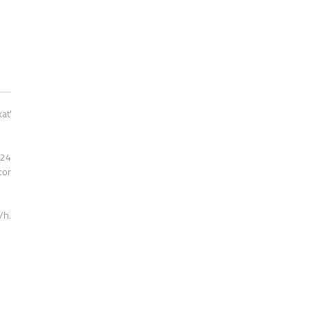
kať
 24
tor
/h.