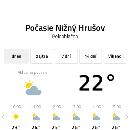
Počasie Nižný Hrušov
Polooblačno
dnes
zajtra
7 dní
14 dní
Víkend
22°
Aktuálne počasie
10:00
11:00
12:00
13:00
14:00
15:00
23°
24°
25°
26°
26°
26°