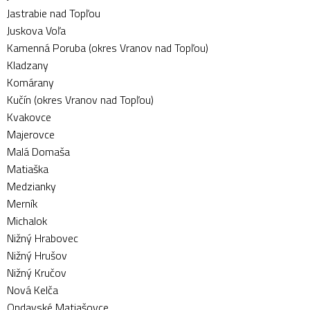
Jastrabie nad Topľou
Juskova Voľa
Kamenná Poruba (okres Vranov nad Topľou)
Kladzany
Komárany
Kučín (okres Vranov nad Topľou)
Kvakovce
Majerovce
Malá Domaša
Matiaška
Medzianky
Merník
Michalok
Nižný Hrabovec
Nižný Hrušov
Nižný Kručov
Nová Kelča
Ondavské Matiašovce