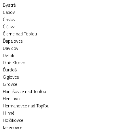
Bystré
Cabov
Čaklov
Čičava
Čierne nad Topľou
Ďapalovce
Davidov
Detrík
Dlhé Klčovo
Ďurďoš
Giglovce
Girovce
Hanušovce nad Topľou
Hencovce
Hermanovce nad Topľou
Hlinné
Holčíkovce
Jasenovce