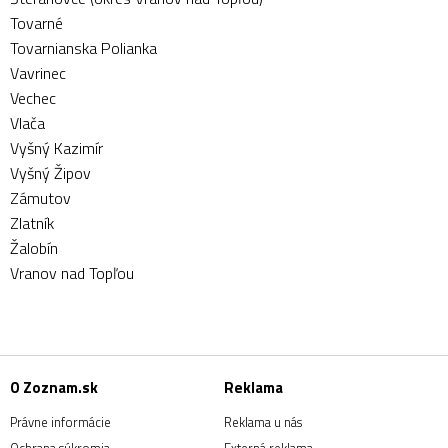
Tovarné
Tovarnianska Polianka
Vavrinec
Vechec
Vlača
Vyšný Kazimír
Vyšný Žipov
Zámutov
Zlatník
Žalobín
Vranov nad Topľou
O Zoznam.sk
Reklama
Právne informácie
Reklama u nás