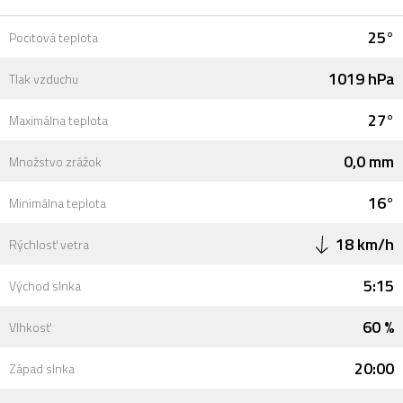
25°
Pocitová teplota
1019 hPa
Tlak vzduchu
27°
Maximálna teplota
0,0 mm
Množstvo zrážok
16°
Minimálna teplota
18 km/h
Rýchlosť vetra
5:15
Východ slnka
60 %
Vlhkosť
20:00
Západ slnka