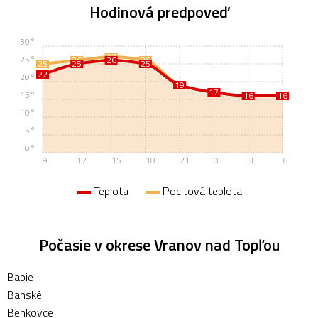
Hodinová predpoveď
30°
27
25°
26
26
26
25
25
25
22
20°
19
19
17
17
15°
16
16
16
16
10°
5°
0°
9
12
15
18
21
0
3
6
Teplota
Pocitová teplota
Počasie v okrese Vranov nad Topľou
Babie
Banské
Benkovce