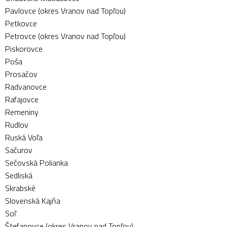
Pavlovce (okres Vranov nad Topľou)
Petkovce
Petrovce (okres Vranov nad Topľou)
Piskorovce
Poša
Prosačov
Radvanovce
Rafajovce
Remeniny
Rudlov
Ruská Voľa
Sačurov
Sečovská Polianka
Sedliská
Skrabské
Slovenská Kajňa
Soľ
Štefanovce (okres Vranov nad Topľou)