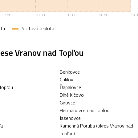
7:00
10:00
13:00
16:00
19:
ota
Pocitová teplota
rese Vranov nad Topľou
Benkovce
Čaklov
 Topľou
Ďapalovce
Dlhé Klčovo
Girovce
Hermanovce nad Topľou
Jasenovce
ľa
Kamenná Poruba (okres Vranov nad
Topľou)