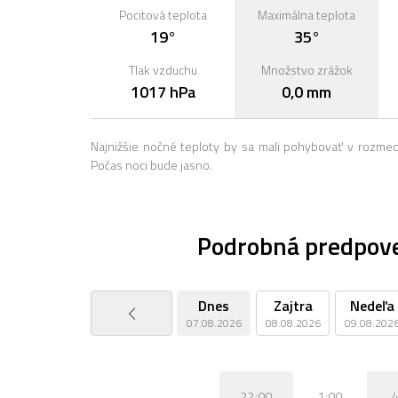
Pocitová teplota
Maximálna teplota
19°
35°
Tlak vzduchu
Množstvo zrážok
1017 hPa
0,0 mm
Najnižšie nočné teploty by sa mali pohybovať v rozme
Počas noci bude jasno.
Podrobná predpove
Dnes
Zajtra
Nedeľa
07.08.2026
08.08.2026
09.08.202
22:00
1:00
4