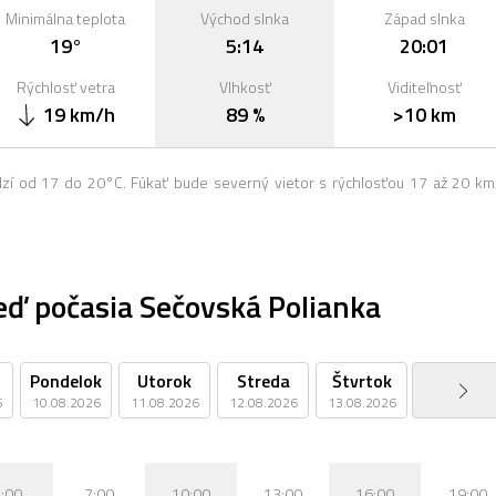
Minimálna teplota
Východ slnka
Západ slnka
19°
5:14
20:01
Rýchlosť vetra
Vlhkosť
Viditeľnosť
19 km/h
89 %
>10 km
dzí od 17 do 20°C. Fúkať bude severný vietor s rýchlosťou 17 až 20 km
ď počasia Sečovská Polianka
Pondelok
Utorok
Streda
Štvrtok
Piatok
6
10.08.2026
11.08.2026
12.08.2026
13.08.2026
14.08.2026
:00
7:00
10:00
13:00
16:00
19:00