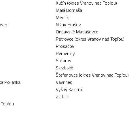
Kučín (okres Vranov nad Topľou)
Malá Domaša
Merník
ovec
Nižný Hrušov
Ondavské Matiašovce
Petrovce (okres Vranov nad Topľou)
Prosačov
Remeniny
Sačurov
Skrabské
Štefanovce (okres Vranov nad Topľou)
ka Polianka
Vavrinec
Vyšný Kazimír
Zlatník
 Topľou