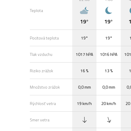
Teplota
19°
19°
Pocitová teplota
19°
19°
Tlak vzduchu
1017 hPA
1016 hPA
101
Riziko zrážok
16 %
13 %
1
Množstvo zrážok
0,0 mm
0,0 mm
0,
Rýchlosť vetra
19 km/h
20 km/h
20
Smer vetra