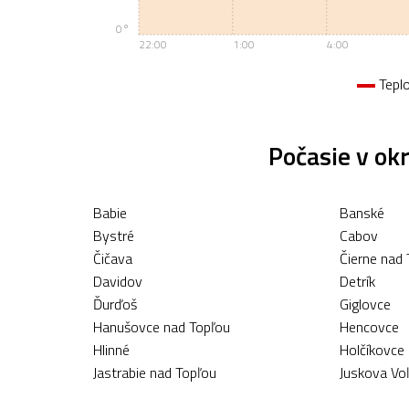
0°
22:00
1:00
4:00
Tepl
Počasie v ok
Babie
Banské
Bystré
Cabov
Čičava
Čierne nad
Davidov
Detrík
Ďurďoš
Giglovce
Hanušovce nad Topľou
Hencovce
Hlinné
Holčíkovce
Jastrabie nad Topľou
Juskova Vo