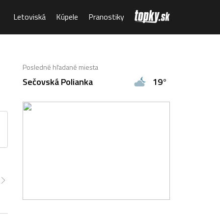
Letoviská
Kúpele
Pranostiky
Posledné hľadané miesta
Sečovská Polianka
19°
00
6:00
7:00
8:00
9:00
10:00
11:00
7°
17°
20°
22°
24°
26°
27°