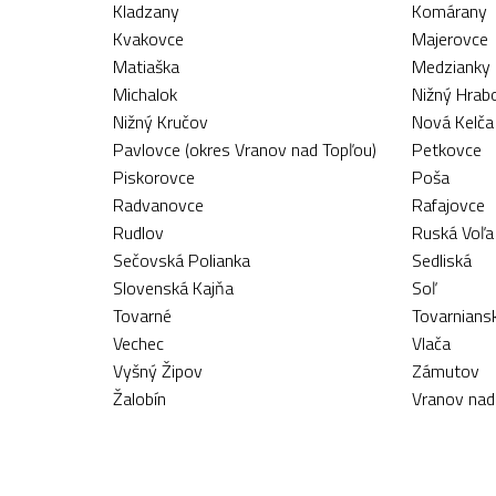
Kladzany
Komárany
Kvakovce
Majerovce
Matiaška
Medzianky
Michalok
Nižný Hrab
Nižný Kručov
Nová Kelča
Pavlovce (okres Vranov nad Topľou)
Petkovce
Piskorovce
Poša
Radvanovce
Rafajovce
Rudlov
Ruská Voľa
Sečovská Polianka
Sedliská
Slovenská Kajňa
Soľ
Tovarné
Tovarnians
Vechec
Vlača
Vyšný Žipov
Zámutov
Žalobín
Vranov nad