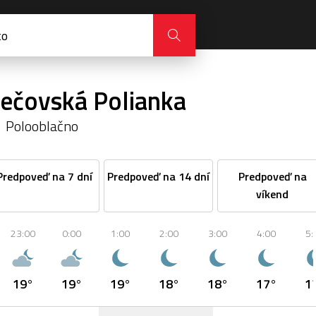
Sečovská Polianka
Polooblačno
Predpoveď na 7 dní
Predpoveď na 14 dní
Predpoveď na
víkend
23:00
0:00
1:00
2:00
3:00
4:00
5:
19°
19°
19°
18°
18°
17°
1