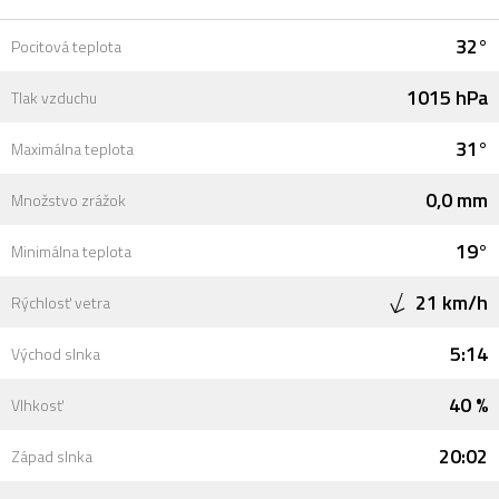
32°
Pocitová teplota
1015 hPa
Tlak vzduchu
31°
Maximálna teplota
0,0 mm
Množstvo zrážok
19°
Minimálna teplota
21 km/h
Rýchlosť vetra
5:14
Východ slnka
40 %
Vlhkosť
20:02
Západ slnka