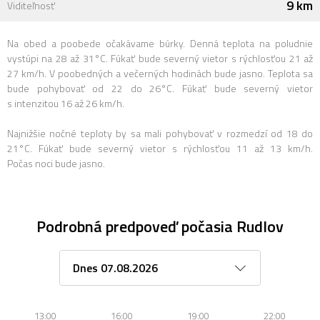
9 km
Viditeľnosť
Na obed a poobede očakávame búrky. Denná teplota na poludnie
vystúpi na 28 až 31°C. Fúkať bude severný vietor s rýchlosťou 21 až
27 km/h. V poobedných a večerných hodinách bude jasno. Teplota sa
bude pohybovať od 22 do 26°C. Fúkať bude severný vietor
s intenzitou 16 až 26 km/h.
Najnižšie nočné teploty by sa mali pohybovať v rozmedzí od 18 do
21°C. Fúkať bude severný vietor s rýchlosťou 11 až 13 km/h.
Počas noci bude jasno.
Podrobná predpoveď počasia Rudlov
13:00
16:00
19:00
22:00