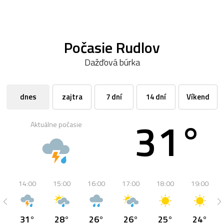
Počasie Rudlov
Dažďová búrka
dnes
zajtra
7 dní
14 dní
Víkend
31°
Aktuálne počasie
14:00
15:00
16:00
17:00
18:00
19:00
31°
28°
26°
26°
25°
24°