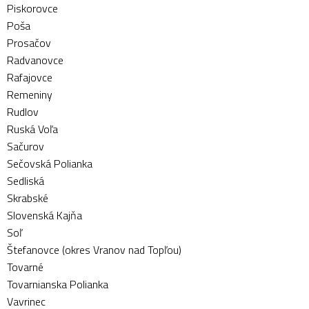
Piskorovce
Poša
Prosačov
Radvanovce
Rafajovce
Remeniny
Rudlov
Ruská Voľa
Sačurov
Sečovská Polianka
Sedliská
Skrabské
Slovenská Kajňa
Soľ
Štefanovce (okres Vranov nad Topľou)
Tovarné
Tovarnianska Polianka
Vavrinec