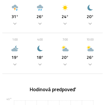
31°
26°
24°
20°
1:00
4:00
7:00
10:00
19°
18°
20°
26°
Hodinová predpoveď
40°