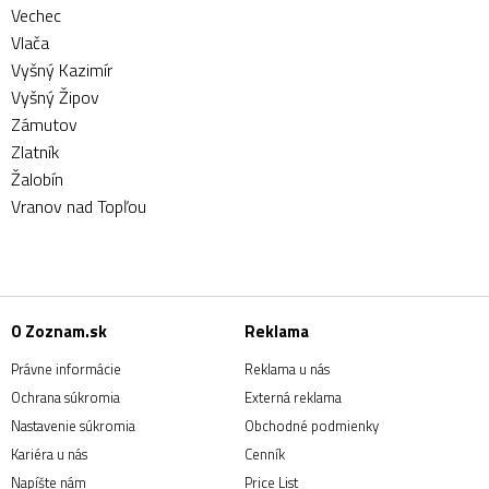
Vechec
Vlača
Vyšný Kazimír
Vyšný Žipov
Zámutov
Zlatník
Žalobín
Vranov nad Topľou
O Zoznam.sk
Reklama
Právne informácie
Reklama u nás
Ochrana súkromia
Externá reklama
Nastavenie súkromia
Obchodné podmienky
Kariéra u nás
Cenník
Napíšte nám
Price List