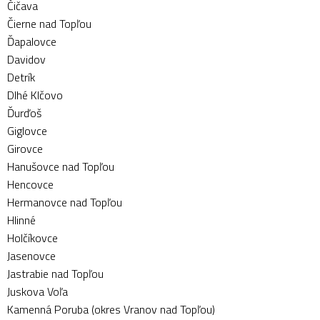
Čičava
Čierne nad Topľou
Ďapalovce
Davidov
Detrík
Dlhé Klčovo
Ďurďoš
Giglovce
Girovce
Hanušovce nad Topľou
Hencovce
Hermanovce nad Topľou
Hlinné
Holčíkovce
Jasenovce
Jastrabie nad Topľou
Juskova Voľa
Kamenná Poruba (okres Vranov nad Topľou)