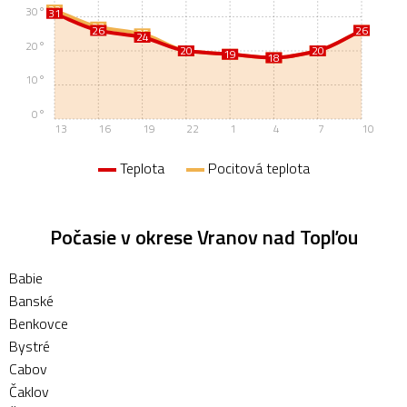
32
30°
31
27
26
26
26
25
24
20°
20
20
20
20
19
19
18
18
10°
0°
13
16
19
22
1
4
7
10
Teplota
Pocitová teplota
Počasie v okrese Vranov nad Topľou
Babie
Banské
Benkovce
Bystré
Cabov
Čaklov