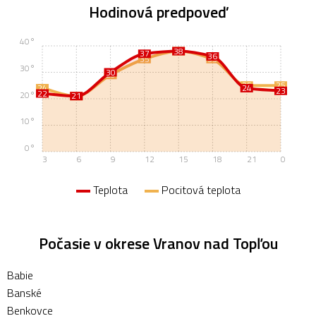
Hodinová predpoveď
40°
38
38
37
36
35
35
30°
30
29
25
25
24
24
23
22
20°
21
21
10°
0°
3
6
9
12
15
18
21
0
Teplota
Pocitová teplota
Počasie v okrese Vranov nad Topľou
Babie
Banské
Benkovce