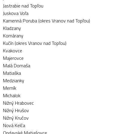
Jastrabie nad Topľou
Juskova Voľa
Kamenná Poruba (okres Vranov nad Topľou)
Kladzany
Komárany
Kučín (okres Vranov nad Topľou)
Kvakovce
Majerovce
Malá Domaša
Matiaška
Medzianky
Merník
Michalok
Nižný Hrabovec
Nižný Hrušov
Nižný Kručov
Nová Kelča
Ondavské Matiašovce