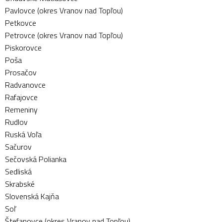
Pavlovce (okres Vranov nad Topľou)
Petkovce
Petrovce (okres Vranov nad Topľou)
Piskorovce
Poša
Prosačov
Radvanovce
Rafajovce
Remeniny
Rudlov
Ruská Voľa
Sačurov
Sečovská Polianka
Sedliská
Skrabské
Slovenská Kajňa
Soľ
Štefanovce (okres Vranov nad Topľou)