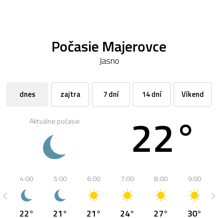
Počasie Majerovce
Jasno
dnes
zajtra
7 dní
14 dní
Víkend
22°
Aktuálne počasie
4:00
5:00
6:00
7:00
8:00
9:00
22°
21°
21°
24°
27°
30°