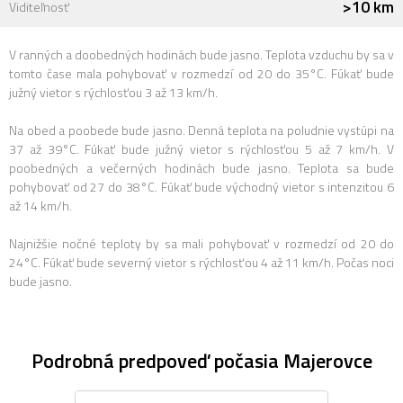
>10 km
Viditeľnosť
V ranných a doobedných hodinách bude jasno. Teplota vzduchu by sa v
tomto čase mala pohybovať v rozmedzí od 20 do 35°C. Fúkať bude
južný vietor s rýchlosťou 3 až 13 km/h.
Na obed a poobede bude jasno. Denná teplota na poludnie vystúpi na
37 až 39°C. Fúkať bude južný vietor s rýchlosťou 5 až 7 km/h. V
poobedných a večerných hodinách bude jasno. Teplota sa bude
pohybovať od 27 do 38°C. Fúkať bude východný vietor s intenzitou 6
až 14 km/h.
Najnižšie nočné teploty by sa mali pohybovať v rozmedzí od 20 do
24°C. Fúkať bude severný vietor s rýchlosťou 4 až 11 km/h. Počas noci
bude jasno.
Podrobná predpoveď počasia Majerovce