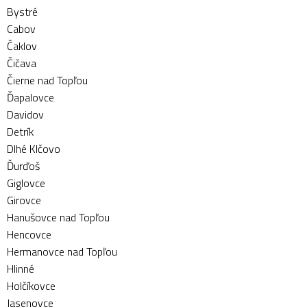
Bystré
Cabov
Čaklov
Čičava
Čierne nad Topľou
Ďapalovce
Davidov
Detrík
Dlhé Klčovo
Ďurďoš
Giglovce
Girovce
Hanušovce nad Topľou
Hencovce
Hermanovce nad Topľou
Hlinné
Holčíkovce
Jasenovce