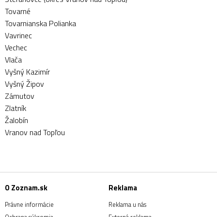
Tovarné
Tovarnianska Polianka
Vavrinec
Vechec
Vlača
Vyšný Kazimír
Vyšný Žipov
Zámutov
Zlatník
Žalobín
Vranov nad Topľou
O Zoznam.sk
Reklama
Právne informácie
Reklama u nás