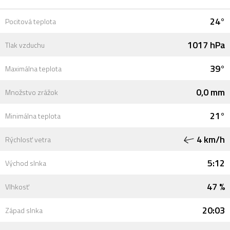
24°
Pocitová teplota
1017 hPa
Tlak vzduchu
39°
Maximálna teplota
0,0 mm
Množstvo zrážok
21°
Minimálna teplota
4 km/h
Rýchlosť vetra
5:12
Východ slnka
47 %
Vlhkosť
20:03
Západ slnka