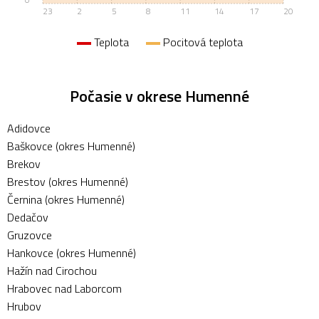
23
2
5
8
11
14
17
20
Teplota
Pocitová teplota
Počasie v okrese Humenné
Adidovce
Baškovce (okres Humenné)
Brekov
Brestov (okres Humenné)
Černina (okres Humenné)
Dedačov
Gruzovce
Hankovce (okres Humenné)
Hažín nad Cirochou
Hrabovec nad Laborcom
Hrubov