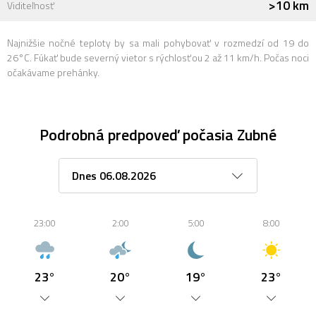
>10 km
Viditeľnosť
Najnižšie nočné teploty by sa mali pohybovať v rozmedzí od 19 do
26°C. Fúkať bude severný vietor s rýchlosťou 2 až 11 km/h. Počas noci
očakávame prehánky.
Podrobná predpoveď počasia Zubné
23:00
2:00
5:00
8:00
23°
20°
19°
23°