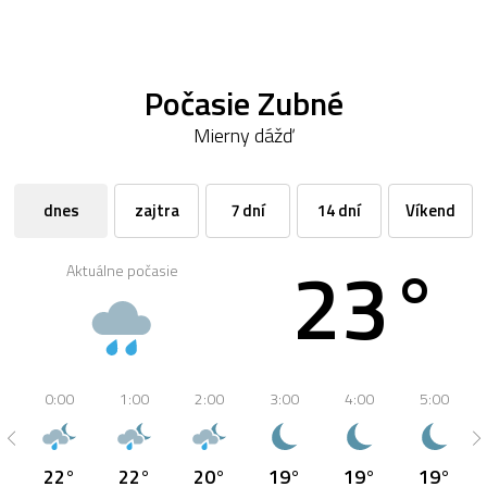
Počasie Zubné
Mierny dážď
dnes
zajtra
7 dní
14 dní
Víkend
23°
Aktuálne počasie
0:00
1:00
2:00
3:00
4:00
5:00
22°
22°
20°
19°
19°
19°