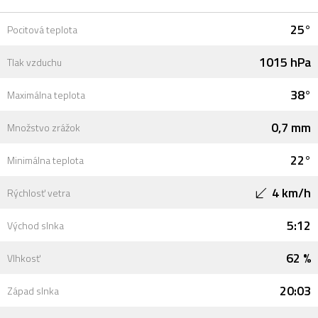
25°
Pocitová teplota
1015 hPa
Tlak vzduchu
38°
Maximálna teplota
0,7 mm
Množstvo zrážok
22°
Minimálna teplota
4 km/h
Rýchlosť vetra
5:12
Východ slnka
62 %
Vlhkosť
20:03
Západ slnka