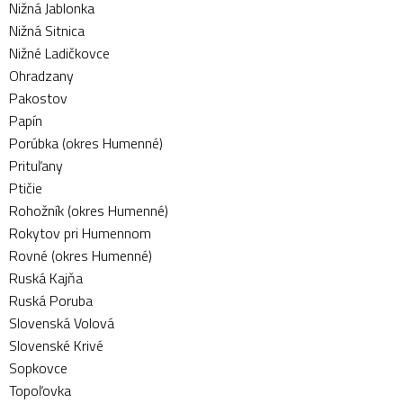
Nižná Jablonka
Nižná Sitnica
Nižné Ladičkovce
Ohradzany
Pakostov
Papín
Porúbka (okres Humenné)
Prituľany
Ptičie
Rohožník (okres Humenné)
Rokytov pri Humennom
Rovné (okres Humenné)
Ruská Kajňa
Ruská Poruba
Slovenská Volová
Slovenské Krivé
Sopkovce
Topoľovka