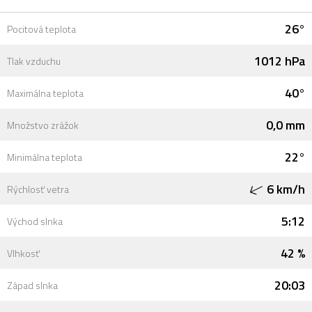
26°
Pocitová teplota
1012 hPa
Tlak vzduchu
40°
Maximálna teplota
0,0 mm
Množstvo zrážok
22°
Minimálna teplota
6 km/h
Rýchlosť vetra
5:12
Východ slnka
42 %
Vlhkosť
20:03
Západ slnka