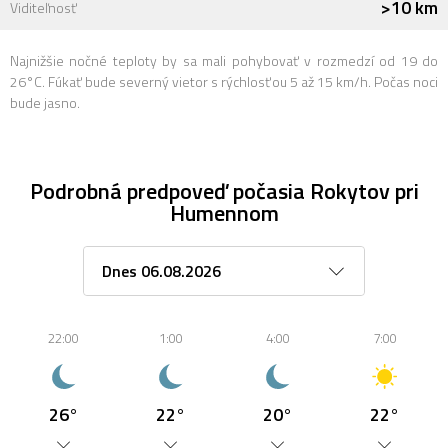
>10 km
Viditeľnosť
Najnižšie nočné teploty by sa mali pohybovať v rozmedzí od 19 do
26°C. Fúkať bude severný vietor s rýchlosťou 5 až 15 km/h. Počas noci
bude jasno.
Podrobná predpoveď počasia Rokytov pri
Humennom
22:00
1:00
4:00
7:00
26°
22°
20°
22°