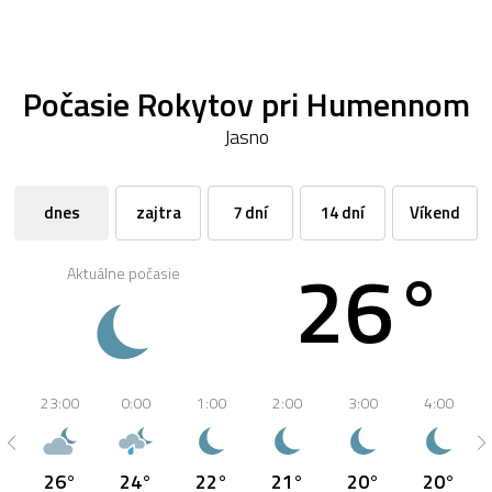
Počasie Rokytov pri Humennom
Jasno
dnes
zajtra
7 dní
14 dní
Víkend
26°
Aktuálne počasie
23:00
0:00
1:00
2:00
3:00
4:00
26°
24°
22°
21°
20°
20°