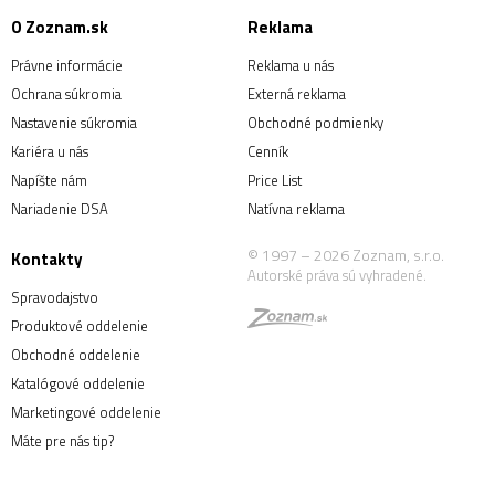
O Zoznam.sk
Reklama
Právne informácie
Reklama u nás
Ochrana súkromia
Externá reklama
Nastavenie súkromia
Obchodné podmienky
Kariéra u nás
Cenník
Napíšte nám
Price List
Nariadenie DSA
Natívna reklama
© 1997 – 2026 Zoznam, s.r.o.
Kontakty
Autorské práva sú vyhradené.
Spravodajstvo
Produktové oddelenie
Obchodné oddelenie
Katalógové oddelenie
Marketingové oddelenie
Máte pre nás tip?