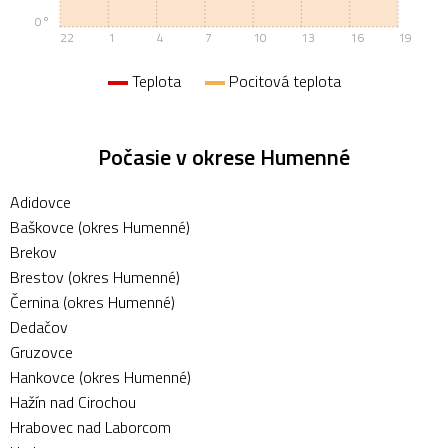
0°
22
1
4
7
10
13
16
19
Teplota
Pocitová teplota
Počasie v okrese Humenné
Adidovce
Baškovce (okres Humenné)
Brekov
Brestov (okres Humenné)
Černina (okres Humenné)
Dedačov
Gruzovce
Hankovce (okres Humenné)
Hažín nad Cirochou
Hrabovec nad Laborcom