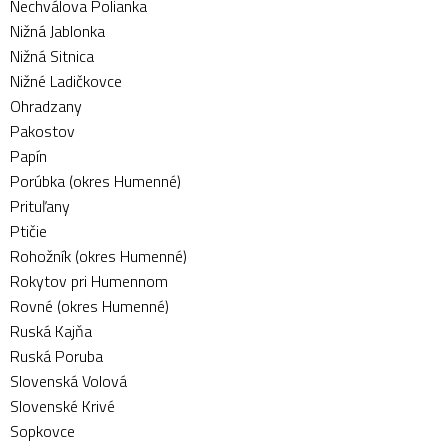
Nechválova Polianka
Nižná Jablonka
Nižná Sitnica
Nižné Ladičkovce
Ohradzany
Pakostov
Papín
Porúbka (okres Humenné)
Prituľany
Ptičie
Rohožník (okres Humenné)
Rokytov pri Humennom
Rovné (okres Humenné)
Ruská Kajňa
Ruská Poruba
Slovenská Volová
Slovenské Krivé
Sopkovce