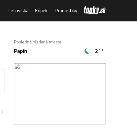
Letoviská
Kúpele
Pranostiky
Posledné hľadané miesta
Papín
21°
00
4:00
5:00
6:00
7:00
8:00
9:00
8°
19°
20°
20°
21°
23°
24°