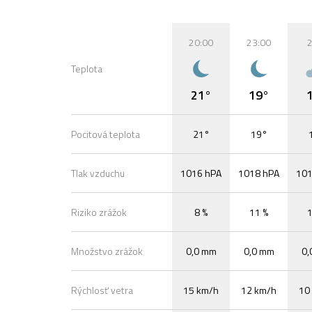
20:00
23:00
2
Teplota
21°
19°
Pocitová teplota
21°
19°
Tlak vzduchu
1016 hPA
1018 hPA
101
Riziko zrážok
8 %
11 %
1
Množstvo zrážok
0,0 mm
0,0 mm
0,
Rýchlosť vetra
15 km/h
12 km/h
10