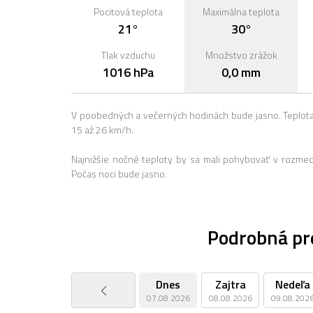
Pocitová teplota
Maximálna teplota
21°
30°
Tlak vzduchu
Množstvo zrážok
1016 hPa
0,0 mm
V poobedných a večerných hodinách bude jasno. Teplota
15 až 26 km/h.
Najnižšie nočné teploty by sa mali pohybovať v rozme
Počas noci bude jasno.
Podrobná pr
Dnes
Zajtra
Nedeľa
07.08.2026
08.08.2026
09.08.202