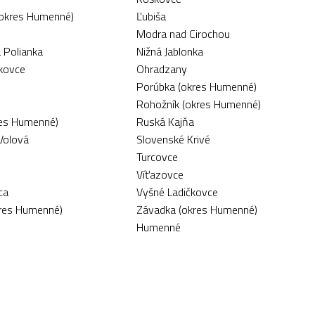
(okres Humenné)
Ľubiša
Modra nad Cirochou
 Polianka
Nižná Jablonka
čkovce
Ohradzany
Porúbka (okres Humenné)
Rohožník (okres Humenné)
es Humenné)
Ruská Kajňa
Volová
Slovenské Krivé
Turcovce
Víťazovce
ca
Vyšné Ladičkovce
res Humenné)
Závadka (okres Humenné)
Humenné