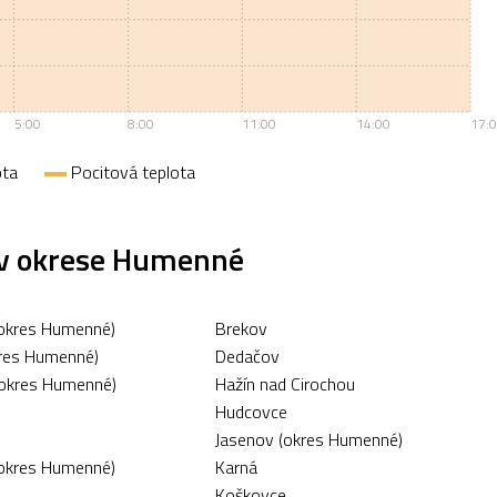
5:00
8:00
11:00
14:00
17:
ota
Pocitová teplota
 v okrese Humenné
okres Humenné)
Brekov
kres Humenné)
Dedačov
okres Humenné)
Hažín nad Cirochou
Hudcovce
Jasenov (okres Humenné)
okres Humenné)
Karná
Koškovce