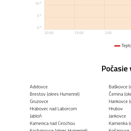
10°
5°
0°
20:00
23:00
2:00
Tepl
Počasie
Adidovce
Baškovce (
Brestov (okres Humenné)
Černina (o
Gruzovce
Hankovce (
Hrabovec nad Laborcom
Hrubov
Jabloň
Jankovce
Kamenica nad Cirochou
Kamienka (
Kochanovce (okres Humenné)
Košarovce