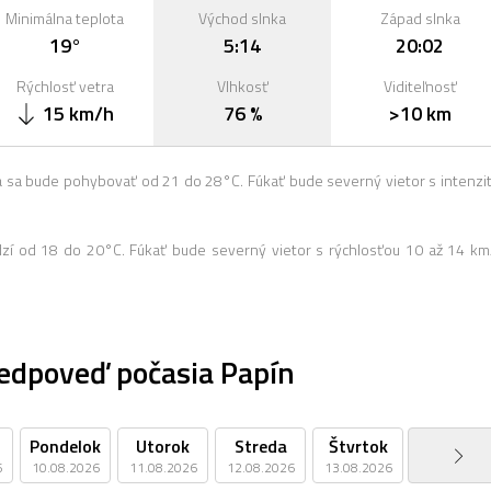
Minimálna teplota
Východ slnka
Západ slnka
19°
5:14
20:02
Rýchlosť vetra
Vlhkosť
Viditeľnosť
15 km/h
76 %
>10 km
 sa bude pohybovať od 21 do 28°C. Fúkať bude severný vietor s intenzi
dzí od 18 do 20°C. Fúkať bude severný vietor s rýchlosťou 10 až 14 km
edpoveď počasia Papín
Pondelok
Utorok
Streda
Štvrtok
Piatok
6
10.08.2026
11.08.2026
12.08.2026
13.08.2026
14.08.2026