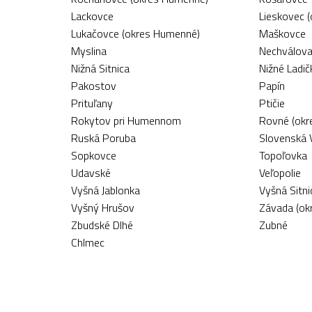
Lackovce
Lieskovec 
Lukačovce (okres Humenné)
Maškovce
Myslina
Nechválova
Nižná Sitnica
Nižné Ladi
Pakostov
Papín
Prituľany
Ptičie
Rokytov pri Humennom
Rovné (okr
Ruská Poruba
Slovenská 
Sopkovce
Topoľovka
Udavské
Veľopolie
Vyšná Jablonka
Vyšná Sitni
Vyšný Hrušov
Závada (ok
Zbudské Dlhé
Zubné
Chlmec