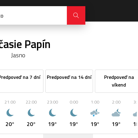
časie Papín
Jasno
Predpoveď na 7 dní
Predpoveď na 14 dní
Predpoveď na
víkend
21:00
22:00
23:00
0:00
1:00
2:00
3:
20°
20°
19°
19°
19°
19°
1