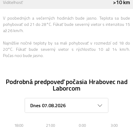
>10 km
Viditeľnosť
V poobedných a večerných hodinách bude jasno. Teplota sa bude
pohybovať od 21 do 28°C. Fúkať bude severný vietor s intenzitou 15
až 26 km/h.
Najnižšie nočné teploty by sa mali pohybovať v rozmedzí od 18 do
20°C. Fúkať bude severný vietor s rýchlosťou 10 až 14 km/h.
Počas noci bude jasno.
Podrobná predpoveď počasia Hrabovec nad
Laborcom
18:00
21:00
0:00
3:00