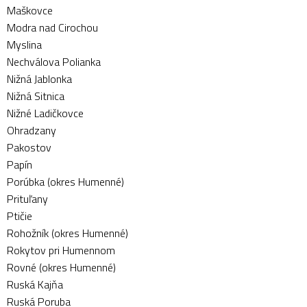
Maškovce
Modra nad Cirochou
Myslina
Nechválova Polianka
Nižná Jablonka
Nižná Sitnica
Nižné Ladičkovce
Ohradzany
Pakostov
Papín
Porúbka (okres Humenné)
Prituľany
Ptičie
Rohožník (okres Humenné)
Rokytov pri Humennom
Rovné (okres Humenné)
Ruská Kajňa
Ruská Poruba