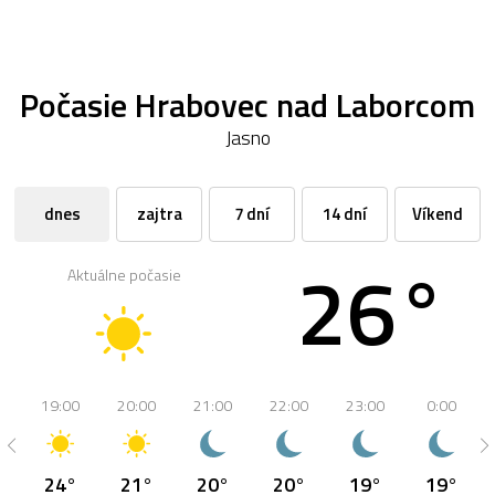
Počasie Hrabovec nad Laborcom
Jasno
dnes
zajtra
7 dní
14 dní
Víkend
26°
Aktuálne počasie
19:00
20:00
21:00
22:00
23:00
0:00
24°
21°
20°
20°
19°
19°