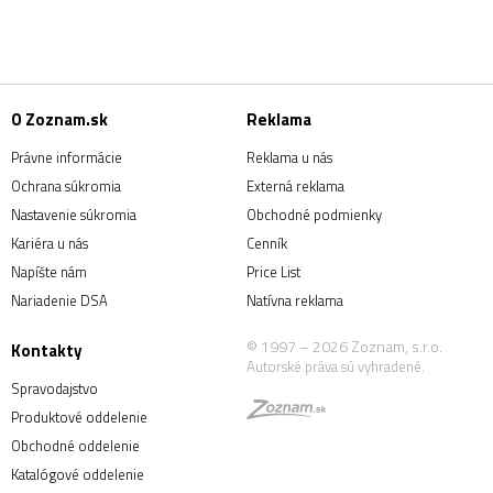
O Zoznam.sk
Reklama
Právne informácie
Reklama u nás
Ochrana súkromia
Externá reklama
Nastavenie súkromia
Obchodné podmienky
Kariéra u nás
Cenník
Napíšte nám
Price List
Nariadenie DSA
Natívna reklama
© 1997 – 2026 Zoznam, s.r.o.
Kontakty
Autorské práva sú vyhradené.
Spravodajstvo
Produktové oddelenie
Obchodné oddelenie
Katalógové oddelenie