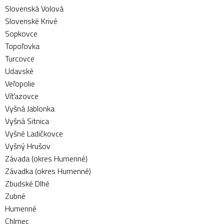
Slovenská Volová
Slovenské Krivé
Sopkovce
Topoľovka
Turcovce
Udavské
Veľopolie
Víťazovce
Vyšná Jablonka
Vyšná Sitnica
Vyšné Ladičkovce
Vyšný Hrušov
Závada (okres Humenné)
Závadka (okres Humenné)
Zbudské Dlhé
Zubné
Humenné
Chlmec