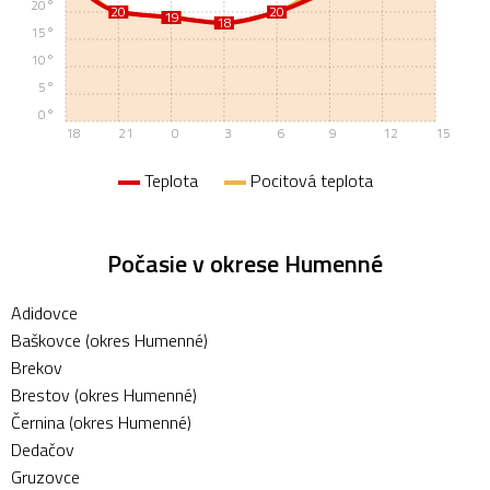
20°
20
20
20
20
19
19
18
18
15°
10°
5°
0°
18
21
0
3
6
9
12
15
Teplota
Pocitová teplota
Počasie v okrese Humenné
Adidovce
Baškovce (okres Humenné)
Brekov
Brestov (okres Humenné)
Černina (okres Humenné)
Dedačov
Gruzovce