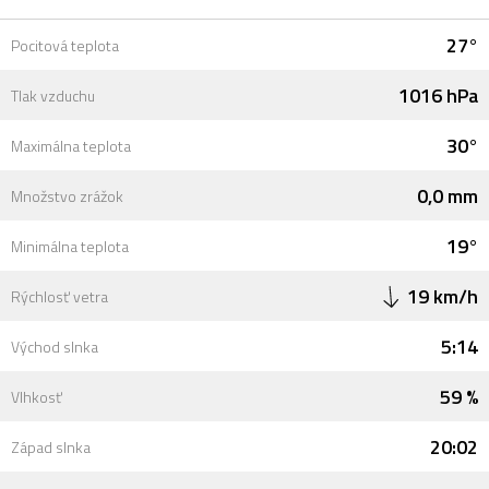
27°
Pocitová teplota
1016 hPa
Tlak vzduchu
30°
Maximálna teplota
0,0 mm
Množstvo zrážok
19°
Minimálna teplota
19 km/h
Rýchlosť vetra
5:14
Východ slnka
59 %
Vlhkosť
20:02
Západ slnka