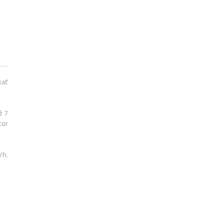
kať
ž 7
tor
/h.