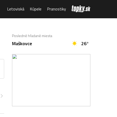
Letoviská
Kúpele
Pranostiky
Posledné hľadané miesta
Maškovce
26°
:00
18:00
19:00
20:00
21:00
22:00
23:00
1°
30°
27°
23°
21°
20°
19°