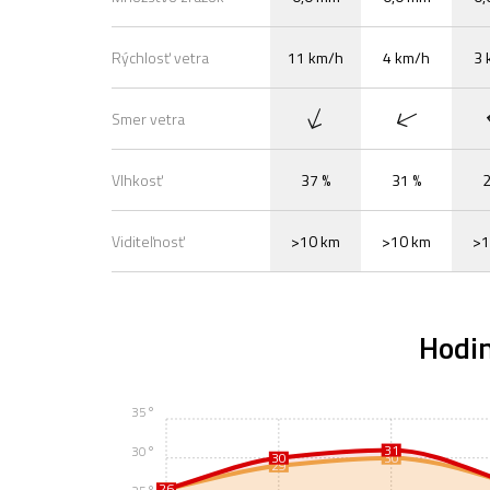
Rýchlosť vetra
11 km/h
4 km/h
3 
Smer vetra
Vlhkosť
37 %
31 %
2
Viditeľnosť
>10 km
>10 km
>1
Hodi
35°
31
30°
30
30
29
26
26