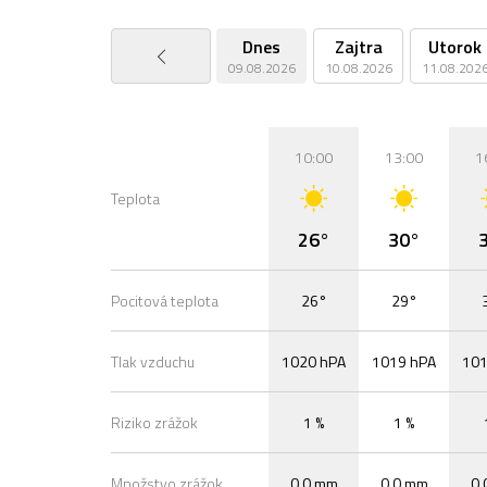
Dnes
Zajtra
Utorok
09.08.2026
10.08.2026
11.08.202
10:00
13:00
1
Teplota
26°
30°
Pocitová teplota
26°
29°
Tlak vzduchu
1020 hPA
1019 hPA
101
Riziko zrážok
1 %
1 %
Množstvo zrážok
0,0 mm
0,0 mm
0,