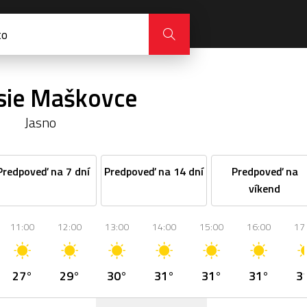
sie Maškovce
Jasno
Predpoveď na 7 dní
Predpoveď na 14 dní
Predpoveď na
víkend
11:00
12:00
13:00
14:00
15:00
16:00
17
27°
29°
30°
31°
31°
31°
3