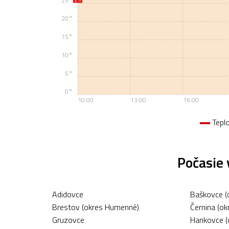
25°
20°
15°
10°
5°
0°
10:00
13:00
16:00
Tepl
Počasie
Adidovce
Baškovce (
Brestov (okres Humenné)
Černina (o
Gruzovce
Hankovce (