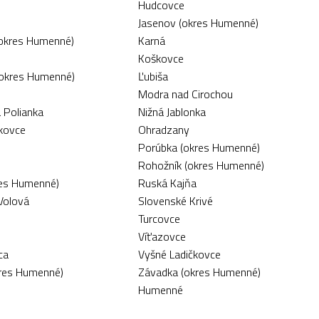
Hudcovce
Jasenov (okres Humenné)
okres Humenné)
Karná
Koškovce
(okres Humenné)
Ľubiša
Modra nad Cirochou
 Polianka
Nižná Jablonka
čkovce
Ohradzany
Porúbka (okres Humenné)
Rohožník (okres Humenné)
es Humenné)
Ruská Kajňa
Volová
Slovenské Krivé
Turcovce
Víťazovce
ca
Vyšné Ladičkovce
res Humenné)
Závadka (okres Humenné)
Humenné