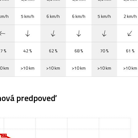
km/h
5 km/h
6 km/h
6 km/h
5 km/h
2 km/h
7 %
42 %
62 %
68 %
70 %
61 %
0 km
>10 km
>10 km
>10 km
>10 km
>10 km
nová predpoveď
27
27