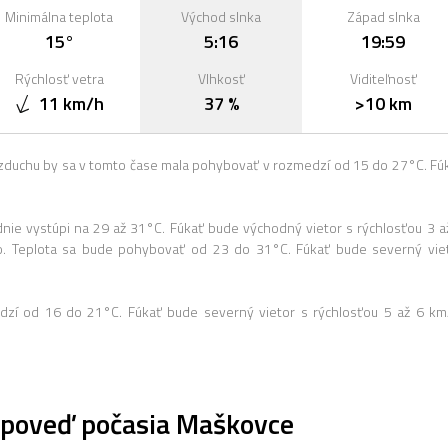
Minimálna teplota
Východ slnka
Západ slnka
15°
5:16
19:59
Rýchlosť vetra
Vlhkosť
Viditeľnosť
11 km/h
37 %
>10 km
zduchu by sa v tomto čase mala pohybovať v rozmedzí od 15 do 27°C. Fú
ie vystúpi na 29 až 31°C. Fúkať bude východný vietor s rýchlosťou 3 a
. Teplota sa bude pohybovať od 23 do 31°C. Fúkať bude severný vie
dzí od 16 do 21°C. Fúkať bude severný vietor s rýchlosťou 5 až 6 km
poveď počasia Maškovce