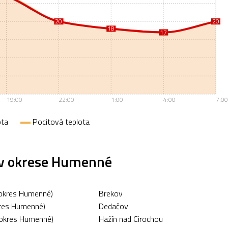
20
20
20
20
18
18
17
17
19:00
22:00
1:00
4:00
7:00
ota
Pocitová teplota
 v okrese Humenné
okres Humenné)
Brekov
kres Humenné)
Dedačov
okres Humenné)
Hažín nad Cirochou