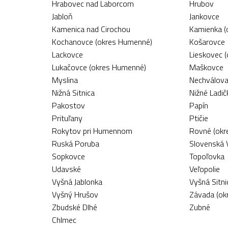
Hrabovec nad Laborcom
Hrubov
Jabloň
Jankovce
Kamenica nad Cirochou
Kamienka (
Kochanovce (okres Humenné)
Košarovce
Lackovce
Lieskovec 
Lukačovce (okres Humenné)
Maškovce
Myslina
Nechválova
Nižná Sitnica
Nižné Ladi
Pakostov
Papín
Prituľany
Ptičie
Rokytov pri Humennom
Rovné (okr
Ruská Poruba
Slovenská 
Sopkovce
Topoľovka
Udavské
Veľopolie
Vyšná Jablonka
Vyšná Sitni
Vyšný Hrušov
Závada (ok
Zbudské Dlhé
Zubné
Chlmec