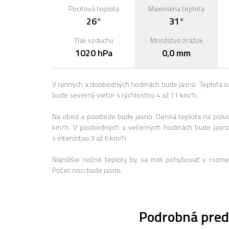
Pocitová teplota
Maximálna teplota
26°
31°
Tlak vzduchu
Množstvo zrážok
1020 hPa
0,0 mm
V ranných a doobedných hodinách bude jasno. Teplota v
bude severný vietor s rýchlosťou 4 až 11 km/h.
Na obed a poobede bude jasno. Denná teplota na poludn
km/h. V poobedných a večerných hodinách bude jasno
s intenzitou 3 až 6 km/h.
Najnižšie nočné teploty by sa mali pohybovať v rozme
Počas noci bude jasno.
Podrobná pred