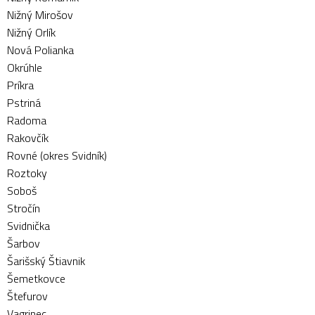
Nižný Mirošov
Nižný Orlík
Nová Polianka
Okrúhle
Príkra
Pstriná
Radoma
Rakovčík
Rovné (okres Svidník)
Roztoky
Soboš
Stročín
Svidnička
Šarbov
Šarišský Štiavnik
Šemetkovce
Štefurov
Vagrinec