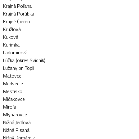
Krajná Poľana
Krajná Porúbka
Krajné Čierno
Kružlová
Kuková
Kurimka
Ladomirová
Lúčka (okres Svidník)
Lužany pri Topli
Matovce
Medvedie
Mestisko
Mičakovce
Miroľa
Mlynárovce
Nižná Jedľová
Nižná Pisaná
Nižný Komárnik