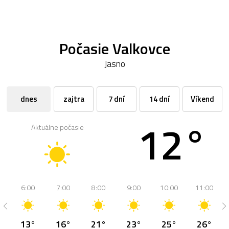
Počasie Valkovce
Jasno
dnes
zajtra
7 dní
14 dní
Víkend
12°
Aktuálne počasie
6:00
7:00
8:00
9:00
10:00
11:00
13°
16°
21°
23°
25°
26°