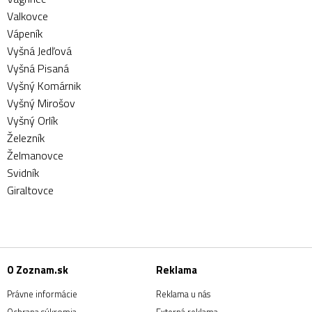
Valkovce
Vápeník
Vyšná Jedľová
Vyšná Pisaná
Vyšný Komárnik
Vyšný Mirošov
Vyšný Orlík
Železník
Želmanovce
Svidník
Giraltovce
O Zoznam.sk
Reklama
Právne informácie
Reklama u nás