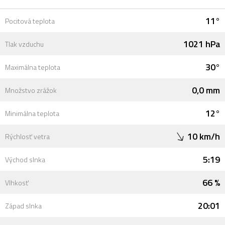
11°
Pocitová teplota
1021 hPa
Tlak vzduchu
30°
Maximálna teplota
0,0 mm
Množstvo zrážok
12°
Minimálna teplota
10 km/h
Rýchlosť vetra
5:19
Východ slnka
66 %
Vlhkosť
20:01
Západ slnka