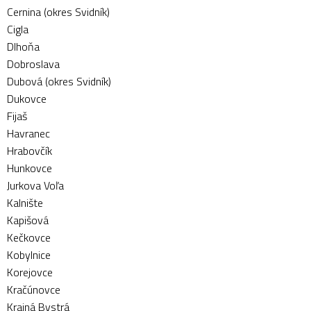
Cernina (okres Svidník)
Cigla
Dlhoňa
Dobroslava
Dubová (okres Svidník)
Dukovce
Fijaš
Havranec
Hrabovčík
Hunkovce
Jurkova Voľa
Kalnište
Kapišová
Kečkovce
Kobylnice
Korejovce
Kračúnovce
Krajná Bystrá