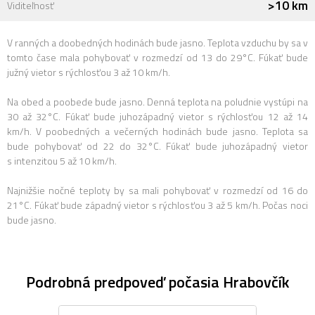
>10 km
Viditeľnosť
V ranných a doobedných hodinách bude jasno. Teplota vzduchu by sa v
tomto čase mala pohybovať v rozmedzí od 13 do 29°C. Fúkať bude
južný vietor s rýchlosťou 3 až 10 km/h.
Na obed a poobede bude jasno. Denná teplota na poludnie vystúpi na
30 až 32°C. Fúkať bude juhozápadný vietor s rýchlosťou 12 až 14
km/h. V poobedných a večerných hodinách bude jasno. Teplota sa
bude pohybovať od 22 do 32°C. Fúkať bude juhozápadný vietor
s intenzitou 5 až 10 km/h.
Najnižšie nočné teploty by sa mali pohybovať v rozmedzí od 16 do
21°C. Fúkať bude západný vietor s rýchlosťou 3 až 5 km/h. Počas noci
bude jasno.
Podrobná predpoveď počasia Hrabovčík