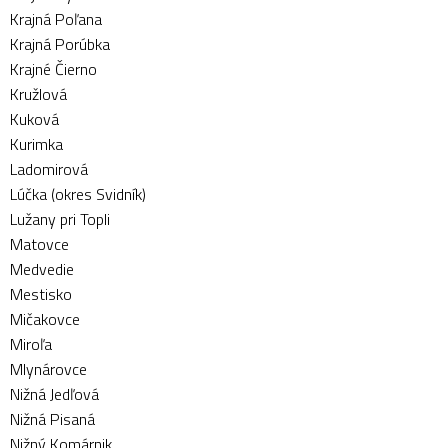
Krajná Poľana
Krajná Porúbka
Krajné Čierno
Kružlová
Kuková
Kurimka
Ladomirová
Lúčka (okres Svidník)
Lužany pri Topli
Matovce
Medvedie
Mestisko
Mičakovce
Miroľa
Mlynárovce
Nižná Jedľová
Nižná Pisaná
Nižný Komárnik