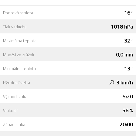
16°
Pocitová teplota
1018 hPa
Tlak vzduchu
32°
Maximálna teplota
0,0 mm
Množstvo zrážok
13°
Minimálna teplota
3 km/h
Rýchlosť vetra
5:20
Východ slnka
56 %
Vlhkosť
20:00
Západ slnka