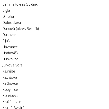
Cernina (okres Svidník)
Cigla
Dlhoňa
Dobroslava
Dubová (okres Svidník)
Dukovce
Fijaš
Havranec
Hrabovčík
Hunkovce
Jurkova Voľa
Kalnište
Kapišová
Kečkovce
Kobylnice
Korejovce
Kračúnovce
Krajná Bystrá