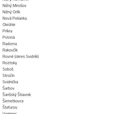
Nižný Mirošov
Nižný Orlík
Nová Polianka
Okrúhle
Príkra
Pstriná
Radoma
Rakovčík
Rovné (okres Svidník)
Roztoky
Soboš
Stročín
Svidnička
Šarbov
Šarišský Štiavnik
Šemetkovce
Štefurov
Vagrinec