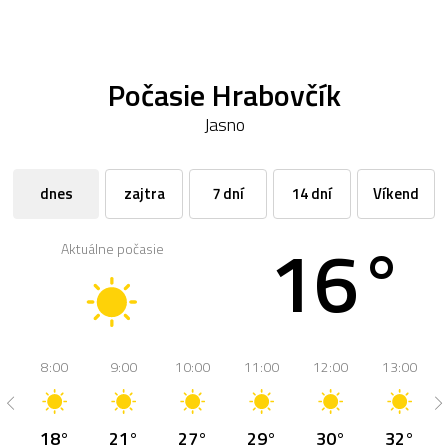
Počasie Hrabovčík
Jasno
dnes
zajtra
7 dní
14 dní
Víkend
16°
Aktuálne počasie
8:00
9:00
10:00
11:00
12:00
13:00
18°
21°
27°
29°
30°
32°