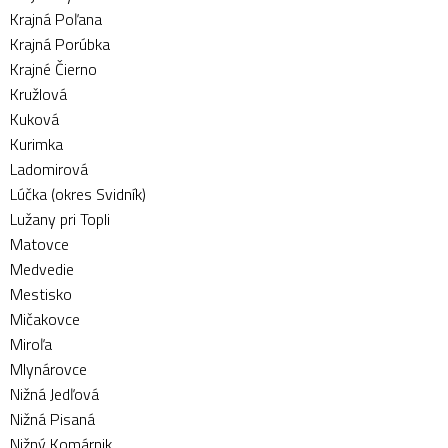
Krajná Poľana
Krajná Porúbka
Krajné Čierno
Kružlová
Kuková
Kurimka
Ladomirová
Lúčka (okres Svidník)
Lužany pri Topli
Matovce
Medvedie
Mestisko
Mičakovce
Miroľa
Mlynárovce
Nižná Jedľová
Nižná Pisaná
Nižný Komárnik