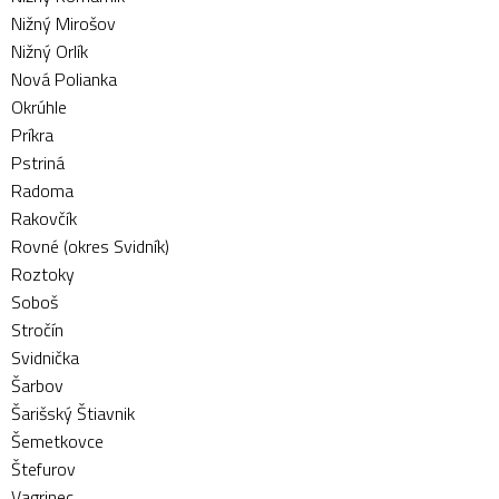
Nižný Mirošov
Nižný Orlík
Nová Polianka
Okrúhle
Príkra
Pstriná
Radoma
Rakovčík
Rovné (okres Svidník)
Roztoky
Soboš
Stročín
Svidnička
Šarbov
Šarišský Štiavnik
Šemetkovce
Štefurov
Vagrinec