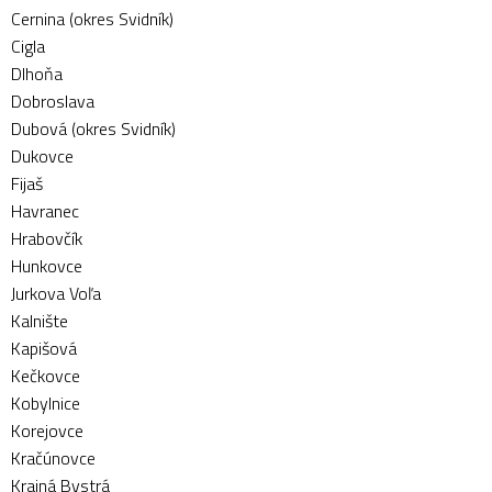
Cernina (okres Svidník)
Cigla
Dlhoňa
Dobroslava
Dubová (okres Svidník)
Dukovce
Fijaš
Havranec
Hrabovčík
Hunkovce
Jurkova Voľa
Kalnište
Kapišová
Kečkovce
Kobylnice
Korejovce
Kračúnovce
Krajná Bystrá