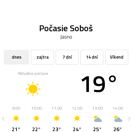
Počasie Soboš
Jasno
dnes
zajtra
7 dní
14 dní
Víkend
19°
Aktuálne počasie
9:00
10:00
11:00
12:00
13:00
14:00
21°
22°
23°
24°
25°
26°