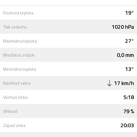
19°
Pocitová teplota
1020 hPa
Tlak vzduchu
27°
Maximálna teplota
0,0 mm
Množstvo zrážok
13°
Minimálna teplota
17 km/h
Rýchlosť vetra
5:18
Východ slnka
79 %
Vlhkosť
20:03
Západ slnka