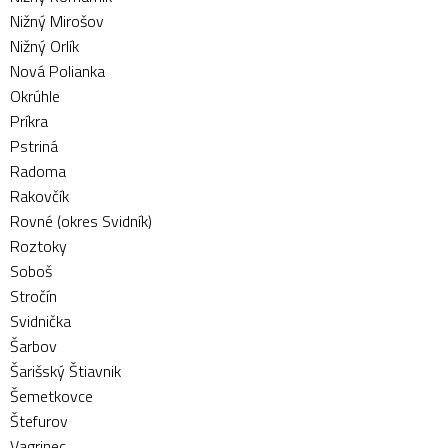
Nižný Mirošov
Nižný Orlík
Nová Polianka
Okrúhle
Príkra
Pstriná
Radoma
Rakovčík
Rovné (okres Svidník)
Roztoky
Soboš
Stročín
Svidnička
Šarbov
Šarišský Štiavnik
Šemetkovce
Štefurov
Vagrinec