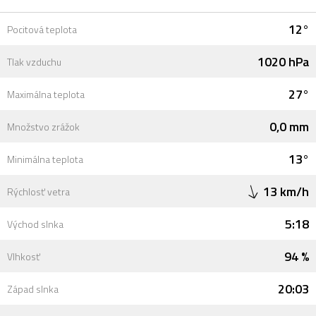
12°
Pocitová teplota
1020 hPa
Tlak vzduchu
27°
Maximálna teplota
0,0 mm
Množstvo zrážok
13°
Minimálna teplota
13 km/h
Rýchlosť vetra
5:18
Východ slnka
94 %
Vlhkosť
20:03
Západ slnka