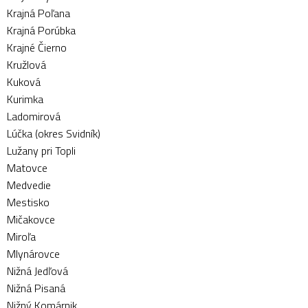
Krajná Poľana
Krajná Porúbka
Krajné Čierno
Kružlová
Kuková
Kurimka
Ladomirová
Lúčka (okres Svidník)
Lužany pri Topli
Matovce
Medvedie
Mestisko
Mičakovce
Miroľa
Mlynárovce
Nižná Jedľová
Nižná Pisaná
Nižný Komárnik