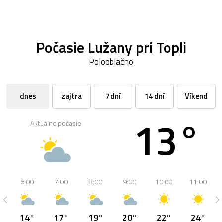
Počasie Lužany pri Topli
Polooblačno
dnes
zajtra
7 dní
14 dní
Víkend
13°
Aktuálne počasie
6:00
7:00
8:00
9:00
10:00
11:00
14°
17°
19°
20°
22°
24°