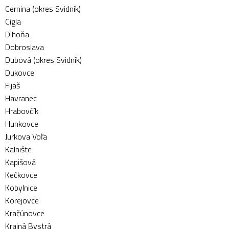
Cernina (okres Svidník)
Cigla
Dlhoňa
Dobroslava
Dubová (okres Svidník)
Dukovce
Fijaš
Havranec
Hrabovčík
Hunkovce
Jurkova Voľa
Kalnište
Kapišová
Kečkovce
Kobylnice
Korejovce
Kračúnovce
Krajná Bystrá