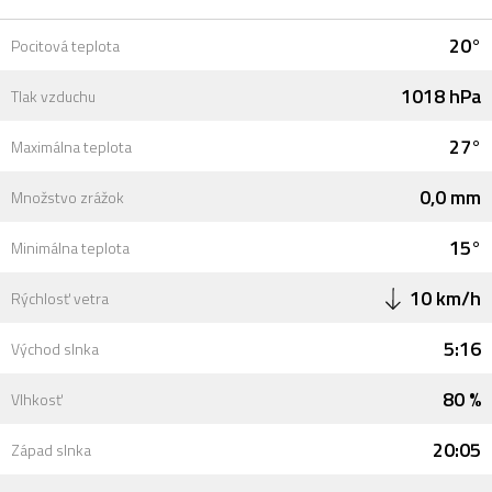
20°
Pocitová teplota
1018 hPa
Tlak vzduchu
27°
Maximálna teplota
0,0 mm
Množstvo zrážok
15°
Minimálna teplota
10 km/h
Rýchlosť vetra
5:16
Východ slnka
80 %
Vlhkosť
20:05
Západ slnka