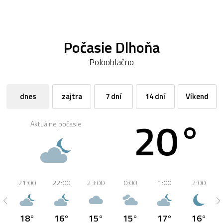
Počasie Dlhoňa
Polooblačno
dnes
zajtra
7 dní
14 dní
Víkend
20°
Aktuálne počasie
21:00
22:00
23:00
0:00
1:00
2:00
18°
16°
15°
15°
17°
16°