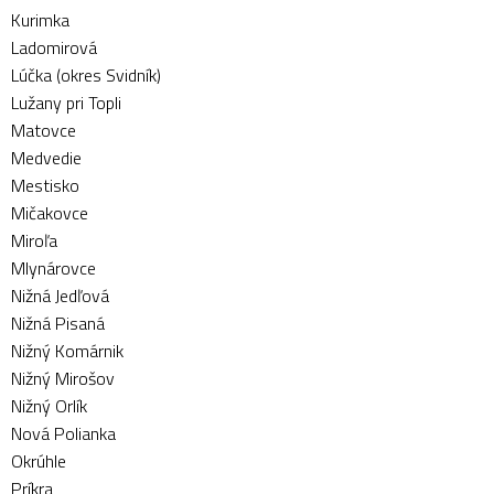
Kurimka
Ladomirová
Lúčka (okres Svidník)
Lužany pri Topli
Matovce
Medvedie
Mestisko
Mičakovce
Miroľa
Mlynárovce
Nižná Jedľová
Nižná Pisaná
Nižný Komárnik
Nižný Mirošov
Nižný Orlík
Nová Polianka
Okrúhle
Príkra