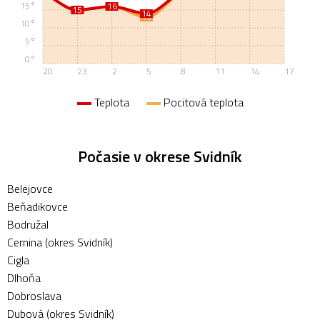
15°
16
16
15
15
14
13
10°
5°
0°
20
23
2
5
8
11
14
17
Teplota
Pocitová teplota
Počasie v okrese Svidník
Belejovce
Beňadikovce
Bodružal
Cernina (okres Svidník)
Cigla
Dlhoňa
Dobroslava
Dubová (okres Svidník)