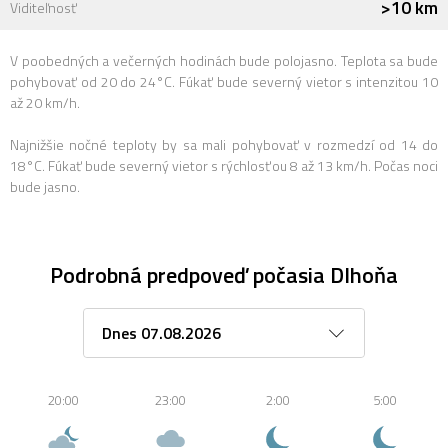
>10 km
Viditeľnosť
V poobedných a večerných hodinách bude polojasno. Teplota sa bude
pohybovať od 20 do 24°C. Fúkať bude severný vietor s intenzitou 10
až 20 km/h.
Najnižšie nočné teploty by sa mali pohybovať v rozmedzí od 14 do
18°C. Fúkať bude severný vietor s rýchlosťou 8 až 13 km/h. Počas noci
bude jasno.
Podrobná predpoveď počasia Dlhoňa
20:00
23:00
2:00
5:00