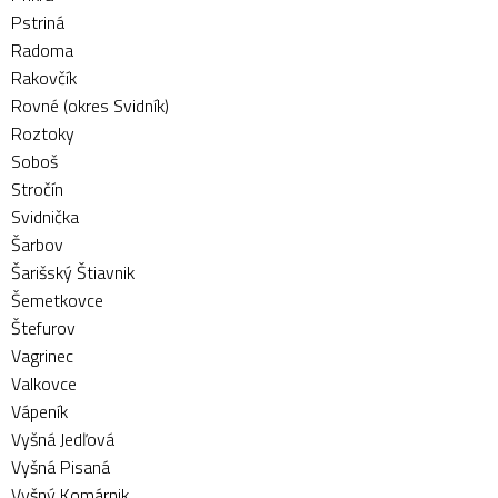
Pstriná
Radoma
Rakovčík
Rovné (okres Svidník)
Roztoky
Soboš
Stročín
Svidnička
Šarbov
Šarišský Štiavnik
Šemetkovce
Štefurov
Vagrinec
Valkovce
Vápeník
Vyšná Jedľová
Vyšná Pisaná
Vyšný Komárnik