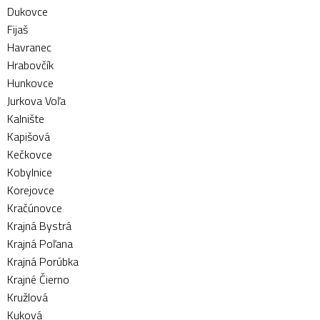
Dukovce
Fijaš
Havranec
Hrabovčík
Hunkovce
Jurkova Voľa
Kalnište
Kapišová
Kečkovce
Kobylnice
Korejovce
Kračúnovce
Krajná Bystrá
Krajná Poľana
Krajná Porúbka
Krajné Čierno
Kružlová
Kuková