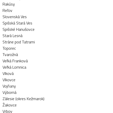
Rakúsy
Reľov
Slovenská Ves
Spišská Stará Ves
Spišské Hanušovce
Stará Lesná
Stráne pod Tatrami
Toporec
Tvarožná
Veľká Franková
Veľká Lomnica
Vlková
Vlkovce
Vojňany
Výborná
Zálesie (okres Kežmarok)
Žakovce
Vrbov