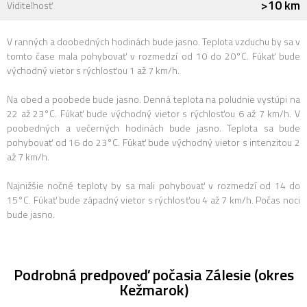
>10 km
Viditeľnosť
V ranných a doobedných hodinách bude jasno. Teplota vzduchu by sa v
tomto čase mala pohybovať v rozmedzí od 10 do 20°C. Fúkať bude
východný vietor s rýchlosťou 1 až 7 km/h.
Na obed a poobede bude jasno. Denná teplota na poludnie vystúpi na
22 až 23°C. Fúkať bude východný vietor s rýchlosťou 6 až 7 km/h. V
poobedných a večerných hodinách bude jasno. Teplota sa bude
pohybovať od 16 do 23°C. Fúkať bude východný vietor s intenzitou 2
až 7 km/h.
Najnižšie nočné teploty by sa mali pohybovať v rozmedzí od 14 do
15°C. Fúkať bude západný vietor s rýchlosťou 4 až 7 km/h. Počas noci
bude jasno.
Podrobná predpoveď počasia Zálesie (okres
Kežmarok)