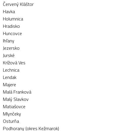
Červený Kláštor
Havka
Holumnica
Hradisko
Huncovce
Ihľany
Jezersko
Jurské
Krížová Ves
Lechnica
Lendak
Majere
Malá Franková
Malý Slavkov
Matiašovce
Mlynčeky
Osturňa
Podhorany (okres Kežmarok)