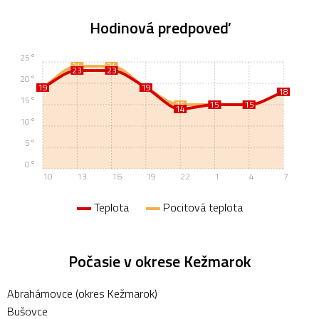
Hodinová predpoveď
25°
24
24
23
23
20°
19
19
19
19
18
18
15°
15
15
15
15
15
14
10°
5°
0°
10
13
16
19
22
1
4
7
Teplota
Pocitová teplota
Počasie v okrese Kežmarok
Abrahámovce (okres Kežmarok)
Bušovce