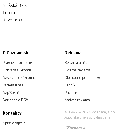
Spišská Belá
Ľubica
Kežmarok
O Zoznam.sk
Reklama
Právne informácie
Reklama u nás
Ochrana súkromia
Externá reklama
Nastavenie súkromia
Obchodné podmienky
Kariéra u nás
Cenník
Napíšte nám
Price List
Nariadenie DSA
Natívna reklama
© 1997 – 2026 Zoznam, s.r.o.
Kontakty
Autorské práva sú vyhradené.
Spravodajstvo