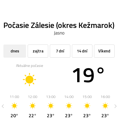
Počasie Zálesie (okres Kežmarok)
Jasno
dnes
zajtra
7 dní
14 dní
Víkend
19°
Aktuálne počasie
11:00
12:00
13:00
14:00
15:00
16:00
20°
22°
23°
23°
23°
23°