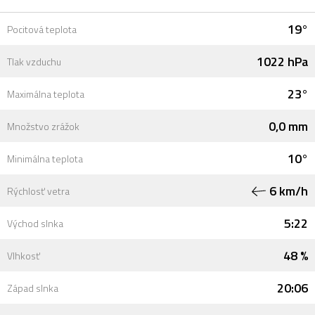
19°
Pocitová teplota
1022 hPa
Tlak vzduchu
23°
Maximálna teplota
0,0 mm
Množstvo zrážok
10°
Minimálna teplota
6 km/h
Rýchlosť vetra
5:22
Východ slnka
48 %
Vlhkosť
20:06
Západ slnka