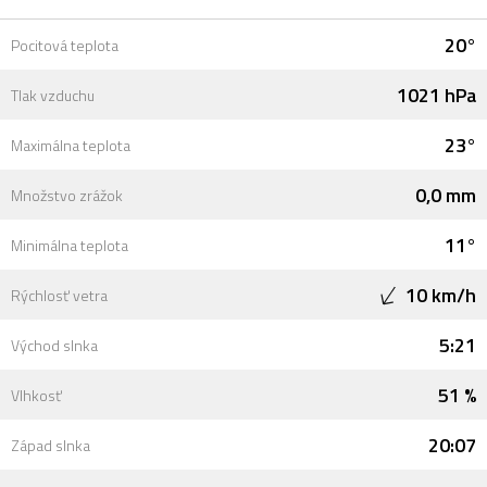
20°
Pocitová teplota
1021 hPa
Tlak vzduchu
23°
Maximálna teplota
0,0 mm
Množstvo zrážok
11°
Minimálna teplota
10 km/h
Rýchlosť vetra
5:21
Východ slnka
51 %
Vlhkosť
20:07
Západ slnka