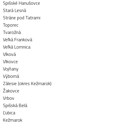
Spišské Hanušovce
Stará Lesná
Stráne pod Tatrami
Toporec
Tvarožná
Veľká Franková
Veľká Lomnica
Vlková
Vlkovce
Vojňany
Výborná
Zálesie (okres Kežmarok)
Žakovce
Vrbov
Spišská Belá
Ľubica
Kežmarok