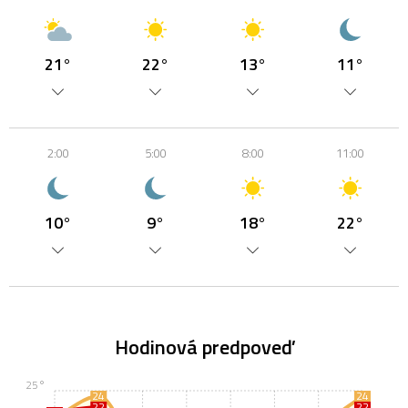
21°
22°
13°
11°
2:00
5:00
8:00
11:00
10°
9°
18°
22°
Hodinová predpoveď
25°
24
24
22
22