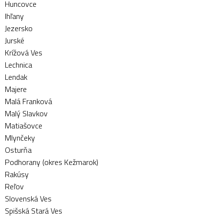
Huncovce
Ihľany
Jezersko
Jurské
Krížová Ves
Lechnica
Lendak
Majere
Malá Franková
Malý Slavkov
Matiašovce
Mlynčeky
Osturňa
Podhorany (okres Kežmarok)
Rakúsy
Reľov
Slovenská Ves
Spišská Stará Ves