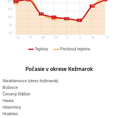
20°
21
20
18
18
15°
13
13
10°
11
10
10
10
9
9
5°
0°
14
17
20
23
2
5
8
11
Teplota
Pocitová teplota
Počasie v okrese Kežmarok
Abrahámovce (okres Kežmarok)
Bušovce
Červený Kláštor
Havka
Holumnica
Hradisko