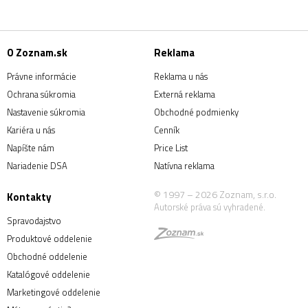
O Zoznam.sk
Reklama
Právne informácie
Reklama u nás
Ochrana súkromia
Externá reklama
Nastavenie súkromia
Obchodné podmienky
Kariéra u nás
Cenník
Napíšte nám
Price List
Nariadenie DSA
Natívna reklama
© 1997 – 2026 Zoznam, s.r.o.
Kontakty
Autorské práva sú vyhradené.
Spravodajstvo
Produktové oddelenie
Obchodné oddelenie
Katalógové oddelenie
Marketingové oddelenie