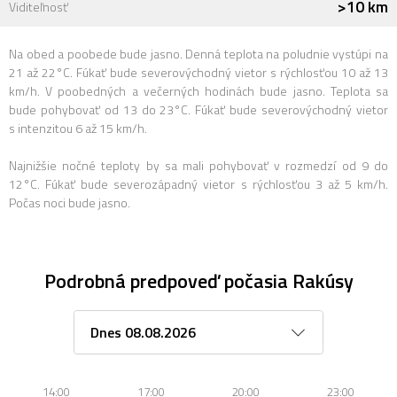
>10 km
Viditeľnosť
Na obed a poobede bude jasno. Denná teplota na poludnie vystúpi na
21 až 22°C. Fúkať bude severovýchodný vietor s rýchlosťou 10 až 13
km/h. V poobedných a večerných hodinách bude jasno. Teplota sa
bude pohybovať od 13 do 23°C. Fúkať bude severovýchodný vietor
s intenzitou 6 až 15 km/h.
Najnižšie nočné teploty by sa mali pohybovať v rozmedzí od 9 do
12°C. Fúkať bude severozápadný vietor s rýchlosťou 3 až 5 km/h.
Počas noci bude jasno.
Podrobná predpoveď počasia Rakúsy
14:00
17:00
20:00
23:00