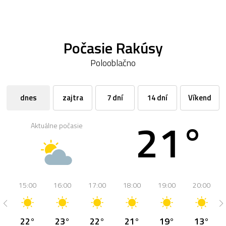
Počasie Rakúsy
Polooblačno
dnes
zajtra
7 dní
14 dní
Víkend
21°
Aktuálne počasie
15:00
16:00
17:00
18:00
19:00
20:00
22°
23°
22°
21°
19°
13°