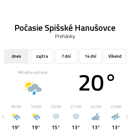
Počasie Spišské Hanušovce
Prehánky
dnes
zajtra
7 dní
14 dní
Víkend
20°
Aktuálne počasie
18:00
19:00
20:00
21:00
22:00
23:00
19°
19°
15°
13°
13°
13°