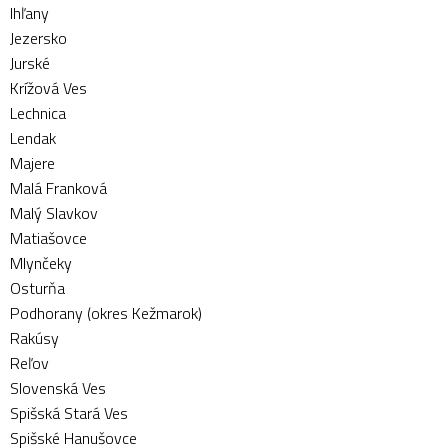
Ihľany
Jezersko
Jurské
Krížová Ves
Lechnica
Lendak
Majere
Malá Franková
Malý Slavkov
Matiašovce
Mlynčeky
Osturňa
Podhorany (okres Kežmarok)
Rakúsy
Reľov
Slovenská Ves
Spišská Stará Ves
Spišské Hanušovce