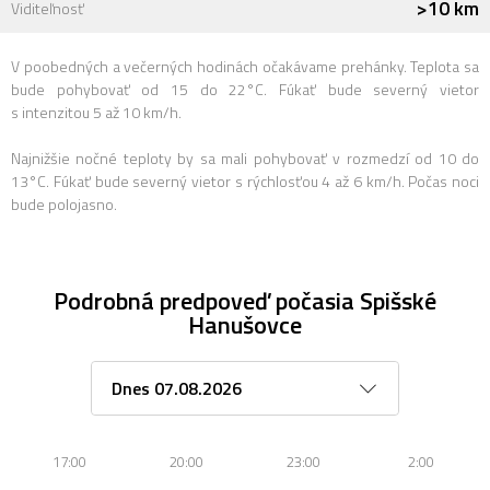
>10 km
Viditeľnosť
V poobedných a večerných hodinách očakávame prehánky. Teplota sa
bude pohybovať od 15 do 22°C. Fúkať bude severný vietor
s intenzitou 5 až 10 km/h.
Najnižšie nočné teploty by sa mali pohybovať v rozmedzí od 10 do
13°C. Fúkať bude severný vietor s rýchlosťou 4 až 6 km/h. Počas noci
bude polojasno.
Podrobná predpoveď počasia Spišské
Hanušovce
17:00
20:00
23:00
2:00