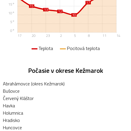
17
17
15°
15
15
13
13
12
12
10°
10
10
5°
0°
17
20
23
2
5
8
11
14
Teplota
Pocitová teplota
Počasie v okrese Kežmarok
Abrahámovce (okres Kežmarok)
Bušovce
Červený Kláštor
Havka
Holumnica
Hradisko
Huncovce