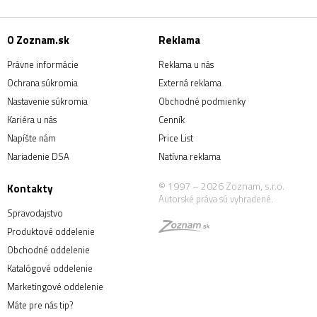
O Zoznam.sk
Reklama
Právne informácie
Reklama u nás
Ochrana súkromia
Externá reklama
Nastavenie súkromia
Obchodné podmienky
Kariéra u nás
Cenník
Napíšte nám
Price List
Nariadenie DSA
Natívna reklama
© 1997 – 2026 Zoznam, s.r.o.
Kontakty
Autorské práva sú vyhradené.
Spravodajstvo
Produktové oddelenie
Obchodné oddelenie
Katalógové oddelenie
Marketingové oddelenie
Máte pre nás tip?