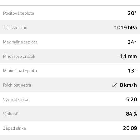
20°
Pocitová teplota
1019 hPa
Tlak vzduchu
24°
Maximálna teplota
1,1 mm
Množstvo zrážok
13°
Minimálna teplota
8 km/h
Rýchlosť vetra
5:20
Východ slnka
84 %
Vlhkosť
20:09
Západ slnka