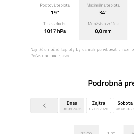
Pocitová teplota
Maximálna teplota
19°
34°
Tlak vzduchu
Množstvo zrážok
1017 hPa
0,0 mm
Najnižšie nočné teploty by sa mali pohybovať v rozme
Počas noci bude jasno.
Podrobná pr
Dnes
Zajtra
Sobota
06.08.2026
07.08.2026
08.08.202
22:00
1:00
4