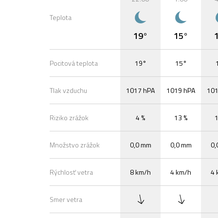
Teplota
19°
15°
Pocitová teplota
19°
15°
Tlak vzduchu
1017 hPA
1019 hPA
101
Riziko zrážok
4 %
13 %
1
Množstvo zrážok
0,0 mm
0,0 mm
0,
Rýchlosť vetra
8 km/h
4 km/h
4 
Smer vetra