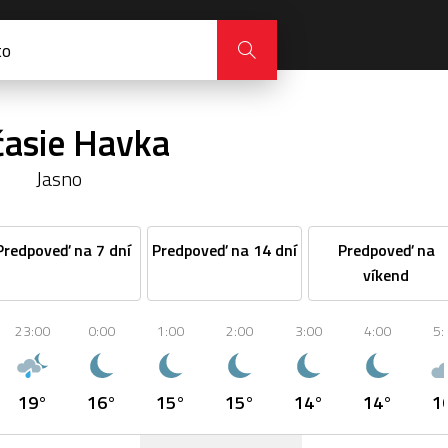
asie Havka
Jasno
Predpoveď na 7 dní
Predpoveď na 14 dní
Predpoveď na
víkend
23:00
0:00
1:00
2:00
3:00
4:00
5:
19°
16°
15°
15°
14°
14°
1