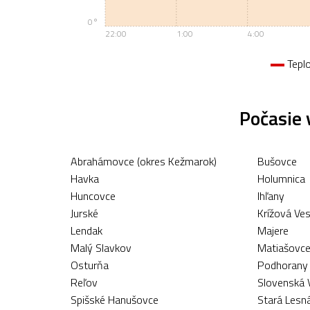
0°
22:00
1:00
4:00
Tepl
Počasie
Abrahámovce (okres Kežmarok)
Bušovce
Havka
Holumnica
Huncovce
Ihľany
Jurské
Krížová Ve
Lendak
Majere
Malý Slavkov
Matiašovc
Osturňa
Podhorany 
Reľov
Slovenská 
Spišské Hanušovce
Stará Lesn