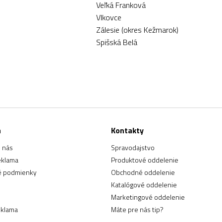
Veľká Franková
Vlkovce
Zálesie (okres Kežmarok)
Spišská Belá
a
Kontakty
 nás
Spravodajstvo
eklama
Produktové oddelenie
 podmienky
Obchodné oddelenie
Katalógové oddelenie
Marketingové oddelenie
eklama
Máte pre nás tip?