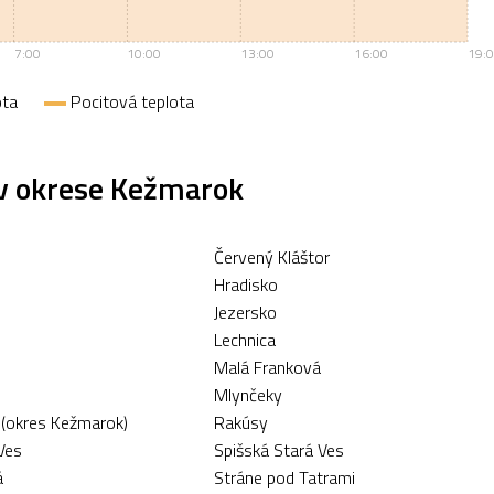
7:00
10:00
13:00
16:00
19:
ota
Pocitová teplota
 v okrese Kežmarok
Červený Kláštor
Hradisko
Jezersko
s
Lechnica
Malá Franková
e
Mlynčeky
(okres Kežmarok)
Rakúsy
Ves
Spišská Stará Ves
á
Stráne pod Tatrami