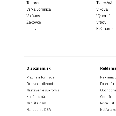
Toporec
Tvarožná
Veľká Lomnica
Vlková
Vojňany
Výborná
Žakovce
Vrbov
Ľubica
Kežmarok
O Zoznam.sk
Reklam
Právne informácie
Reklama u
Ochrana súkromia
Externá r
Nastavenie súkromia
Obchodné
Kariéra u nás
Cenník
Napíšte nám
Price List
Nariadenie DSA
Natívna r