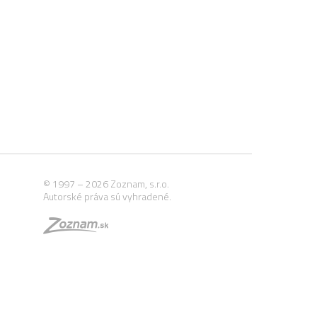
© 1997 – 2026 Zoznam, s.r.o.
Autorské práva sú vyhradené.
© Autorské práva sú vyhradené a vykonáva ich Z