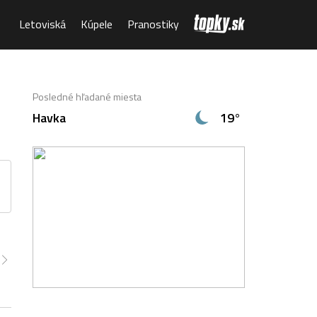
Letoviská
Kúpele
Pranostiky
Posledné hľadané miesta
Havka
19°
00
6:00
7:00
8:00
9:00
10:00
11:00
6°
14°
18°
20°
22°
23°
24°