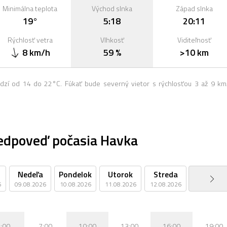
Minimálna teplota
Východ slnka
Západ slnka
19°
5:18
20:11
Rýchlosť vetra
Vlhkosť
Viditeľnosť
8 km/h
59 %
>10 km
dzí od 14 do 22°C. Fúkať bude severný vietor s rýchlosťou 3 až 9 km
edpoveď počasia Havka
Nedeľa
Pondelok
Utorok
Streda
Štvrtok
6
09.08.2026
10.08.2026
11.08.2026
12.08.2026
13.08.2026
:00
7:00
10:00
13:00
16:00
19:00