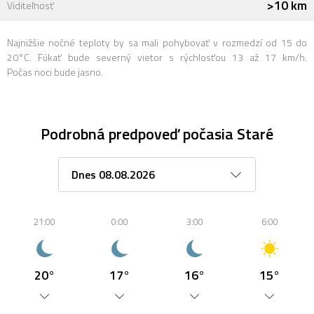
>10 km
Viditeľnosť
Najnižšie nočné teploty by sa mali pohybovať v rozmedzí od 15 do
20°C. Fúkať bude severný vietor s rýchlosťou 13 až 17 km/h.
Počas noci bude jasno.
Podrobná predpoveď počasia Staré
21:00
0:00
3:00
6:00
20°
17°
16°
15°