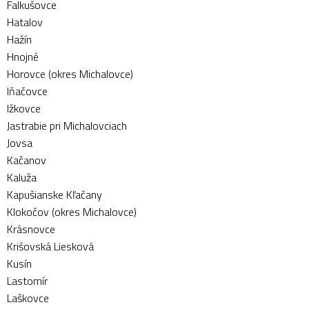
Falkušovce
Hatalov
Hažín
Hnojné
Horovce (okres Michalovce)
Iňačovce
Ižkovce
Jastrabie pri Michalovciach
Jovsa
Kačanov
Kaluža
Kapušianske Kľačany
Klokočov (okres Michalovce)
Krásnovce
Krišovská Liesková
Kusín
Lastomír
Laškovce