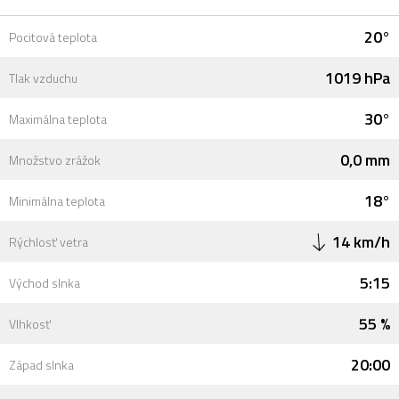
20°
Pocitová teplota
1019 hPa
Tlak vzduchu
30°
Maximálna teplota
0,0 mm
Množstvo zrážok
18°
Minimálna teplota
14 km/h
Rýchlosť vetra
5:15
Východ slnka
55 %
Vlhkosť
20:00
Západ slnka