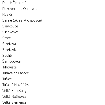
Pusté Čemerné
Rakovec nad Ondavou
Ruská
Senné (okres Michalovce)
Slavkovce
Sliepkovce
Staré
Stretava
Stretavka
Suché
Šamudovce
Trhovište
Trnava pri Laborci
Tušice
Tušická Nová Ves
Veľké Kapušany
Veľké Raškovce
Veľké Slemence