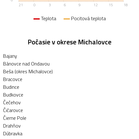
21
0
3
6
9
12
15
18
Teplota
Pocitová teplota
Počasie v okrese Michalovce
Bajany
Bánovce nad Ondavou
Beša (okres Michalovce)
Bracovce
Budince
Budkovce
Čečehov
Čičarovce
Čierne Pole
Drahňov
Dúbravka