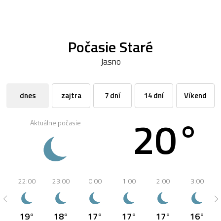
Počasie Staré
Jasno
dnes
zajtra
7 dní
14 dní
Víkend
20°
Aktuálne počasie
22:00
23:00
0:00
1:00
2:00
3:00
19°
18°
17°
17°
17°
16°