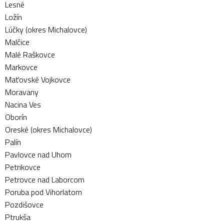
Lesné
Ložín
Lúčky (okres Michalovce)
Malčice
Malé Raškovce
Markovce
Maťovské Vojkovce
Moravany
Nacina Ves
Oborín
Oreské (okres Michalovce)
Palín
Pavlovce nad Uhom
Petrikovce
Petrovce nad Laborcom
Poruba pod Vihorlatom
Pozdišovce
Ptrukša