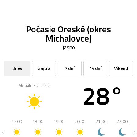
Počasie Oreské (okres
Michalovce)
Jasno
dnes
zajtra
7 dní
14 dní
Víkend
28°
Aktuálne počasie
17:00
18:00
19:00
20:00
21:00
22:00