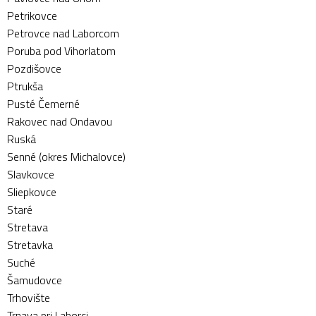
Petrikovce
Petrovce nad Laborcom
Poruba pod Vihorlatom
Pozdišovce
Ptrukša
Pusté Čemerné
Rakovec nad Ondavou
Ruská
Senné (okres Michalovce)
Slavkovce
Sliepkovce
Staré
Stretava
Stretavka
Suché
Šamudovce
Trhovište
Trnava pri Laborci