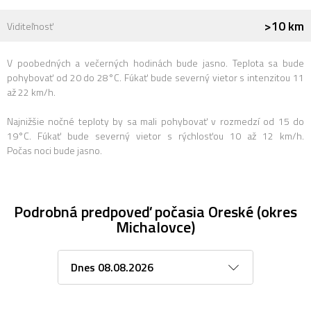
>10 km
Viditeľnosť
V poobedných a večerných hodinách bude jasno. Teplota sa bude
pohybovať od 20 do 28°C. Fúkať bude severný vietor s intenzitou 11
až 22 km/h.
Najnižšie nočné teploty by sa mali pohybovať v rozmedzí od 15 do
19°C. Fúkať bude severný vietor s rýchlosťou 10 až 12 km/h.
Počas noci bude jasno.
Podrobná predpoveď počasia Oreské (okres
Michalovce)