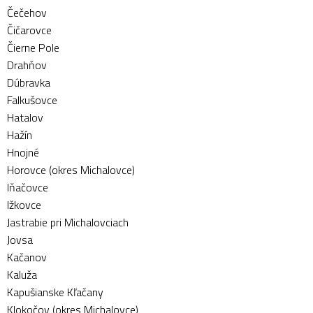
Čečehov
Čičarovce
Čierne Pole
Drahňov
Dúbravka
Falkušovce
Hatalov
Hažín
Hnojné
Horovce (okres Michalovce)
Iňačovce
Ižkovce
Jastrabie pri Michalovciach
Jovsa
Kačanov
Kaluža
Kapušianske Kľačany
Klokočov (okres Michalovce)