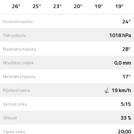
26°
25°
23°
20°
19°
19°
24°
Pocitová teplota
1018 hPa
Tlak vzduchu
28°
Maximálna teplota
0,0 mm
Množstvo zrážok
17°
Minimálna teplota
19 km/h
Rýchlosť vetra
5:15
Východ slnka
33 %
Vlhkosť
20:00
Západ slnka