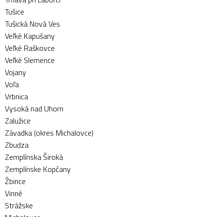
Tušice
Tušická Nová Ves
Veľké Kapušany
Veľké Raškovce
Veľké Slemence
Vojany
Voľa
Vrbnica
Vysoká nad Uhom
Zalužice
Závadka (okres Michalovce)
Zbudza
Zemplínska Široká
Zemplínske Kopčany
Žbince
Vinné
Strážske