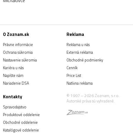
Michalovce
O Zoznam.sk
Reklama
Právne informácie
Reklama u nás
Ochrana súkromia
Externá reklama
Nastavenie súkromia
Obchodné podmienky
Kariéra u nás
Cenník
Napíšte nám
Price List
Nariadenie DSA
Natívna reklama
© 1997 – 2026 Zoznam, s.r.o.
Kontakty
Autorské práva sú vyhradené.
Spravodajstvo
Produktové oddelenie
Obchodné oddelenie
Katalógové oddelenie