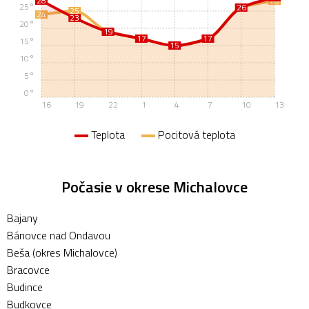
28
28
25°
26
26
25
24
23
20°
19
19
17
17
17
17
15°
15
15
10°
5°
0°
16
19
22
1
4
7
10
13
Teplota
Pocitová teplota
Počasie v okrese Michalovce
Bajany
Bánovce nad Ondavou
Beša (okres Michalovce)
Bracovce
Budince
Budkovce