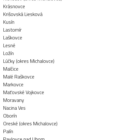
Krásnovce
Krišovská Liesková
Kusín
Lastomír
Laškovce
Lesné
Ložín
Lúčky (okres Michalovce)
Malčice
Malé Raškovce
Markovce
Maťovské Vojkovce
Moravany
Nacina Ves
Oborín
Oreské (okres Michalovce)
Palín
Pavlovce nad Uhom