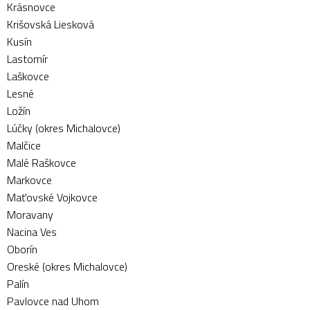
Krásnovce
Krišovská Liesková
Kusín
Lastomír
Laškovce
Lesné
Ložín
Lúčky (okres Michalovce)
Malčice
Malé Raškovce
Markovce
Maťovské Vojkovce
Moravany
Nacina Ves
Oborín
Oreské (okres Michalovce)
Palín
Pavlovce nad Uhom