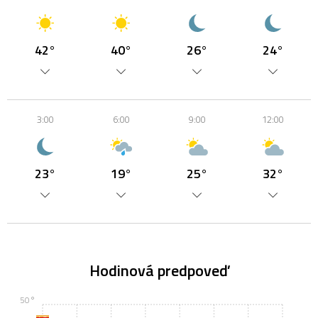
42°
40°
26°
24°
3:00
6:00
9:00
12:00
23°
19°
25°
32°
Hodinová predpoveď
50°