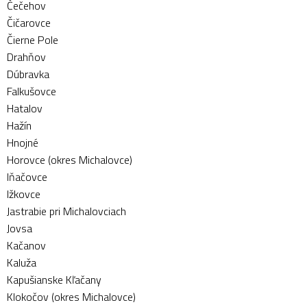
Čečehov
Čičarovce
Čierne Pole
Drahňov
Dúbravka
Falkušovce
Hatalov
Hažín
Hnojné
Horovce (okres Michalovce)
Iňačovce
Ižkovce
Jastrabie pri Michalovciach
Jovsa
Kačanov
Kaluža
Kapušianske Kľačany
Klokočov (okres Michalovce)