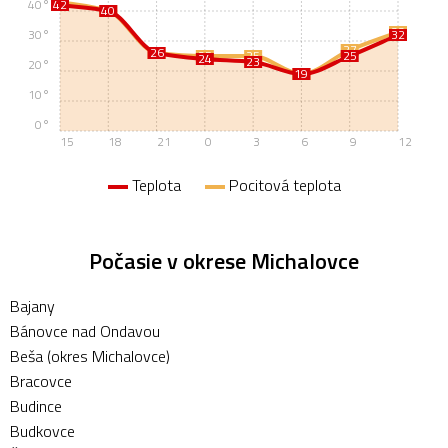
43
40°
42
40
40
33
30°
32
27
26
26
25
25
25
24
23
20°
19
19
10°
0°
15
18
21
0
3
6
9
12
Teplota
Pocitová teplota
Počasie v okrese Michalovce
Bajany
Bánovce nad Ondavou
Beša (okres Michalovce)
Bracovce
Budince
Budkovce