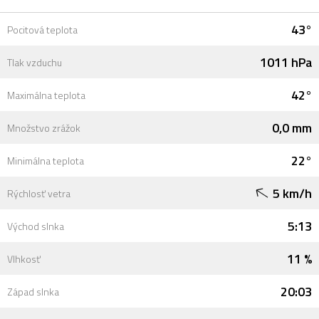
43°
Pocitová teplota
1011 hPa
Tlak vzduchu
42°
Maximálna teplota
0,0 mm
Množstvo zrážok
22°
Minimálna teplota
5 km/h
Rýchlosť vetra
5:13
Východ slnka
11 %
Vlhkosť
20:03
Západ slnka