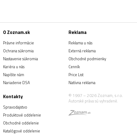
O Zoznam.sk
Reklama
Právne informácie
Reklama u nás
Ochrana súkromia
Externá reklama
Nastavenie súkromia
Obchodné podmienky
Kariéra u nás
Cenník
Napíšte nám
Price List
Nariadenie DSA
Natívna reklama
© 1997 – 2026 Zoznam, s.r.o.
Kontakty
Autorské práva sú vyhradené.
Spravodajstvo
Produktové oddelenie
Obchodné oddelenie
Katalógové oddelenie