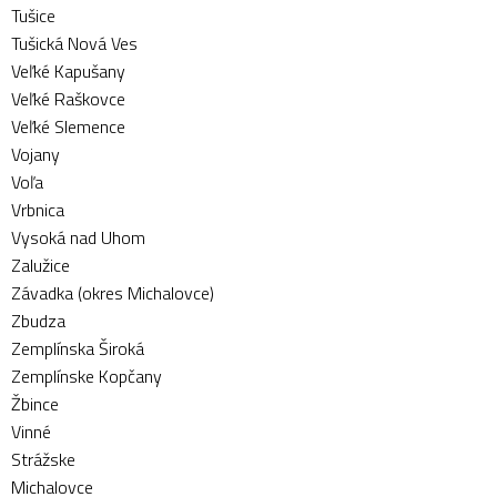
Tušice
Tušická Nová Ves
Veľké Kapušany
Veľké Raškovce
Veľké Slemence
Vojany
Voľa
Vrbnica
Vysoká nad Uhom
Zalužice
Závadka (okres Michalovce)
Zbudza
Zemplínska Široká
Zemplínske Kopčany
Žbince
Vinné
Strážske
Michalovce