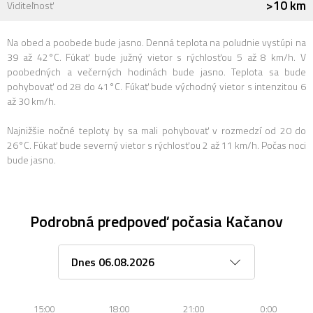
>10 km
Viditeľnosť
Na obed a poobede bude jasno. Denná teplota na poludnie vystúpi na
39 až 42°C. Fúkať bude južný vietor s rýchlosťou 5 až 8 km/h. V
poobedných a večerných hodinách bude jasno. Teplota sa bude
pohybovať od 28 do 41°C. Fúkať bude východný vietor s intenzitou 6
až 30 km/h.
Najnižšie nočné teploty by sa mali pohybovať v rozmedzí od 20 do
26°C. Fúkať bude severný vietor s rýchlosťou 2 až 11 km/h. Počas noci
bude jasno.
Podrobná predpoveď počasia Kačanov
15:00
18:00
21:00
0:00