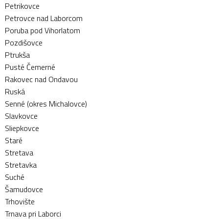
Petrikovce
Petrovce nad Laborcom
Poruba pod Vihorlatom
Pozdišovce
Ptrukša
Pusté Čemerné
Rakovec nad Ondavou
Ruská
Senné (okres Michalovce)
Slavkovce
Sliepkovce
Staré
Stretava
Stretavka
Suché
Šamudovce
Trhovište
Trnava pri Laborci