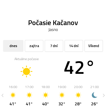
Počasie Kačanov
Jasno
dnes
zajtra
7 dní
14 dní
Víkend
42°
Aktuálne počasie
16:00
17:00
18:00
19:00
20:00
21:00
41°
41°
40°
32°
28°
26°