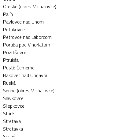
Oreské (okres Michalovce)
Palín
Pavlovce nad Uhom
Petrikovce
Petrovce nad Laborcom
Poruba pod Vihorlatom
Pozdišovce
Ptrukša
Pusté Čemerné
Rakovec nad Ondavou
Ruská
Senné (okres Michalovce)
Slavkovce
Sliepkovce
Staré
Stretava
Stretavka
Suché