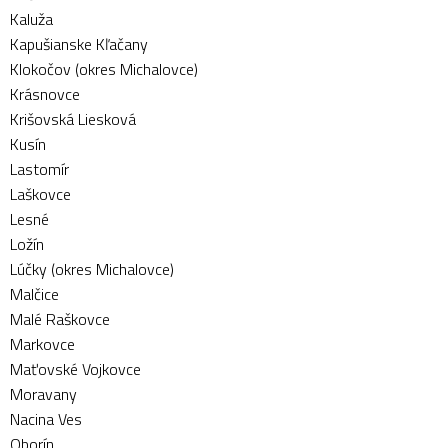
Kaluža
Kapušianske Kľačany
Klokočov (okres Michalovce)
Krásnovce
Krišovská Liesková
Kusín
Lastomír
Laškovce
Lesné
Ložín
Lúčky (okres Michalovce)
Malčice
Malé Raškovce
Markovce
Maťovské Vojkovce
Moravany
Nacina Ves
Oborín