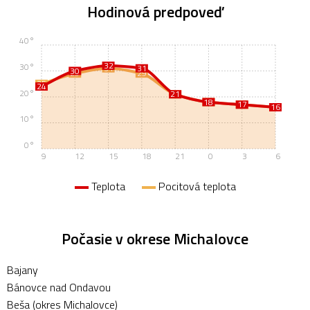
Hodinová predpoveď
40°
32
30°
31
31
30
29
29
25
24
20°
21
21
18
18
17
17
16
16
10°
0°
9
12
15
18
21
0
3
6
Teplota
Pocitová teplota
Počasie v okrese Michalovce
Bajany
Bánovce nad Ondavou
Beša (okres Michalovce)