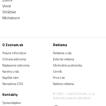
Žbince
Vinné
Strážske
Michalovce
O Zoznam.sk
Reklama
Právne informácie
Reklama u nás
Ochrana súkromia
Externá reklama
Nastavenie súkromia
Obchodné podmienky
Kariéra u nás
Cenník
Napíšte nám
Price List
Nariadenie DSA
Natívna reklama
© 1997 – 2026 Zoznam, s.r.o.
Kontakty
Autorské práva sú vyhradené.
Spravodajstvo