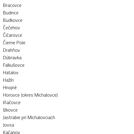
Bracovce
Budince
Budkovce
Čečehov
Čičarovce
Čierne Pole
Drahňov
Dúbravka
Falkušovce
Hatalov
Hažín
Hnojné
Horovce (okres Michalovce)
Iňačovce
Ižkovce
Jastrabie pri Michalovciach
Jovsa
Kačanov