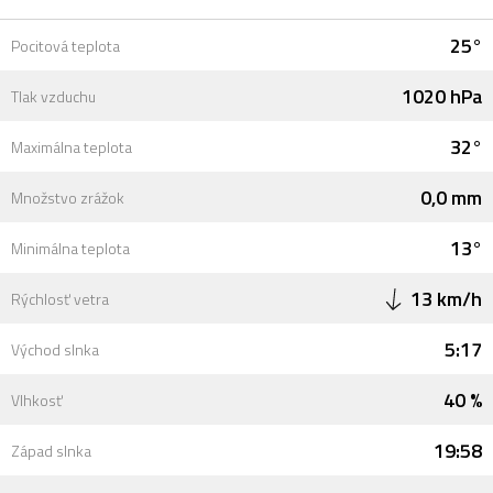
25°
Pocitová teplota
1020 hPa
Tlak vzduchu
32°
Maximálna teplota
0,0 mm
Množstvo zrážok
13°
Minimálna teplota
13 km/h
Rýchlosť vetra
5:17
Východ slnka
40 %
Vlhkosť
19:58
Západ slnka