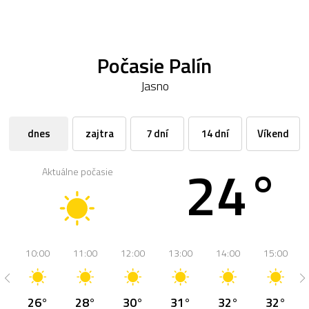
Počasie Palín
Jasno
dnes
zajtra
7 dní
14 dní
Víkend
24°
Aktuálne počasie
10:00
11:00
12:00
13:00
14:00
15:00
26°
28°
30°
31°
32°
32°