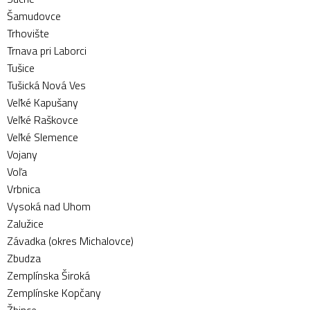
Šamudovce
Trhovište
Trnava pri Laborci
Tušice
Tušická Nová Ves
Veľké Kapušany
Veľké Raškovce
Veľké Slemence
Vojany
Voľa
Vrbnica
Vysoká nad Uhom
Zalužice
Závadka (okres Michalovce)
Zbudza
Zemplínska Široká
Zemplínske Kopčany