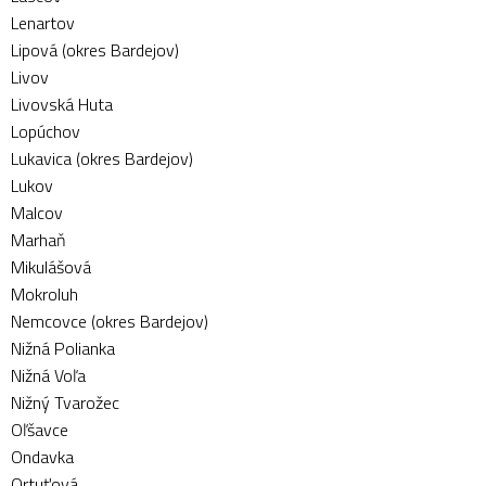
Lenartov
Lipová (okres Bardejov)
Livov
Livovská Huta
Lopúchov
Lukavica (okres Bardejov)
Lukov
Malcov
Marhaň
Mikulášová
Mokroluh
Nemcovce (okres Bardejov)
Nižná Polianka
Nižná Voľa
Nižný Tvarožec
Oľšavce
Ondavka
Ortuťová