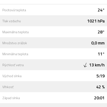
24°
Pocitová teplota
1021 hPa
Tlak vzduchu
28°
Maximálna teplota
0,0 mm
Množstvo zrážok
11°
Minimálna teplota
13 km/h
Rýchlosť vetra
5:19
Východ slnka
42 %
Vlhkosť
20:01
Západ slnka