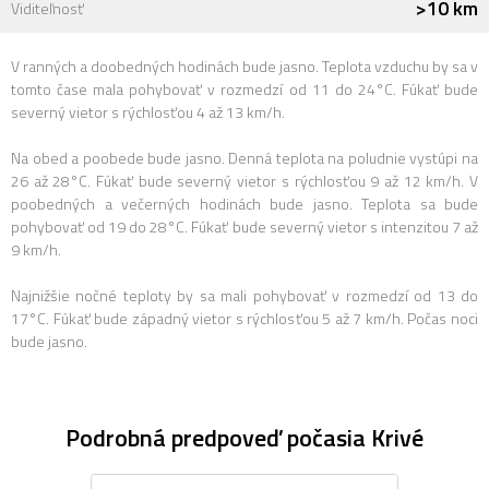
>10 km
Viditeľnosť
V ranných a doobedných hodinách bude jasno. Teplota vzduchu by sa v
tomto čase mala pohybovať v rozmedzí od 11 do 24°C. Fúkať bude
severný vietor s rýchlosťou 4 až 13 km/h.
Na obed a poobede bude jasno. Denná teplota na poludnie vystúpi na
26 až 28°C. Fúkať bude severný vietor s rýchlosťou 9 až 12 km/h. V
poobedných a večerných hodinách bude jasno. Teplota sa bude
pohybovať od 19 do 28°C. Fúkať bude severný vietor s intenzitou 7 až
9 km/h.
Najnižšie nočné teploty by sa mali pohybovať v rozmedzí od 13 do
17°C. Fúkať bude západný vietor s rýchlosťou 5 až 7 km/h. Počas noci
bude jasno.
Podrobná predpoveď počasia Krivé