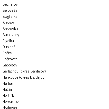
Becherov
Beloveža
Bogliarka
Brezov
Brezovka
Buclovany
Cigeľka
Dubinné
Frička
Fričkovce
Gaboltov
Gerlachov (okres Bardejov)
Hankovce (okres Bardejov)
Harhaj
Hažlín
Hertník
Hervartov
Hrabovec