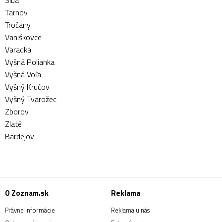
Šiba
Tarnov
Tročany
Vaniškovce
Varadka
Vyšná Polianka
Vyšná Voľa
Vyšný Kručov
Vyšný Tvarožec
Zborov
Zlaté
Bardejov
O Zoznam.sk
Reklama
Právne informácie
Reklama u nás