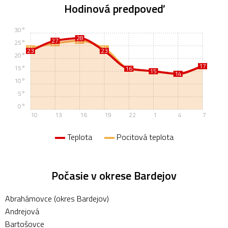
Hodinová predpoveď
30°
28
27
27
25°
26
24
24
23
23
20°
17
17
15°
16
16
15
15
14
14
10°
5°
0°
10
13
16
19
22
1
4
7
Teplota
Pocitová teplota
Počasie v okrese Bardejov
Abrahámovce (okres Bardejov)
Andrejová
Bartošovce