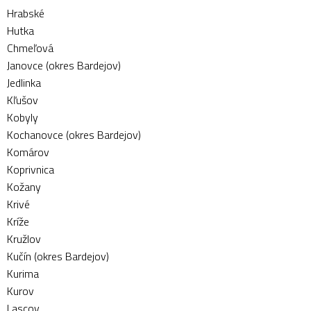
Hrabské
Hutka
Chmeľová
Janovce (okres Bardejov)
Jedlinka
Kľušov
Kobyly
Kochanovce (okres Bardejov)
Komárov
Koprivnica
Kožany
Krivé
Kríže
Kružlov
Kučín (okres Bardejov)
Kurima
Kurov
Lascov