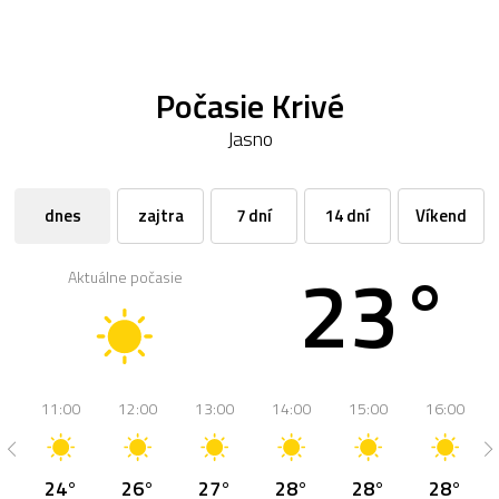
Počasie Krivé
Jasno
dnes
zajtra
7 dní
14 dní
Víkend
23°
Aktuálne počasie
11:00
12:00
13:00
14:00
15:00
16:00
24°
26°
27°
28°
28°
28°