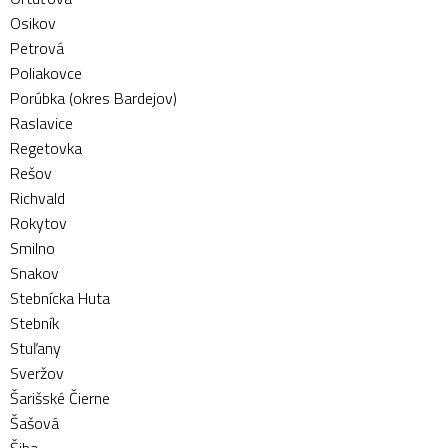
Osikov
Petrová
Poliakovce
Porúbka (okres Bardejov)
Raslavice
Regetovka
Rešov
Richvald
Rokytov
Smilno
Snakov
Stebnícka Huta
Stebník
Stuľany
Sveržov
Šarišské Čierne
Šašová