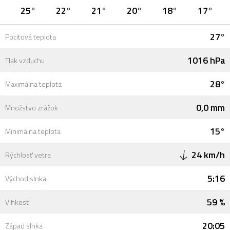
25°
22°
21°
20°
18°
17°
27°
Pocitová teplota
1016 hPa
Tlak vzduchu
28°
Maximálna teplota
0,0 mm
Množstvo zrážok
15°
Minimálna teplota
24 km/h
Rýchlosť vetra
5:16
Východ slnka
59 %
Vlhkosť
20:05
Západ slnka