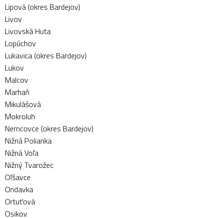
Lipová (okres Bardejov)
Livov
Livovská Huta
Lopúchov
Lukavica (okres Bardejov)
Lukov
Malcov
Marhaň
Mikulášová
Mokroluh
Nemcovce (okres Bardejov)
Nižná Polianka
Nižná Voľa
Nižný Tvarožec
Oľšavce
Ondavka
Ortuťová
Osikov