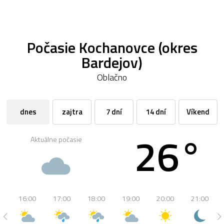
Počasie Kochanovce (okres
Bardejov)
Oblačno
dnes
zajtra
7 dní
14 dní
Víkend
26°
Aktuálne počasie
16:00
17:00
18:00
19:00
20:00
21:00