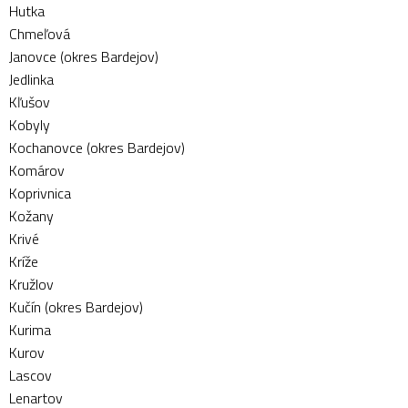
Hutka
Chmeľová
Janovce (okres Bardejov)
Jedlinka
Kľušov
Kobyly
Kochanovce (okres Bardejov)
Komárov
Koprivnica
Kožany
Krivé
Kríže
Kružlov
Kučín (okres Bardejov)
Kurima
Kurov
Lascov
Lenartov