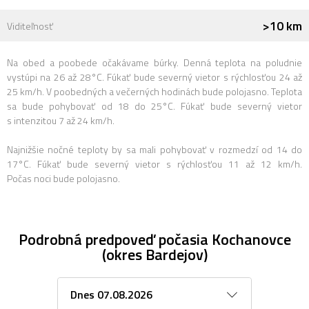
>10 km
Viditeľnosť
Na obed a poobede očakávame búrky. Denná teplota na poludnie
vystúpi na 26 až 28°C. Fúkať bude severný vietor s rýchlosťou 24 až
25 km/h. V poobedných a večerných hodinách bude polojasno. Teplota
sa bude pohybovať od 18 do 25°C. Fúkať bude severný vietor
s intenzitou 7 až 24 km/h.
Najnižšie nočné teploty by sa mali pohybovať v rozmedzí od 14 do
17°C. Fúkať bude severný vietor s rýchlosťou 11 až 12 km/h.
Počas noci bude polojasno.
Podrobná predpoveď počasia Kochanovce
(okres Bardejov)