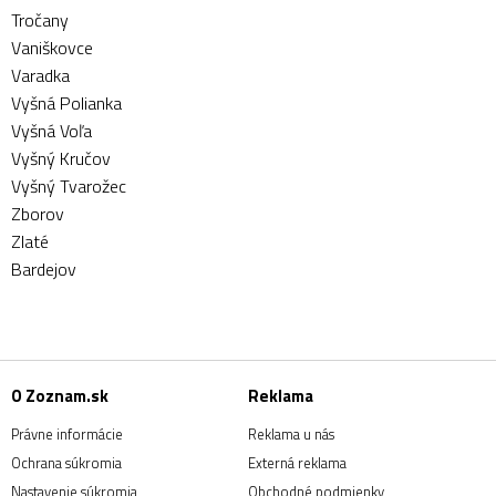
Tročany
Vaniškovce
Varadka
Vyšná Polianka
Vyšná Voľa
Vyšný Kručov
Vyšný Tvarožec
Zborov
Zlaté
Bardejov
O Zoznam.sk
Reklama
Právne informácie
Reklama u nás
Ochrana súkromia
Externá reklama
Nastavenie súkromia
Obchodné podmienky