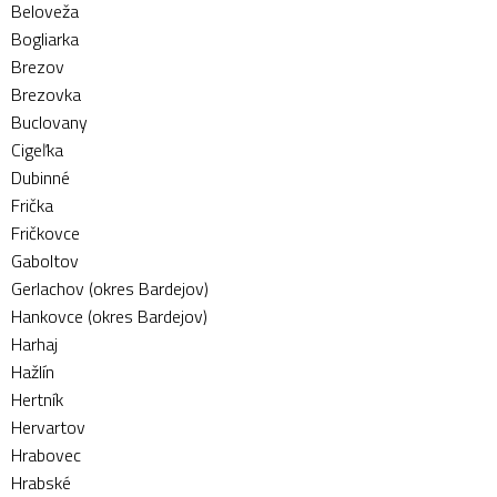
Beloveža
Bogliarka
Brezov
Brezovka
Buclovany
Cigeľka
Dubinné
Frička
Fričkovce
Gaboltov
Gerlachov (okres Bardejov)
Hankovce (okres Bardejov)
Harhaj
Hažlín
Hertník
Hervartov
Hrabovec
Hrabské