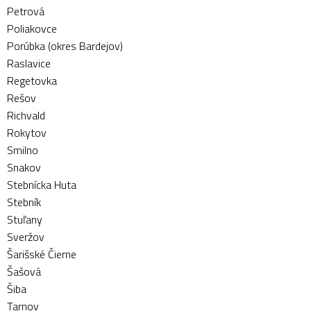
Petrová
Poliakovce
Porúbka (okres Bardejov)
Raslavice
Regetovka
Rešov
Richvald
Rokytov
Smilno
Snakov
Stebnícka Huta
Stebník
Stuľany
Sveržov
Šarišské Čierne
Šašová
Šiba
Tarnov