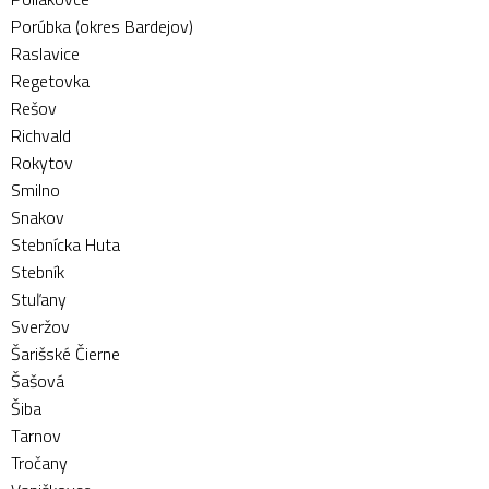
Porúbka (okres Bardejov)
Raslavice
Regetovka
Rešov
Richvald
Rokytov
Smilno
Snakov
Stebnícka Huta
Stebník
Stuľany
Sveržov
Šarišské Čierne
Šašová
Šiba
Tarnov
Tročany