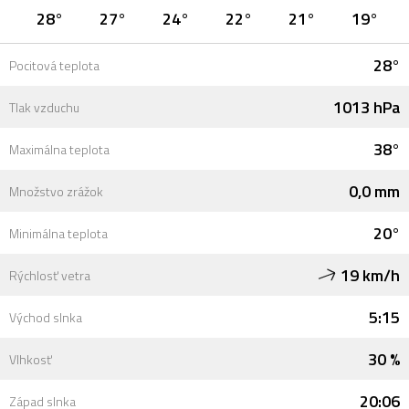
28°
27°
24°
22°
21°
19°
28°
Pocitová teplota
1013 hPa
Tlak vzduchu
38°
Maximálna teplota
0,0 mm
Množstvo zrážok
20°
Minimálna teplota
19 km/h
Rýchlosť vetra
5:15
Východ slnka
30 %
Vlhkosť
20:06
Západ slnka