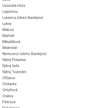
Livovská Huta
Lopúchov
Lukavica (okres Bardejov)
Lukov
Malcov
Marhaň
Mikulášová
Mokroluh
Nemcovce (okres Bardejov)
Nižná Polianka
Nižná Voľa
Nižný Tvarožec
Oľšavce
Ondavka
Ortuťová
Osikov
Petrová
Poliakovce