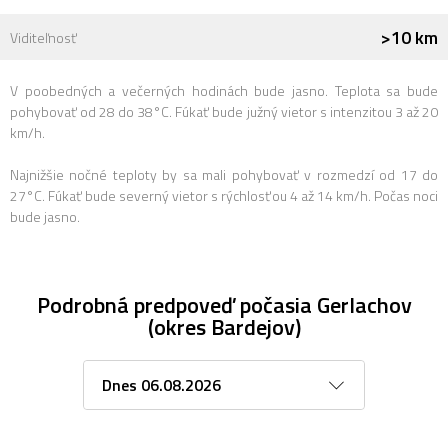
>10 km
Viditeľnosť
V poobedných a večerných hodinách bude jasno. Teplota sa bude
pohybovať od 28 do 38°C. Fúkať bude južný vietor s intenzitou 3 až 20
km/h.
Najnižšie nočné teploty by sa mali pohybovať v rozmedzí od 17 do
27°C. Fúkať bude severný vietor s rýchlosťou 4 až 14 km/h. Počas noci
bude jasno.
Podrobná predpoveď počasia Gerlachov
(okres Bardejov)