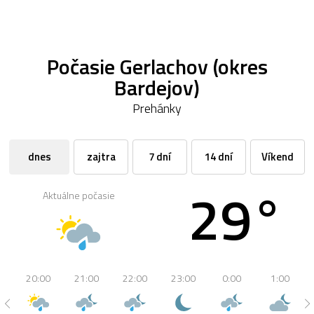
Počasie Gerlachov (okres
Bardejov)
Prehánky
dnes
zajtra
7 dní
14 dní
Víkend
29°
Aktuálne počasie
20:00
21:00
22:00
23:00
0:00
1:00