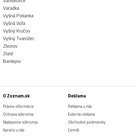
Vaniškovce
Varadka
Vyšná Polianka
Vyšná Voľa
Vyšný Kručov
Vyšný Tvarožec
Zborov
Zlaté
Bardejov
O Zoznam.sk
Reklama
Právne informácie
Reklama u nás
Ochrana súkromia
Externá reklama
Nastavenie súkromia
Obchodné podmienky
Kariéra u nás
Cenník