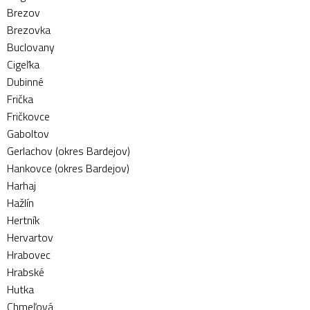
Brezov
Brezovka
Buclovany
Cigeľka
Dubinné
Frička
Fričkovce
Gaboltov
Gerlachov (okres Bardejov)
Hankovce (okres Bardejov)
Harhaj
Hažlín
Hertník
Hervartov
Hrabovec
Hrabské
Hutka
Chmeľová