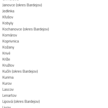
Janovce (okres Bardejov)
Jedlinka
Kľušov
Kobyly
Kochanovce (okres Bardejov)
Komárov
Koprivnica
Kožany
Krivé
Kríže
Kružlov
Kučín (okres Bardejov)
Kurima
Kurov
Lascov
Lenartov
Lipová (okres Bardejov)
Livov