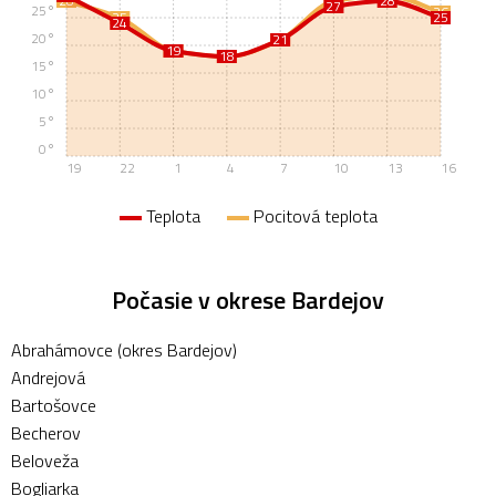
28
28
28
27
25°
26
25
25
24
20°
21
21
19
19
18
18
15°
10°
5°
0°
19
22
1
4
7
10
13
16
Teplota
Pocitová teplota
Počasie v okrese Bardejov
Abrahámovce (okres Bardejov)
Andrejová
Bartošovce
Becherov
Beloveža
Bogliarka