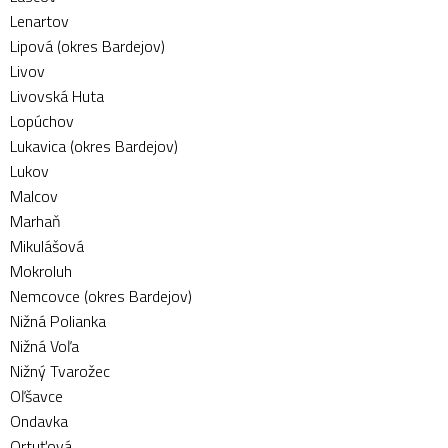
Lenartov
Lipová (okres Bardejov)
Livov
Livovská Huta
Lopúchov
Lukavica (okres Bardejov)
Lukov
Malcov
Marhaň
Mikulášová
Mokroluh
Nemcovce (okres Bardejov)
Nižná Polianka
Nižná Voľa
Nižný Tvarožec
Oľšavce
Ondavka
Ortuťová