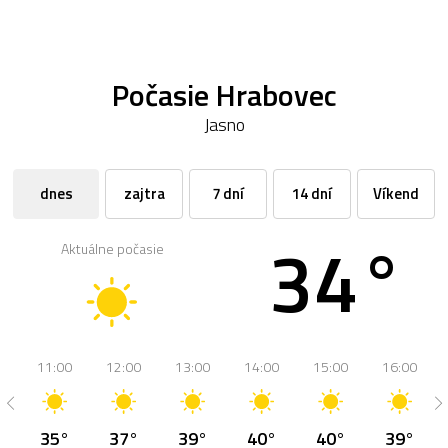
Počasie Hrabovec
Jasno
dnes
zajtra
7 dní
14 dní
Víkend
34°
Aktuálne počasie
11:00
12:00
13:00
14:00
15:00
16:00
35°
37°
39°
40°
40°
39°