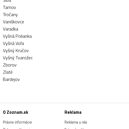
Šiba
Tarnov
Tročany
Vaniškovce
Varadka
Vyšná Polianka
Vyšná Voľa
Vyšný Kručov
Vyšný Tvarožec
Zborov
Zlaté
Bardejov
O Zoznam.sk
Reklama
Právne informácie
Reklama u nás