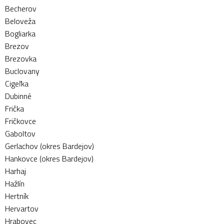
Becherov
Beloveža
Bogliarka
Brezov
Brezovka
Buclovany
Cigeľka
Dubinné
Frička
Fričkovce
Gaboltov
Gerlachov (okres Bardejov)
Hankovce (okres Bardejov)
Harhaj
Hažlín
Hertník
Hervartov
Hrabovec