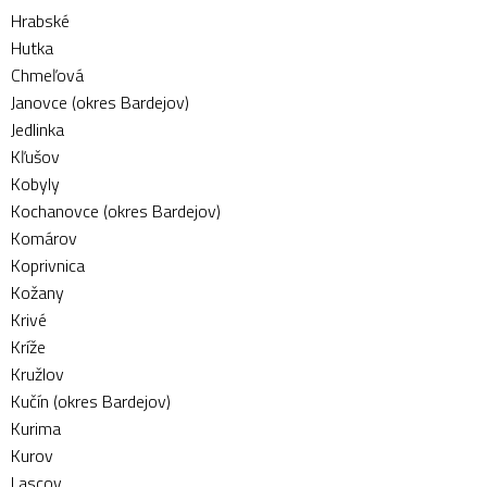
Hrabské
Hutka
Chmeľová
Janovce (okres Bardejov)
Jedlinka
Kľušov
Kobyly
Kochanovce (okres Bardejov)
Komárov
Koprivnica
Kožany
Krivé
Kríže
Kružlov
Kučín (okres Bardejov)
Kurima
Kurov
Lascov