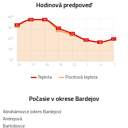
Hodinová predpoveď
40°
39
39
39
39
34
33
30°
31
29
26
25
20°
21
21
20
20
18
18
10°
0°
10
13
16
19
22
1
4
7
Teplota
Pocitová teplota
Počasie v okrese Bardejov
Abrahámovce (okres Bardejov)
Andrejová
Bartošovce