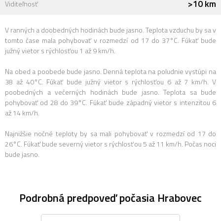
>10 km
Viditeľnosť
V ranných a doobedných hodinách bude jasno. Teplota vzduchu by sa v
tomto čase mala pohybovať v rozmedzí od 17 do 37°C. Fúkať bude
južný vietor s rýchlosťou 1 až 9 km/h.
Na obed a poobede bude jasno. Denná teplota na poludnie vystúpi na
38 až 40°C. Fúkať bude južný vietor s rýchlosťou 6 až 7 km/h. V
poobedných a večerných hodinách bude jasno. Teplota sa bude
pohybovať od 28 do 39°C. Fúkať bude západný vietor s intenzitou 6
až 14 km/h.
Najnižšie nočné teploty by sa mali pohybovať v rozmedzí od 17 do
26°C. Fúkať bude severný vietor s rýchlosťou 5 až 11 km/h. Počas noci
bude jasno.
Podrobná predpoveď počasia Hrabovec