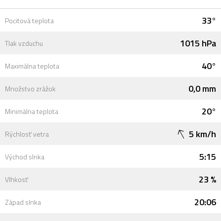
33°
Pocitová teplota
1015 hPa
Tlak vzduchu
40°
Maximálna teplota
0,0 mm
Množstvo zrážok
20°
Minimálna teplota
5 km/h
Rýchlosť vetra
5:15
Východ slnka
23 %
Vlhkosť
20:06
Západ slnka