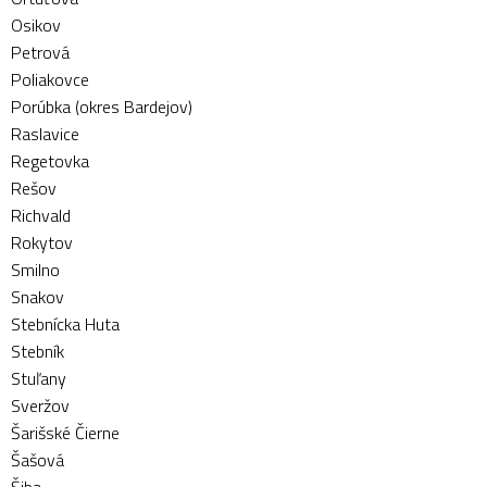
Osikov
Petrová
Poliakovce
Porúbka (okres Bardejov)
Raslavice
Regetovka
Rešov
Richvald
Rokytov
Smilno
Snakov
Stebnícka Huta
Stebník
Stuľany
Sveržov
Šarišské Čierne
Šašová