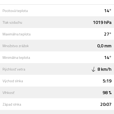
14°
Pocitová teplota
1019 hPa
Tlak vzduchu
27°
Maximálna teplota
0,0 mm
Množstvo zrážok
14°
Minimálna teplota
8 km/h
Rýchlosť vetra
5:19
Východ slnka
98 %
Vlhkosť
20:07
Západ slnka