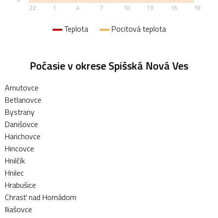
22
1
4
7
10
13
16
19
Teplota
Pocitová teplota
Počasie v okrese Spišská Nová Ves
Arnutovce
Betlanovce
Bystrany
Danišovce
Harichovce
Hincovce
Hnilčík
Hnilec
Hrabušice
Chrasť nad Hornádom
Iliašovce