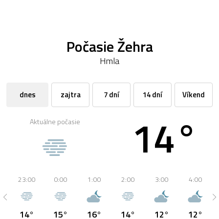
Počasie Žehra
Hmla
dnes
zajtra
7 dní
14 dní
Víkend
14°
Aktuálne počasie
23:00
0:00
1:00
2:00
3:00
4:00
14°
15°
16°
14°
12°
12°