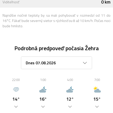
0 km
Viditeľnosť
Najnižšie nočné teploty by sa mali pohybovať v rozmedzí od 11 do
16°C. Fúkať bude severný vietor s rýchlosťou 8 až 10 km/h. Počas noci
bude hmlisto.
Podrobná predpoveď počasia Žehra
22:00
1:00
4:00
7:00
14°
16°
12°
15°