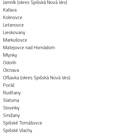
Jamník (okres Spišská Nová Ves)
Kaľava
Kolinovce
Letanovce
Lieskovany
Markušovce
Matejovce nad Hornádom
Mlynky
Odorín
Olcnava
Oľšavka (okres Spišská Nová Ves)
Poráč
Rudňany
Slatvina
Slovinky
Smižany
Spišské Tomášovce
Spišské Vlachy