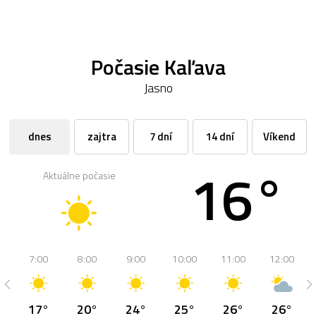
Počasie Kaľava
Jasno
dnes
zajtra
7 dní
14 dní
Víkend
16°
Aktuálne počasie
7:00
8:00
9:00
10:00
11:00
12:00
17°
20°
24°
25°
26°
26°