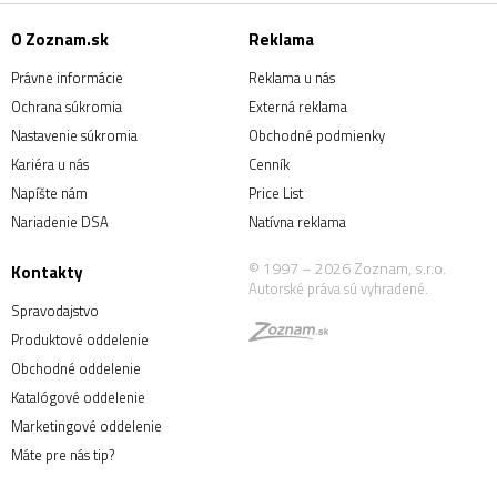
O Zoznam.sk
Reklama
Právne informácie
Reklama u nás
Ochrana súkromia
Externá reklama
Nastavenie súkromia
Obchodné podmienky
Kariéra u nás
Cenník
Napíšte nám
Price List
Nariadenie DSA
Natívna reklama
© 1997 – 2026 Zoznam, s.r.o.
Kontakty
Autorské práva sú vyhradené.
Spravodajstvo
Produktové oddelenie
Obchodné oddelenie
Katalógové oddelenie
Marketingové oddelenie
Máte pre nás tip?