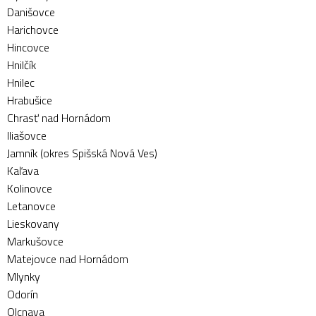
Danišovce
Harichovce
Hincovce
Hnilčík
Hnilec
Hrabušice
Chrasť nad Hornádom
Iliašovce
Jamník (okres Spišská Nová Ves)
Kaľava
Kolinovce
Letanovce
Lieskovany
Markušovce
Matejovce nad Hornádom
Mlynky
Odorín
Olcnava