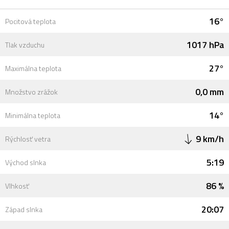
16°
Pocitová teplota
1017 hPa
Tlak vzduchu
27°
Maximálna teplota
0,0 mm
Množstvo zrážok
14°
Minimálna teplota
9 km/h
Rýchlosť vetra
5:19
Východ slnka
86 %
Vlhkosť
20:07
Západ slnka