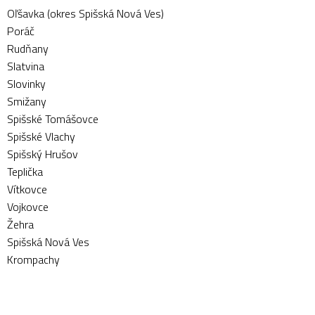
Oľšavka (okres Spišská Nová Ves)
Poráč
Rudňany
Slatvina
Slovinky
Smižany
Spišské Tomášovce
Spišské Vlachy
Spišský Hrušov
Teplička
Vítkovce
Vojkovce
Žehra
Spišská Nová Ves
Krompachy