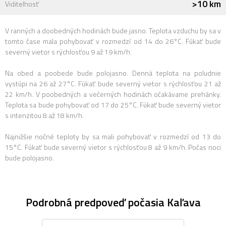
>10 km
Viditeľnosť
V ranných a doobedných hodinách bude jasno. Teplota vzduchu by sa v
tomto čase mala pohybovať v rozmedzí od 14 do 26°C. Fúkať bude
severný vietor s rýchlosťou 9 až 19 km/h.
Na obed a poobede bude polojasno. Denná teplota na poludnie
vystúpi na 26 až 27°C. Fúkať bude severný vietor s rýchlosťou 21 až
22 km/h. V poobedných a večerných hodinách očakávame prehánky.
Teplota sa bude pohybovať od 17 do 25°C. Fúkať bude severný vietor
s intenzitou 8 až 18 km/h.
Najnižšie nočné teploty by sa mali pohybovať v rozmedzí od 13 do
15°C. Fúkať bude severný vietor s rýchlosťou 8 až 9 km/h. Počas noci
bude polojasno.
Podrobná predpoveď počasia Kaľava