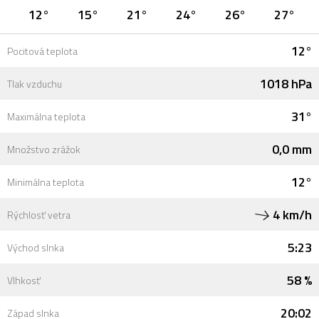
12°
15°
21°
24°
26°
27°
12°
Pocitová teplota
1018 hPa
Tlak vzduchu
31°
Maximálna teplota
0,0 mm
Množstvo zrážok
12°
Minimálna teplota
4 km/h
Rýchlosť vetra
5:23
Východ slnka
58 %
Vlhkosť
20:02
Západ slnka