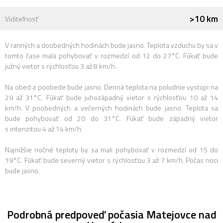
>10 km
Viditeľnosť
V ranných a doobedných hodinách bude jasno. Teplota vzduchu by sa v
tomto čase mala pohybovať v rozmedzí od 12 do 27°C. Fúkať bude
južný vietor s rýchlosťou 3 až 8 km/h.
Na obed a poobede bude jasno. Denná teplota na poludnie vystúpi na
29 až 31°C. Fúkať bude juhozápadný vietor s rýchlosťou 10 až 14
km/h. V poobedných a večerných hodinách bude jasno. Teplota sa
bude pohybovať od 20 do 31°C. Fúkať bude západný vietor
s intenzitou 4 až 14 km/h.
Najnižšie nočné teploty by sa mali pohybovať v rozmedzí od 15 do
19°C. Fúkať bude severný vietor s rýchlosťou 3 až 7 km/h. Počas noci
bude jasno.
Podrobná predpoveď počasia Matejovce nad