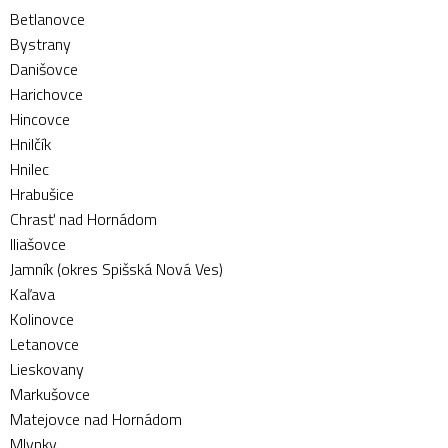
Betlanovce
Bystrany
Danišovce
Harichovce
Hincovce
Hnilčík
Hnilec
Hrabušice
Chrasť nad Hornádom
Iliašovce
Jamník (okres Spišská Nová Ves)
Kaľava
Kolinovce
Letanovce
Lieskovany
Markušovce
Matejovce nad Hornádom
Mlynky