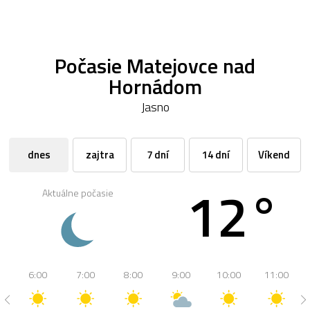
Počasie Matejovce nad
Hornádom
Jasno
dnes
zajtra
7 dní
14 dní
Víkend
12°
Aktuálne počasie
6:00
7:00
8:00
9:00
10:00
11:00