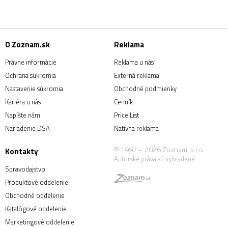
O Zoznam.sk
Reklama
Právne informácie
Reklama u nás
Ochrana súkromia
Externá reklama
Nastavenie súkromia
Obchodné podmienky
Kariéra u nás
Cenník
Napíšte nám
Price List
Nariadenie DSA
Natívna reklama
© 1997 – 2026 Zoznam, s.r.o.
Kontakty
Autorské práva sú vyhradené.
Spravodajstvo
Produktové oddelenie
Obchodné oddelenie
Katalógové oddelenie
Marketingové oddelenie