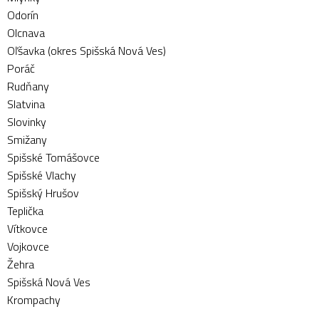
Odorín
Olcnava
Oľšavka (okres Spišská Nová Ves)
Poráč
Rudňany
Slatvina
Slovinky
Smižany
Spišské Tomášovce
Spišské Vlachy
Spišský Hrušov
Teplička
Vítkovce
Vojkovce
Žehra
Spišská Nová Ves
Krompachy