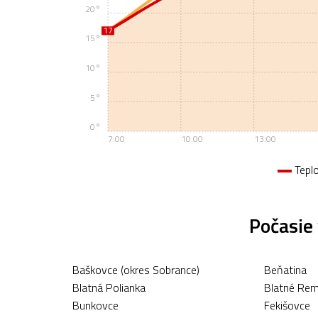
20°
17
17
15°
10°
5°
0°
7:00
10:00
13:00
Tepl
Počasie
Baškovce (okres Sobrance)
Beňatina
Blatná Polianka
Blatné Re
Bunkovce
Fekišovce