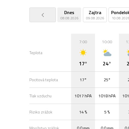
Dnes
Zajtra
Pondelo
08.08.2026
09.08.2026
10.08.202
7:00
10:00
1
Teplota
17°
24°
Pocitová teplota
17°
25°
Tlak vzduchu
1017 hPA
1018 hPA
101
Riziko zrážok
14 %
5 %
Množstvo zrážok
0,0 mm
0,0 mm
0,