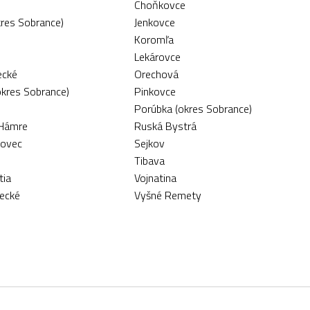
Choňkovce
kres Sobrance)
Jenkovce
Koromľa
Lekárovce
ecké
Orechová
okres Sobrance)
Pinkovce
Porúbka (okres Sobrance)
Hámre
Ruská Bystrá
bovec
Sejkov
Tibava
tia
Vojnatina
ecké
Vyšné Remety