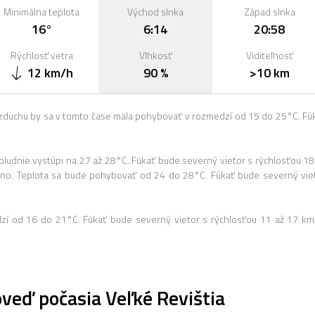
Minimálna teplota
Východ slnka
Západ slnka
16°
6:14
20:58
Rýchlosť vetra
Vlhkosť
Viditeľnosť
12 km/h
90 %
>10 km
zduchu by sa v tomto čase mala pohybovať v rozmedzí od 15 do 25°C. Fú
udnie vystúpi na 27 až 28°C. Fúkať bude severný vietor s rýchlosťou 18
no. Teplota sa bude pohybovať od 24 do 28°C. Fúkať bude severný vie
dzí od 16 do 21°C. Fúkať bude severný vietor s rýchlosťou 11 až 17 km
veď počasia Veľké Revištia