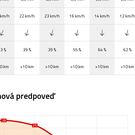
 km/h
22 km/h
23 km/h
16 km/h
14 km/h
12 km/h
3 %
39 %
39 %
55 %
64 %
62 %
0 km
>10 km
>10 km
>10 km
>10 km
>10 km
nová predpoveď
28
28
26
26