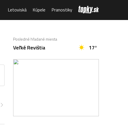
Letoviská
Kúpele
Pranostiky
Posledné hľadané miesta
Veľké Revištia
17°
:00
15:00
16:00
17:00
18:00
19:00
20:00
8°
28°
28°
28°
27°
26°
24°