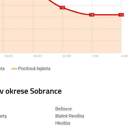
19
19
16
16
16
16
16:00
19:00
22:00
1:00
4:00
ota
Pocitová teplota
 v okrese Sobrance
Bežovce
mety
Blatné Revištia
Hlivištia