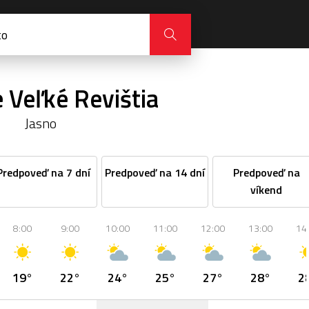
 Veľké Revištia
Jasno
Predpoveď na 7 dní
Predpoveď na 14 dní
Predpoveď na
víkend
8:00
9:00
10:00
11:00
12:00
13:00
14
19°
22°
24°
25°
27°
28°
2