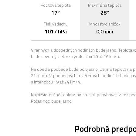
Pocitová teplota
Maximálna teplota
17°
28°
Tlak vzduchu
Množstvo zrážok
1017 hPa
0,0 mm
V ranných a doobedných hodinách bude jasno. Teplota v
bude severný vietor s rýchlosťou 10 až 16 km/h.
Na obed a poobede bude polojasno. Denná teplota na pol
21 km/h. V poobedných a večerných hodinách bude jas
s intenzitou 19 až 24 km/h.
Najnižšie nočné teploty by sa mali pohybovať v rozme
Počas noci bude jasno.
Podrobná predpo