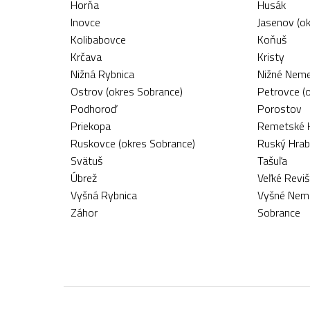
Horňa
Husák
Inovce
Jasenov (o
Kolibabovce
Koňuš
Krčava
Kristy
Nižná Rybnica
Nižné Nem
Ostrov (okres Sobrance)
Petrovce (
Podhoroď
Porostov
Priekopa
Remetské 
Ruskovce (okres Sobrance)
Ruský Hra
Svätuš
Tašuľa
Úbrež
Veľké Reviš
Vyšná Rybnica
Vyšné Nem
Záhor
Sobrance