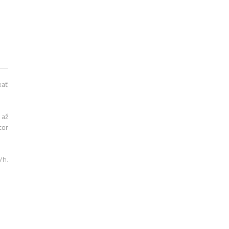
kať
 až
tor
/h.