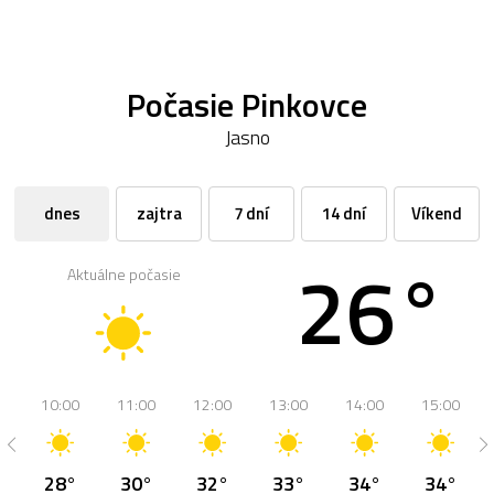
Počasie Pinkovce
Jasno
dnes
zajtra
7 dní
14 dní
Víkend
26°
Aktuálne počasie
10:00
11:00
12:00
13:00
14:00
15:00
28°
30°
32°
33°
34°
34°