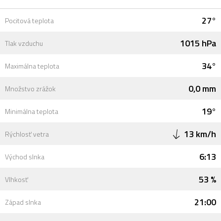
27°
Pocitová teplota
1015 hPa
Tlak vzduchu
34°
Maximálna teplota
0,0 mm
Množstvo zrážok
19°
Minimálna teplota
13 km/h
Rýchlosť vetra
6:13
Východ slnka
53 %
Vlhkosť
21:00
Západ slnka