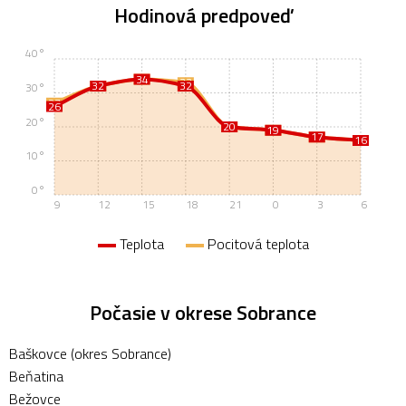
Hodinová predpoveď
40°
34
34
33
32
32
32
30°
27
26
20°
20
20
19
19
17
17
16
16
10°
0°
9
12
15
18
21
0
3
6
Teplota
Pocitová teplota
Počasie v okrese Sobrance
Baškovce (okres Sobrance)
Beňatina
Bežovce