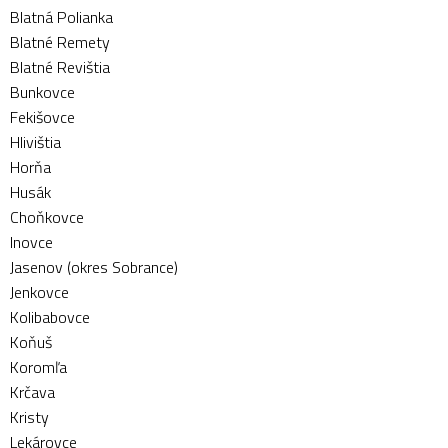
Blatná Polianka
Blatné Remety
Blatné Revištia
Bunkovce
Fekišovce
Hlivištia
Horňa
Husák
Choňkovce
Inovce
Jasenov (okres Sobrance)
Jenkovce
Kolibabovce
Koňuš
Koromľa
Krčava
Kristy
Lekárovce