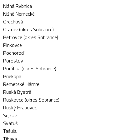
Nižná Rybnica
Nižné Nemecké
Orechová
Ostrov (okres Sobrance)
Petrovce (okres Sobrance)
Pinkovce
Podhoroď
Porostov
Porúbka (okres Sobrance)
Priekopa
Remetské Hámre
Ruská Bystrá
Ruskovce (okres Sobrance)
Ruský Hrabovec
Sejkov
Svätuš
Tašuľa
Tibava