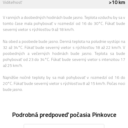
>10 km
Viditeľnosť
V ranných a doobedných hodinách bude jasno. Teplota vzduchu by sa v
tomto čase mala pohybovať v rozmedzí od 16 do 30°C. Fúkať bude
severný vietor s rýchlosťou 9 až 18 km/h.
Na obed a poobede bude jasno. Denná teplota na poludnie vystúpi na
32 až 34°C. Fúkať bude severný vietor s rýchlosťou 18 až 22 km/h. V
poobedných a večerných hodinách bude jasno. Teplota sa bude
pohybovať od 23 do 34°C. Fúkať bude severný vietor s intenzitou 17
až 25 km/h.
Najnižšie nočné teploty by sa mali pohybovať v rozmedzí od 16 do
20°C. Fúkať bude severný vietor s rýchlosťou 8 až 15 km/h. Počas noci
bude jasno.
Podrobná predpoveď počasia Pinkovce