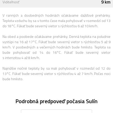
9 km
Viditeľnosť
V ranných a doobedných hodinách očakávame dažďové prehánky.
Teplota vzduchu by sa v tomto čase mala pohybovať v rozmedzí od 13
do 18°C. Fúkať bude severný vietor s rýchlosťou 6 až 10 km/h.
Na obed a poobede očakávame prehánky. Denná teplota na poludnie
vystúpi na 16 až 17°C. Fúkať bude severný vietor s rýchlosťou 5 až 9
km/h. V poobedných a večerných hodinách bude hmlisto. Teplota sa
bude pohybovať od 14 do 16°C. Fúkať bude severný vietor
s intenzitou 4 až 8 km/h.
Najnižšie nočné teploty by sa mali pohybovať v rozmedzí od 12 do
13°C. Fúkať bude severný vietor s rýchlosťou 4 až 7 km/h. Počas noci
bude hmlisto.
Podrobná predpoveď počasia Sulín