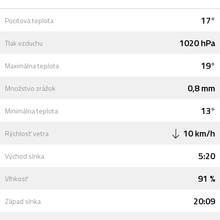
17°
Pocitová teplota
1020 hPa
Tlak vzduchu
19°
Maximálna teplota
0,8 mm
Množstvo zrážok
13°
Minimálna teplota
10 km/h
Rýchlosť vetra
5:20
Východ slnka
91 %
Vlhkosť
20:09
Západ slnka