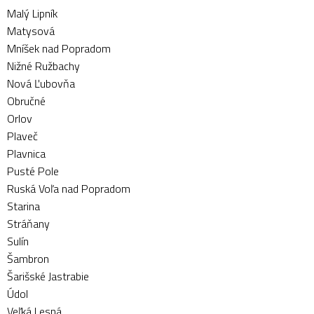
Malý Lipník
Matysová
Mníšek nad Popradom
Nižné Ružbachy
Nová Ľubovňa
Obručné
Orlov
Plaveč
Plavnica
Pusté Pole
Ruská Voľa nad Popradom
Starina
Stráňany
Sulín
Šambron
Šarišské Jastrabie
Údol
Veľká Lesná