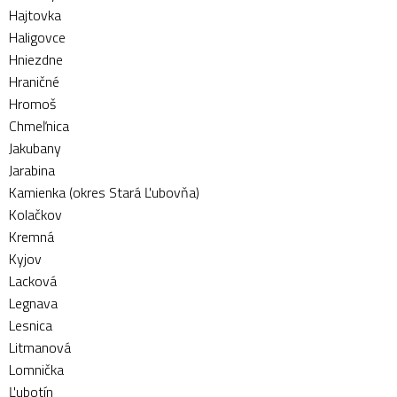
Hajtovka
Haligovce
Hniezdne
Hraničné
Hromoš
Chmeľnica
Jakubany
Jarabina
Kamienka (okres Stará Ľubovňa)
Kolačkov
Kremná
Kyjov
Lacková
Legnava
Lesnica
Litmanová
Lomnička
Ľubotín