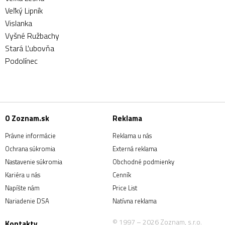
Veľký Lipník
Vislanka
Vyšné Ružbachy
Stará Ľubovňa
Podolínec
O Zoznam.sk
Reklama
Právne informácie
Reklama u nás
Ochrana súkromia
Externá reklama
Nastavenie súkromia
Obchodné podmienky
Kariéra u nás
Cenník
Napíšte nám
Price List
Nariadenie DSA
Natívna reklama
© 1997 – 2026 Zoznam, s.r.o.
Kontakty