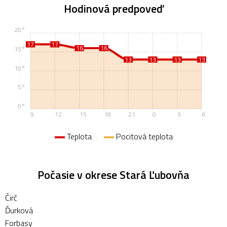
Hodinová predpoveď
20°
17
17
17
17
16
16
16
16
15°
13
13
13
13
13
13
13
13
10°
5°
0°
9
12
15
18
21
0
3
6
Teplota
Pocitová teplota
Počasie v okrese Stará Ľubovňa
Čirč
Ďurková
Forbasy