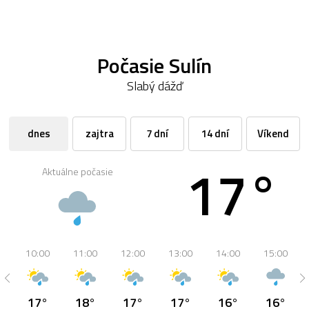
Počasie Sulín
Slabý dážď
dnes
zajtra
7 dní
14 dní
Víkend
17°
Aktuálne počasie
10:00
11:00
12:00
13:00
14:00
15:00
17°
18°
17°
17°
16°
16°