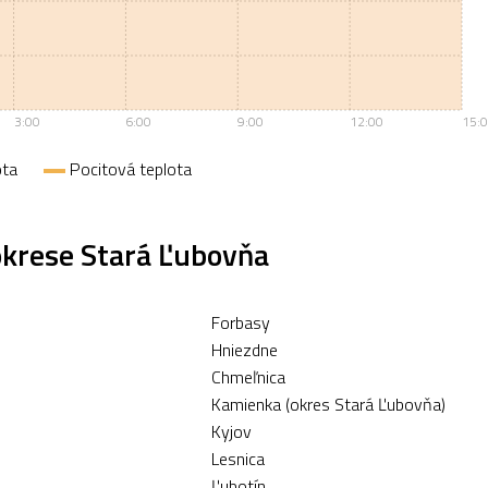
3:00
6:00
9:00
12:00
15:
ota
Pocitová teplota
okrese Stará Ľubovňa
Forbasy
Hniezdne
Chmeľnica
Kamienka (okres Stará Ľubovňa)
Kyjov
Lesnica
Ľubotín