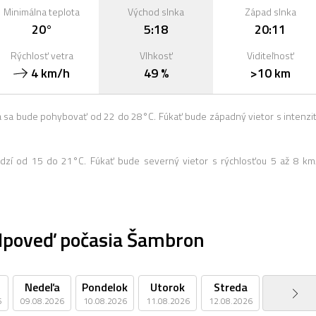
Minimálna teplota
Východ slnka
Západ slnka
20°
5:18
20:11
Rýchlosť vetra
Vlhkosť
Viditeľnosť
4 km/h
49 %
>10 km
 sa bude pohybovať od 22 do 28°C. Fúkať bude západný vietor s intenzi
dzí od 15 do 21°C. Fúkať bude severný vietor s rýchlosťou 5 až 8 km
dpoveď počasia Šambron
Nedeľa
Pondelok
Utorok
Streda
Štvrtok
6
09.08.2026
10.08.2026
11.08.2026
12.08.2026
13.08.2026