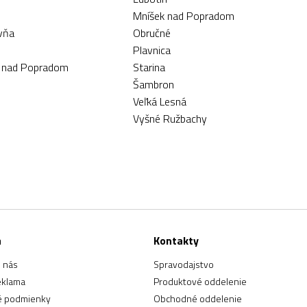
Mníšek nad Popradom
vňa
Obručné
Plavnica
a nad Popradom
Starina
Šambron
Veľká Lesná
Vyšné Ružbachy
a
Kontakty
 nás
Spravodajstvo
eklama
Produktové oddelenie
 podmienky
Obchodné oddelenie