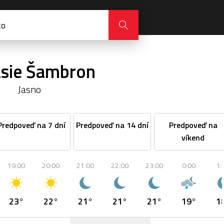
sie Šambron
Jasno
Predpoveď na 7 dní
Predpoveď na 14 dní
Predpoveď na
víkend
19:00
20:00
21:00
22:00
23:00
0:00
1:
23°
22°
21°
21°
21°
19°
1