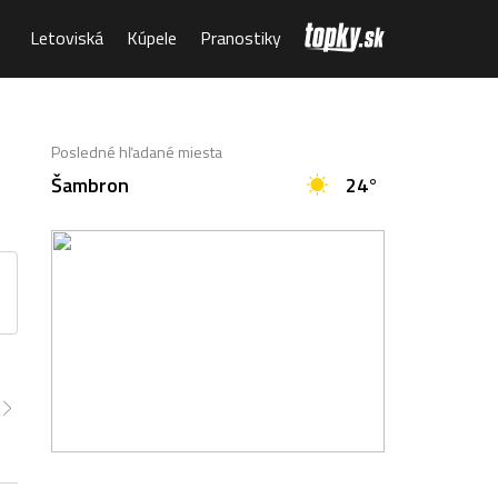
Letoviská
Kúpele
Pranostiky
Posledné hľadané miesta
Šambron
24°
00
2:00
3:00
4:00
5:00
6:00
7:00
8°
17°
16°
16°
15°
15°
16°