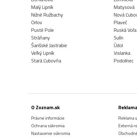
Malý Lipník
Matysová
Nižné Ružbachy
Nová Ľubo
Orlov
Plaveč
Pusté Pole
Ruská Voľ
Stráňany
Sulín
Šarišské Jastrabie
Údol
Veľký Lipník
Vislanka
Stará Ľubovňa
Podolínec
O Zoznam.sk
Reklam
Právne informácie
Reklama u
Ochrana súkromia
Externá r
Nastavenie súkromia
Obchodné