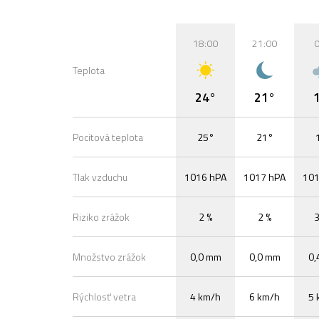
18:00
21:00
0
Teplota
24°
21°
Pocitová teplota
25°
21°
Tlak vzduchu
1016 hPA
1017 hPA
101
Riziko zrážok
2 %
2 %
3
Množstvo zrážok
0,0 mm
0,0 mm
0,
Rýchlosť vetra
4 km/h
6 km/h
5 