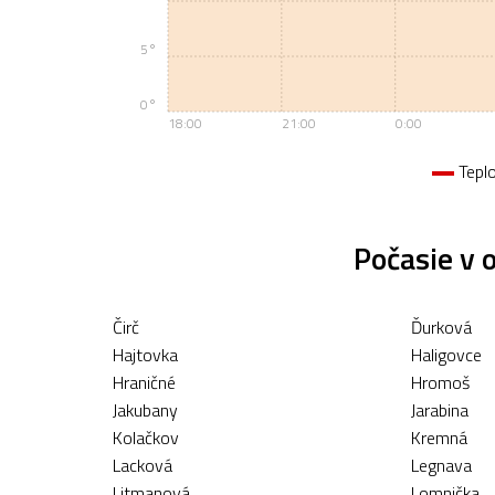
5°
0°
18:00
21:00
0:00
Tepl
Počasie v 
Čirč
Ďurková
Hajtovka
Haligovce
Hraničné
Hromoš
Jakubany
Jarabina
Kolačkov
Kremná
Lacková
Legnava
Litmanová
Lomnička