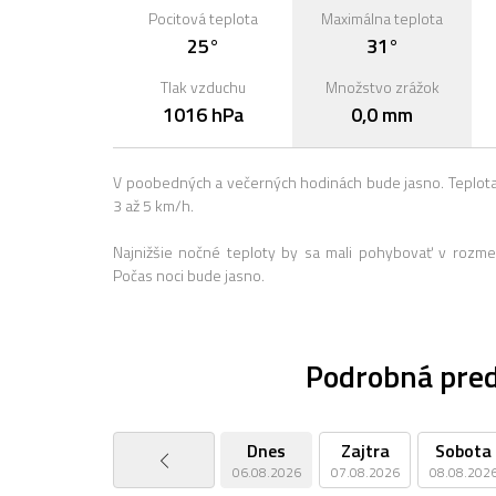
Pocitová teplota
Maximálna teplota
25°
31°
Tlak vzduchu
Množstvo zrážok
1016 hPa
0,0 mm
V poobedných a večerných hodinách bude jasno. Teplota
3 až 5 km/h.
Najnižšie nočné teploty by sa mali pohybovať v rozme
Počas noci bude jasno.
Podrobná pre
Dnes
Zajtra
Sobota
06.08.2026
07.08.2026
08.08.202