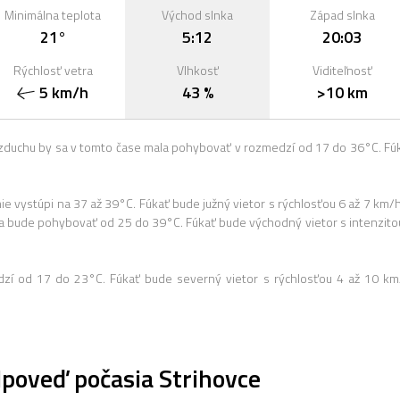
Minimálna teplota
Východ slnka
Západ slnka
21°
5:12
20:03
Rýchlosť vetra
Vlhkosť
Viditeľnosť
5 km/h
43 %
>10 km
zduchu by sa v tomto čase mala pohybovať v rozmedzí od 17 do 36°C. Fú
 vystúpi na 37 až 39°C. Fúkať bude južný vietor s rýchlosťou 6 až 7 km/h
a bude pohybovať od 25 do 39°C. Fúkať bude východný vietor s intenzito
dzí od 17 do 23°C. Fúkať bude severný vietor s rýchlosťou 4 až 10 km
poveď počasia Strihovce