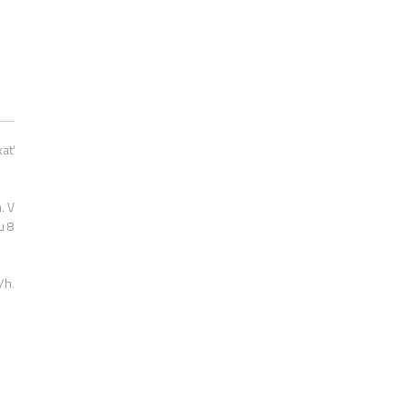
kať
. V
u 8
/h.