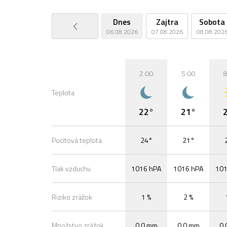
Dnes
Zajtra
Sobota
06.08.2026
07.08.2026
08.08.202
2:00
5:00
8
Teplota
22°
21°
Pocitová teplota
24°
21°
Tlak vzduchu
1016 hPA
1016 hPA
101
Riziko zrážok
1 %
2 %
Množstvo zrážok
0,0 mm
0,0 mm
0,