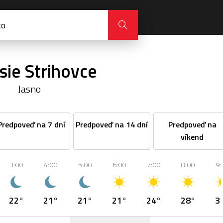
sie Strihovce
Jasno
Predpoveď na 7 dní
Predpoveď na 14 dní
Predpoveď na
víkend
3:00
4:00
5:00
6:00
7:00
8:00
9:
22°
21°
21°
21°
24°
28°
3