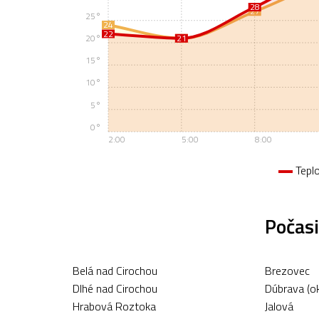
28
27
25°
24
22
21
21
20°
15°
10°
5°
0°
2:00
5:00
8:00
Tepl
Počasi
Belá nad Cirochou
Brezovec
Dlhé nad Cirochou
Dúbrava (ok
Hrabová Roztoka
Jalová