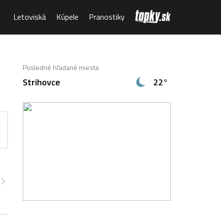
Letoviská
Kúpele
Pranostiky
Posledné hľadané miesta
Strihovce
22°
00
10:00
11:00
12:00
13:00
14:00
15:00
1°
33°
36°
37°
39°
39°
39°