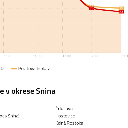
26
25
25
23
11:00
14:00
17:00
20:00
23:
ota
Pocitová teplota
e v okrese Snina
Čukalovce
res Snina)
Hostovice
Kalná Roztoka