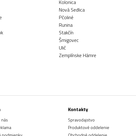
Kolonica
Nová Sedlica
e
Pčoliné
Runina
ok
Stakčín
Šmigovec
Ulič
Zemplínske Hámre
a
Kontakty
 nás
Spravodajstvo
eklama
Produktové oddelenie
 podmienky
Obchodné oddelenie