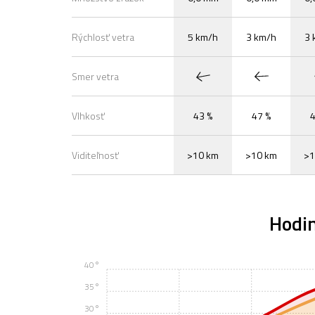
Rýchlosť vetra
5 km/h
3 km/h
3 
Smer vetra
Vlhkosť
43 %
47 %
4
Viditeľnosť
>10 km
>10 km
>1
Hodi
40°
35°
30°