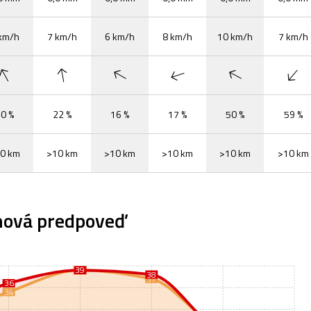
km/h
7 km/h
6 km/h
8 km/h
10 km/h
7 km/h
0 %
22 %
16 %
17 %
50 %
59 %
0 km
>10 km
>10 km
>10 km
>10 km
>10 km
nová predpoveď
39
39
38
37
36
34