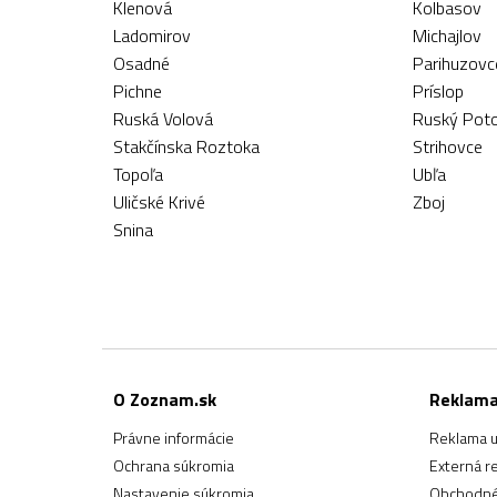
Klenová
Kolbasov
Ladomirov
Michajlov
Osadné
Parihuzovc
Pichne
Príslop
Ruská Volová
Ruský Pot
Stakčínska Roztoka
Strihovce
Topoľa
Ubľa
Uličské Krivé
Zboj
Snina
O Zoznam.sk
Reklam
Právne informácie
Reklama u
Ochrana súkromia
Externá r
Nastavenie súkromia
Obchodné