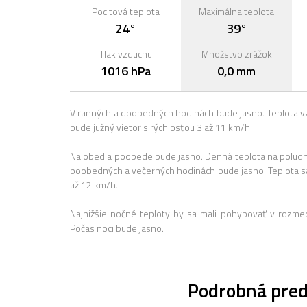
Pocitová teplota
Maximálna teplota
24°
39°
Tlak vzduchu
Množstvo zrážok
1016 hPa
0,0 mm
V ranných a doobedných hodinách bude jasno. Teplota v
bude južný vietor s rýchlosťou 3 až 11 km/h.
Na obed a poobede bude jasno. Denná teplota na poludnie
poobedných a večerných hodinách bude jasno. Teplota s
až 12 km/h.
Najnižšie nočné teploty by sa mali pohybovať v rozme
Počas noci bude jasno.
Podrobná pred