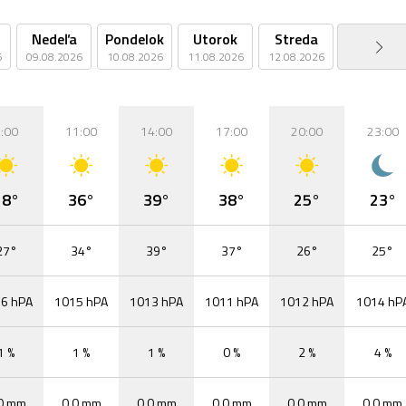
Nedeľa
Pondelok
Utorok
Streda
Štvrtok
6
09.08.2026
10.08.2026
11.08.2026
12.08.2026
13.08.2026
:00
11:00
14:00
17:00
20:00
23:00
28°
36°
39°
38°
25°
23°
27°
34°
39°
37°
26°
25°
6 hPA
1015 hPA
1013 hPA
1011 hPA
1012 hPA
1014 hP
1 %
1 %
1 %
0 %
2 %
4 %
0 mm
0,0 mm
0,0 mm
0,0 mm
0,0 mm
0,0 mm