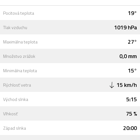
19°
Pocitová teplota
1019 hPa
Tlak vzduchu
27°
Maximálna teplota
0,0 mm
Množstvo zrážok
15°
Minimálna teplota
15 km/h
Rýchlosť vetra
5:15
Východ slnka
75 %
Vlhkosť
20:00
Západ slnka