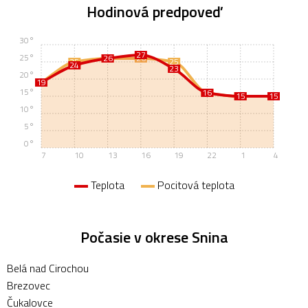
Hodinová predpoveď
30°
27
25°
26
26
26
25
25
24
23
20°
19
19
15°
16
16
15
15
15
15
10°
5°
0°
7
10
13
16
19
22
1
4
Teplota
Pocitová teplota
Počasie v okrese Snina
Belá nad Cirochou
Brezovec
Čukalovce