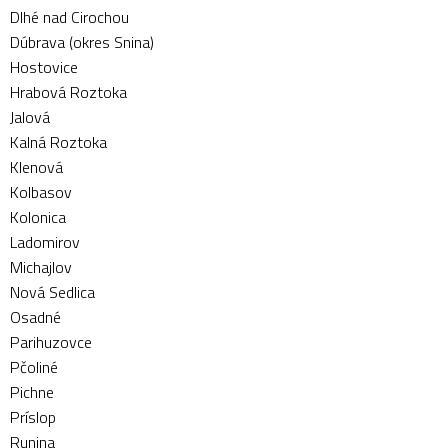
Dlhé nad Cirochou
Dúbrava (okres Snina)
Hostovice
Hrabová Roztoka
Jalová
Kalná Roztoka
Klenová
Kolbasov
Kolonica
Ladomirov
Michajlov
Nová Sedlica
Osadné
Parihuzovce
Pčoliné
Pichne
Príslop
Runina