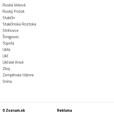
Ruská Volová
Ruský Potok
Stakčín
Stakčínska Roztoka
Strihovce
Šmigovec
Topoľa
Ubľa
Ulič
Uličské Krivé
Zboj
Zemplínske Hámre
Snina
O Zoznam.sk
Reklama