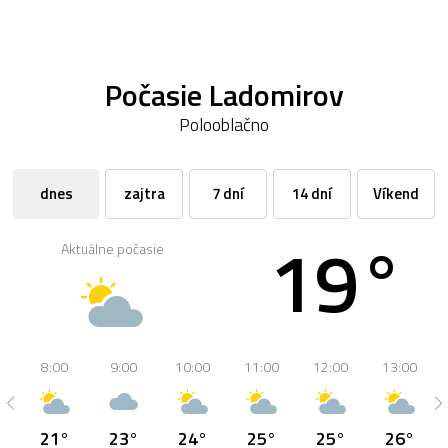
Počasie Ladomirov
Polooblačno
dnes
zajtra
7 dní
14 dní
Víkend
19°
Aktuálne počasie
8:00
9:00
10:00
11:00
12:00
13:00
21°
23°
24°
25°
25°
26°