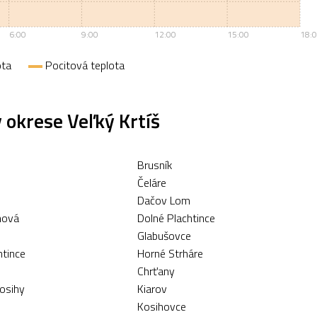
6:00
9:00
12:00
15:00
18:
ota
Pocitová teplota
 okrese Veľký Krtíš
Brusník
Čeláre
Dačov Lom
hová
Dolné Plachtince
Glabušovce
htince
Horné Strháre
Chrťany
osihy
Kiarov
Kosihovce