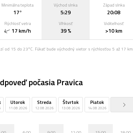
Minimálna teplota
Východ slnka
Západ slnka
17°
5:29
20:08
Rýchlosť vetra
Vlhkosť
Viditeľnosť
17 km/h
39 %
>10 km
dzí od 15 do 23°C. Fúkať bude východný vietor s rýchlosťou 5 až 17 km
dpoveď počasia Pravica
k
Utorok
Streda
Štvrtok
Piatok
Sobota
6
11.08.2026
12.08.2026
13.08.2026
14.08.2026
15.08.2026
:00
6:00
9:00
12:00
15:00
18:00