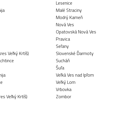
Lesenice
ija
Malé Straciny
Modrý Kameň
Nová Ves
Opatovská Nová Ves
Pravica
Seľany
res Veľký Krtíš)
Slovenské Ďarmoty
chtince
Sucháň
Šuľa
ija
Veľká Ves nad Ipľom
ce
Veľký Lom
Vrbovka
es Veľký Krtíš)
Zombor