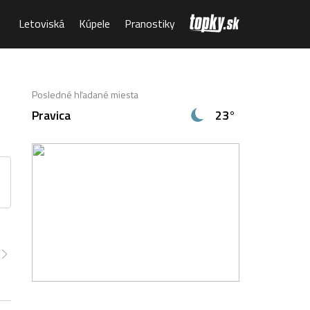
Letoviská
Kúpele
Pranostiky
Posledné hľadané miesta
Pravica
23°
00
5:00
6:00
7:00
8:00
9:00
10:00
6°
15°
15°
18°
22°
25°
27°