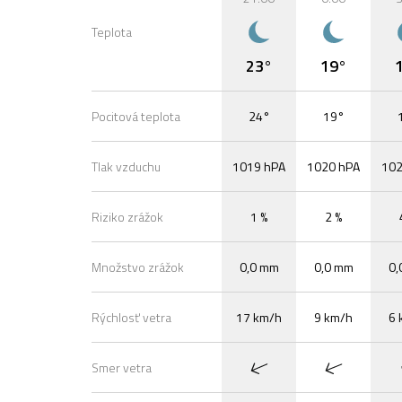
Teplota
23°
19°
Pocitová teplota
24°
19°
Tlak vzduchu
1019 hPA
1020 hPA
102
Riziko zrážok
1 %
2 %
Množstvo zrážok
0,0 mm
0,0 mm
0,
Rýchlosť vetra
17 km/h
9 km/h
6 
Smer vetra