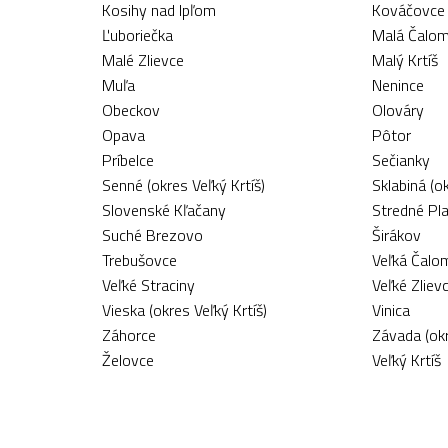
Kosihy nad Ipľom
Kováčovce
Ľuboriečka
Malá Čalom
Malé Zlievce
Malý Krtíš
Muľa
Nenince
Obeckov
Olováry
Opava
Pôtor
Príbelce
Sečianky
Senné (okres Veľký Krtíš)
Sklabiná (ok
Slovenské Kľačany
Stredné Pla
Suché Brezovo
Širákov
Trebušovce
Veľká Čalom
Veľké Straciny
Veľké Zliev
Vieska (okres Veľký Krtíš)
Vinica
Záhorce
Závada (okr
Želovce
Veľký Krtíš