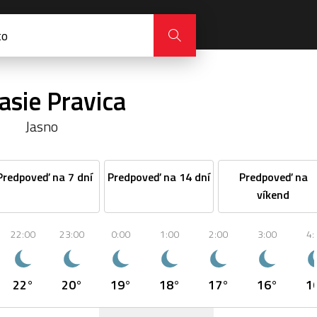
asie Pravica
Jasno
Predpoveď na 7 dní
Predpoveď na 14 dní
Predpoveď na
víkend
22:00
23:00
0:00
1:00
2:00
3:00
4:
22°
20°
19°
18°
17°
16°
1