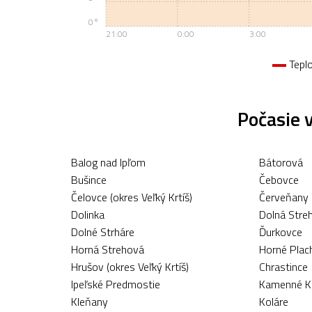
0°
21:00
0:00
3:00
Tepl
Počasie v
Balog nad Ipľom
Bátorová
Bušince
Čebovce
Čelovce (okres Veľký Krtíš)
Červeňany
Dolinka
Dolná Stre
Dolné Strháre
Ďurkovce
Horná Strehová
Horné Plac
Hrušov (okres Veľký Krtíš)
Chrastince
Ipeľské Predmostie
Kamenné K
Kleňany
Koláre