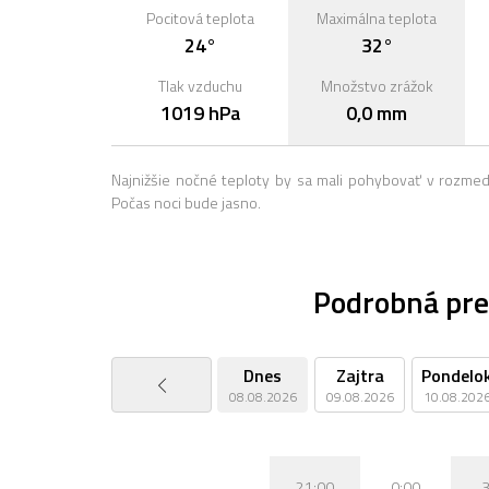
Pocitová teplota
Maximálna teplota
24°
32°
Tlak vzduchu
Množstvo zrážok
1019 hPa
0,0 mm
Najnižšie nočné teploty by sa mali pohybovať v rozme
Počas noci bude jasno.
Podrobná pre
Dnes
Zajtra
Pondelo
08.08.2026
09.08.2026
10.08.202
21:00
0:00
3