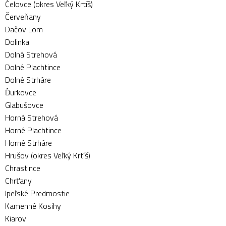
Čelovce (okres Veľký Krtíš)
Červeňany
Dačov Lom
Dolinka
Dolná Strehová
Dolné Plachtince
Dolné Strháre
Ďurkovce
Glabušovce
Horná Strehová
Horné Plachtince
Horné Strháre
Hrušov (okres Veľký Krtíš)
Chrastince
Chrťany
Ipeľské Predmostie
Kamenné Kosihy
Kiarov