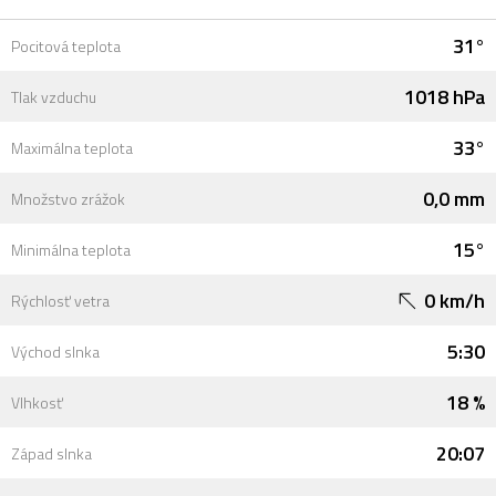
31°
Pocitová teplota
1018 hPa
Tlak vzduchu
33°
Maximálna teplota
0,0 mm
Množstvo zrážok
15°
Minimálna teplota
0 km/h
Rýchlosť vetra
5:30
Východ slnka
18 %
Vlhkosť
20:07
Západ slnka