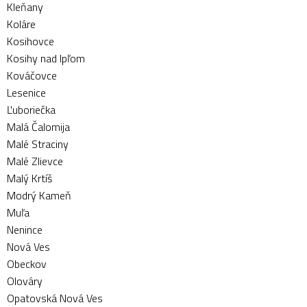
Kleňany
Koláre
Kosihovce
Kosihy nad Ipľom
Kováčovce
Lesenice
Ľuboriečka
Malá Čalomija
Malé Straciny
Malé Zlievce
Malý Krtíš
Modrý Kameň
Muľa
Nenince
Nová Ves
Obeckov
Olováry
Opatovská Nová Ves