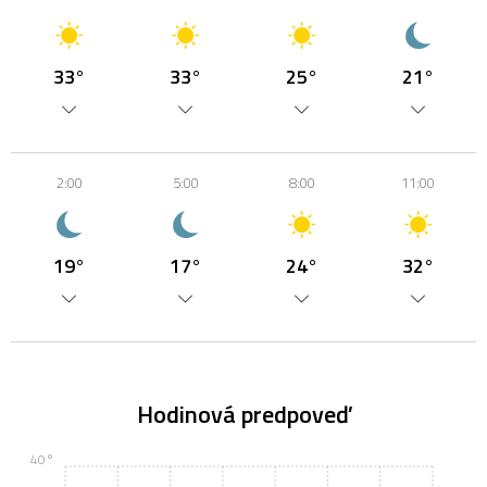
33°
33°
25°
21°
2:00
5:00
8:00
11:00
19°
17°
24°
32°
Hodinová predpoveď
40°