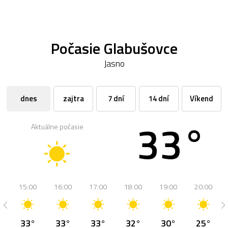
Počasie Glabušovce
Jasno
dnes
zajtra
7 dní
14 dní
Víkend
33°
Aktuálne počasie
15:00
16:00
17:00
18:00
19:00
20:00
33°
33°
33°
32°
30°
25°