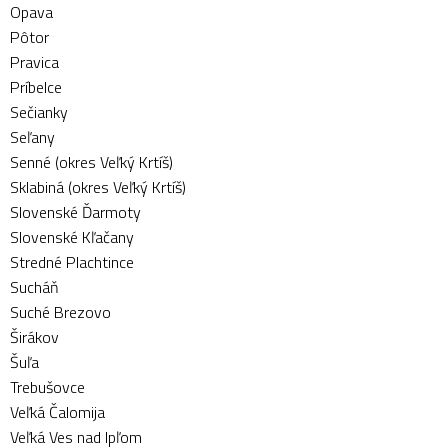
Opava
Pôtor
Pravica
Príbelce
Sečianky
Seľany
Senné (okres Veľký Krtíš)
Sklabiná (okres Veľký Krtíš)
Slovenské Ďarmoty
Slovenské Kľačany
Stredné Plachtince
Sucháň
Suché Brezovo
Širákov
Šuľa
Trebušovce
Veľká Čalomija
Veľká Ves nad Ipľom