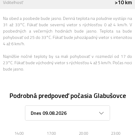
>10 km
Viditeľnosť
Na obed a poobede bude jasno. Denná teplota na poludnie vystúpi na
31 až 33°C. Fúkať bude severný vietor s rýchlosťou 0 až 4 km/h. V
poobedných a večerných hodinách bude jasno. Teplota sa bude
pohybovať od 25 do 33°C. Fúkať bude juhozápadný vietor s intenzitou
4 až 6 km/h.
Najnižšie nočné teploty by sa mali pohybovať v rozmedzí od 17 do
23°C. Fúkať bude východný vietor s rýchlosťou 4 až 5 km/h. Počas noci
bude jasno.
Podrobná predpoveď počasia Glabušovce
14:00
17:00
20:00
23:00