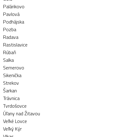
Palárikovo
Pavlová
Podhájska
Pozba
Radava
Rastislavice
Rúbaň
Salka
Semerovo
Sikenička
Strekov
Šarkan
Trávnica
Tvrdošovce
Úľany nad Žitavou
Veľké Lovce
Veľký Kýr
Vlkas