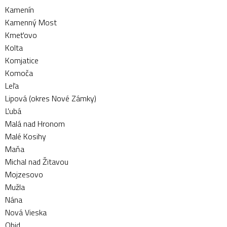
Kamenín
Kamenný Most
Kmeťovo
Kolta
Komjatice
Komoča
Leľa
Lipová (okres Nové Zámky)
Ľubá
Malá nad Hronom
Malé Kosihy
Maňa
Michal nad Žitavou
Mojzesovo
Mužla
Nána
Nová Vieska
Obid