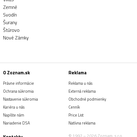
Zemné
Svodín
Šurany
Štúrovo
Nové Zámky
O Zoznam.sk
Reklama
Právne informácie
Reklama u nás
Ochrana súkromia
Externá reklama
Nastavenie súkromia
Obchodné podmienky
Kariéra u nás
Cenník
Napíšte nám
Price List
Nariadenie DSA
Natívna reklama
© 1997 – 2026 Zoznam, s.r.o.
Kontakty