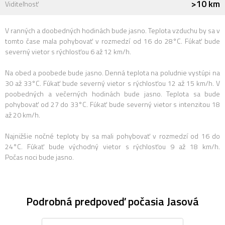
>10 km
Viditeľnosť
V ranných a doobedných hodinách bude jasno. Teplota vzduchu by sa v
tomto čase mala pohybovať v rozmedzí od 16 do 28°C. Fúkať bude
severný vietor s rýchlosťou 6 až 12 km/h.
Na obed a poobede bude jasno. Denná teplota na poludnie vystúpi na
30 až 33°C. Fúkať bude severný vietor s rýchlosťou 12 až 15 km/h. V
poobedných a večerných hodinách bude jasno. Teplota sa bude
pohybovať od 27 do 33°C. Fúkať bude severný vietor s intenzitou 18
až 20 km/h.
Najnižšie nočné teploty by sa mali pohybovať v rozmedzí od 16 do
24°C. Fúkať bude východný vietor s rýchlosťou 9 až 18 km/h.
Počas noci bude jasno.
Podrobná predpoveď počasia Jasová