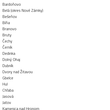
Bardoňovo
Belá (okres Nové Zámky)
Bešeňov
Bíňa
Branovo
Bruty
Čechy
Černík
Dedinka
Dolný Ohaj
Dubník
Dvory nad Žitavou
Gbelce
Hul
Chľaba
Jasová
Jatov
Kamenica nad Hronom