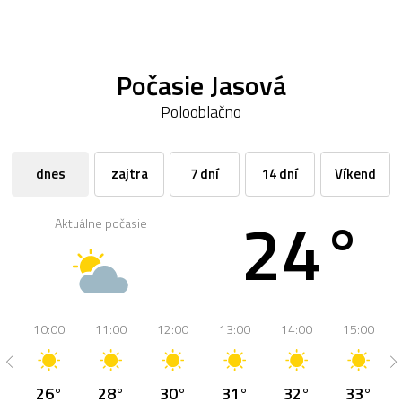
Počasie Jasová
Polooblačno
dnes
zajtra
7 dní
14 dní
Víkend
24°
Aktuálne počasie
10:00
11:00
12:00
13:00
14:00
15:00
26°
28°
30°
31°
32°
33°