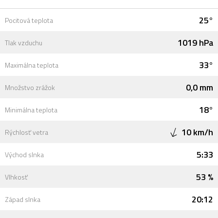
25°
Pocitová teplota
1019 hPa
Tlak vzduchu
33°
Maximálna teplota
0,0 mm
Množstvo zrážok
18°
Minimálna teplota
10 km/h
Rýchlosť vetra
5:33
Východ slnka
53 %
Vlhkosť
20:12
Západ slnka