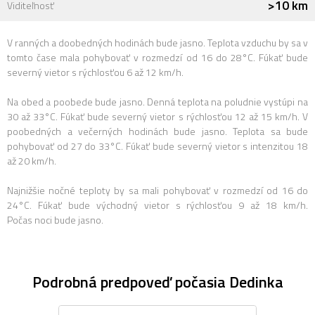
>10 km
Viditeľnosť
V ranných a doobedných hodinách bude jasno. Teplota vzduchu by sa v
tomto čase mala pohybovať v rozmedzí od 16 do 28°C. Fúkať bude
severný vietor s rýchlosťou 6 až 12 km/h.
Na obed a poobede bude jasno. Denná teplota na poludnie vystúpi na
30 až 33°C. Fúkať bude severný vietor s rýchlosťou 12 až 15 km/h. V
poobedných a večerných hodinách bude jasno. Teplota sa bude
pohybovať od 27 do 33°C. Fúkať bude severný vietor s intenzitou 18
až 20 km/h.
Najnižšie nočné teploty by sa mali pohybovať v rozmedzí od 16 do
24°C. Fúkať bude východný vietor s rýchlosťou 9 až 18 km/h.
Počas noci bude jasno.
Podrobná predpoveď počasia Dedinka