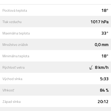
18°
Pocitová teplota
1017 hPa
Tlak vzduchu
33°
Maximálna teplota
0,0 mm
Množstvo zrážok
18°
Minimálna teplota
8 km/h
Rýchlosť vetra
5:33
Východ slnka
84 %
Vlhkosť
20:12
Západ slnka