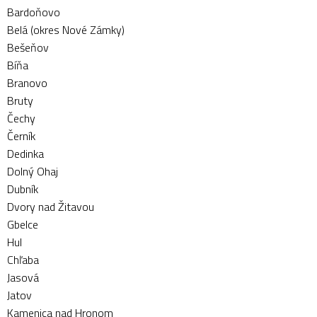
Bardoňovo
Belá (okres Nové Zámky)
Bešeňov
Bíňa
Branovo
Bruty
Čechy
Černík
Dedinka
Dolný Ohaj
Dubník
Dvory nad Žitavou
Gbelce
Hul
Chľaba
Jasová
Jatov
Kamenica nad Hronom