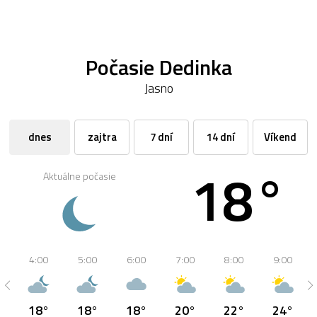
Počasie Dedinka
Jasno
dnes
zajtra
7 dní
14 dní
Víkend
18°
Aktuálne počasie
4:00
5:00
6:00
7:00
8:00
9:00
18°
18°
18°
20°
22°
24°