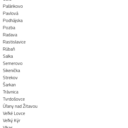
Palárikovo
Pavlová
Podhájska
Pozba
Radava
Rastislavice
Rúbaň
Salka
Semerovo
Sikenička
Strekov
Šarkan
Trávnica
Tvrdošovce
Úľany nad Žitavou
Veľké Lovce
Veľký Kýr
Vlkas