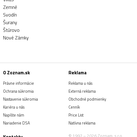
Zemné
Svodín
Šurany
Štúrovo
Nové Zámky
O Zoznam.sk
Reklama
Právne informácie
Reklama u nás
Ochrana súkromia
Externá reklama
Nastavenie súkromia
Obchodné podmienky
Kariéra u nás
Cenník
Napíšte nám
Price List
Nariadenie DSA
Natívna reklama
© 1997 – 2026 Zoznam, s.r.o.
Kontakty