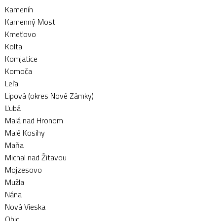
Kamenín
Kamenný Most
Kmeťovo
Kolta
Komjatice
Komoča
Leľa
Lipová (okres Nové Zámky)
Ľubá
Malá nad Hronom
Malé Kosihy
Maňa
Michal nad Žitavou
Mojzesovo
Mužla
Nána
Nová Vieska
Obid