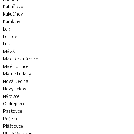
Kubáňovo
Kukučínov
Kuraľany
Lok
Lontov
Lula
Málaš
Malé Kozmálovce
Malé Ludince
Mýtne Ludany
Nová Dedina
Nový Tekov
Nýrovce
Ondrejovce
Pastovce
Pečenice
Plášťovce
Plavé Vozokany