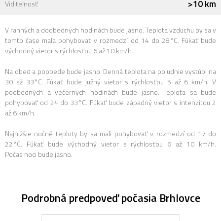
>10 km
Viditeľnosť
V ranných a doobedných hodinách bude jasno. Teplota vzduchu by sa v
tomto čase mala pohybovať v rozmedzí od 14 do 28°C. Fúkať bude
východný vietor s rýchlosťou 6 až 10 km/h.
Na obed a poobede bude jasno. Denná teplota na poludnie vystúpi na
30 až 33°C. Fúkať bude južný vietor s rýchlosťou 5 až 6 km/h. V
poobedných a večerných hodinách bude jasno. Teplota sa bude
pohybovať od 24 do 33°C. Fúkať bude západný vietor s intenzitou 2
až 6 km/h.
Najnižšie nočné teploty by sa mali pohybovať v rozmedzí od 17 do
22°C. Fúkať bude východný vietor s rýchlosťou 6 až 10 km/h.
Počas noci bude jasno.
Podrobná predpoveď počasia Brhlovce