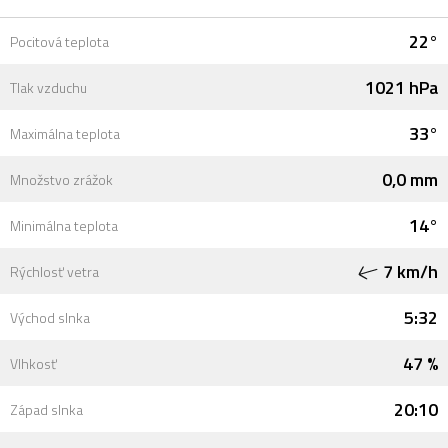
22°
Pocitová teplota
1021 hPa
Tlak vzduchu
33°
Maximálna teplota
0,0 mm
Množstvo zrážok
14°
Minimálna teplota
7 km/h
Rýchlosť vetra
5:32
Východ slnka
47 %
Vlhkosť
20:10
Západ slnka