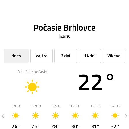
Počasie Brhlovce
Jasno
dnes
zajtra
7 dní
14 dní
Víkend
22°
Aktuálne počasie
9:00
10:00
11:00
12:00
13:00
14:00
24°
26°
28°
30°
31°
32°