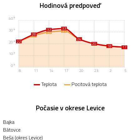
Hodinová predpoveď
40°
33
32
30°
31
30
28
27
24
24
22
22
20°
20
20
18
18
17
17
10°
0°
8
11
14
17
20
23
2
5
Teplota
Pocitová teplota
Počasie v okrese Levice
Bajka
Bátovce
Beša (okres Levice)