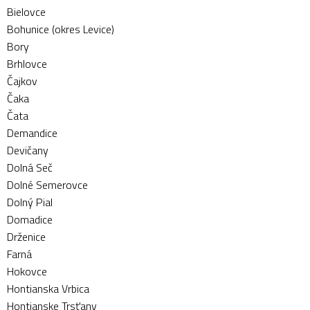
Bielovce
Bohunice (okres Levice)
Bory
Brhlovce
Čajkov
Čaka
Čata
Demandice
Devičany
Dolná Seč
Dolné Semerovce
Dolný Pial
Domadice
Drženice
Farná
Hokovce
Hontianska Vrbica
Hontianske Trsťany