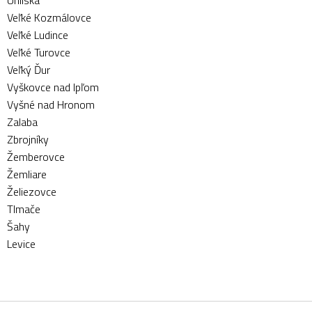
Uhliská
Veľké Kozmálovce
Veľké Ludince
Veľké Turovce
Veľký Ďur
Vyškovce nad Ipľom
Vyšné nad Hronom
Zalaba
Zbrojníky
Žemberovce
Žemliare
Želiezovce
Tlmače
Šahy
Levice