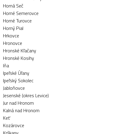
Horná Seč
Horné Semerovce
Horné Turovce
Horný Pial
Hrkovce
Hronovce
Hronské Kľačany
Hronské Kosihy
Iňa
Ipeľské Úľany
Ipeľský Sokolec
Jabloňovce
Jesenské (okres Levice)
Jur nad Hronom
Kalná nad Hronom
Keť
Kozárovce
Krškany