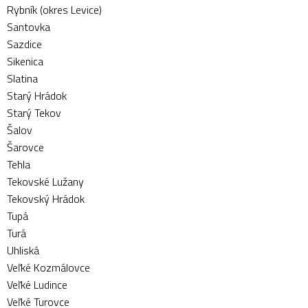
Rybník (okres Levice)
Santovka
Sazdice
Sikenica
Slatina
Starý Hrádok
Starý Tekov
Šalov
Šarovce
Tehla
Tekovské Lužany
Tekovský Hrádok
Tupá
Turá
Uhliská
Veľké Kozmálovce
Veľké Ludince
Veľké Turovce