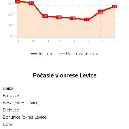
34
33
32
32
30°
29
29
25
24
20°
20
20
19
19
18
18
17
17
10°
0°
15
18
21
0
3
6
9
12
Teplota
Pocitová teplota
Počasie v okrese Levice
Bajka
Bátovce
Beša (okres Levice)
Bielovce
Bohunice (okres Levice)
Bory