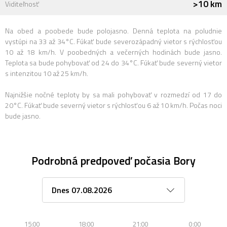
>10 km
Viditeľnosť
Na obed a poobede bude polojasno. Denná teplota na poludnie
vystúpi na 33 až 34°C. Fúkať bude severozápadný vietor s rýchlosťou
10 až 18 km/h. V poobedných a večerných hodinách bude jasno.
Teplota sa bude pohybovať od 24 do 34°C. Fúkať bude severný vietor
s intenzitou 10 až 25 km/h.
Najnižšie nočné teploty by sa mali pohybovať v rozmedzí od 17 do
20°C. Fúkať bude severný vietor s rýchlosťou 6 až 10 km/h. Počas noci
bude jasno.
Podrobná predpoveď počasia Bory
15:00
18:00
21:00
0:00