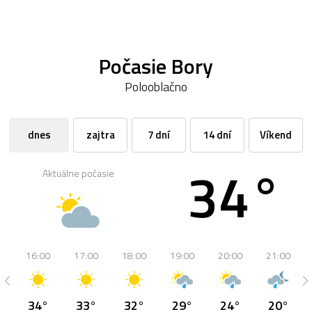
Počasie Bory
Polooblačno
dnes
zajtra
7 dní
14 dní
Víkend
34°
Aktuálne počasie
16:00
17:00
18:00
19:00
20:00
21:00
34°
33°
32°
29°
24°
20°