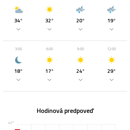
34°
32°
20°
19°
3:00
6:00
9:00
12:00
18°
17°
24°
29°
Hodinová predpoveď
40°