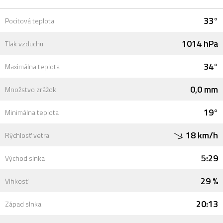
33°
Pocitová teplota
1014 hPa
Tlak vzduchu
34°
Maximálna teplota
0,0 mm
Množstvo zrážok
19°
Minimálna teplota
18 km/h
Rýchlosť vetra
5:29
Východ slnka
29 %
Vlhkosť
20:13
Západ slnka