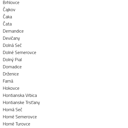
Brhlovce
Čajkov
Čaka
Čata
Demandice
Devičany
Dolná Seč
Dolné Semerovce
Dolný Pial
Domadice
Drženice
Farná
Hokovce
Hontianska Vrbica
Hontianske Trsťany
Horná Seč
Horné Semerovce
Horné Turovce