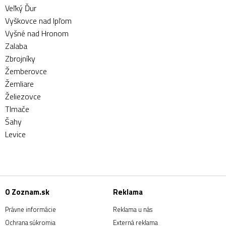
Veľký Ďur
Vyškovce nad Ipľom
Vyšné nad Hronom
Zalaba
Zbrojníky
Žemberovce
Žemliare
Želiezovce
Tlmače
Šahy
Levice
O Zoznam.sk
Reklama
Právne informácie
Reklama u nás
Ochrana súkromia
Externá reklama