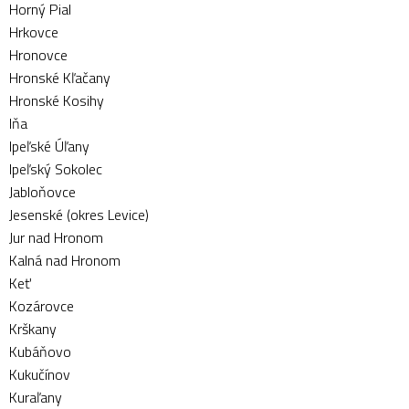
Horný Pial
Hrkovce
Hronovce
Hronské Kľačany
Hronské Kosihy
Iňa
Ipeľské Úľany
Ipeľský Sokolec
Jabloňovce
Jesenské (okres Levice)
Jur nad Hronom
Kalná nad Hronom
Keť
Kozárovce
Krškany
Kubáňovo
Kukučínov
Kuraľany