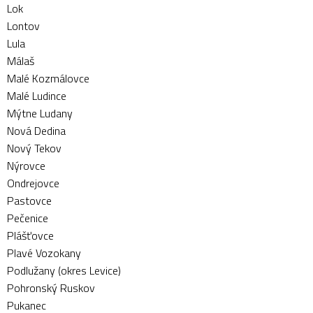
Lok
Lontov
Lula
Málaš
Malé Kozmálovce
Malé Ludince
Mýtne Ludany
Nová Dedina
Nový Tekov
Nýrovce
Ondrejovce
Pastovce
Pečenice
Plášťovce
Plavé Vozokany
Podlužany (okres Levice)
Pohronský Ruskov
Pukanec