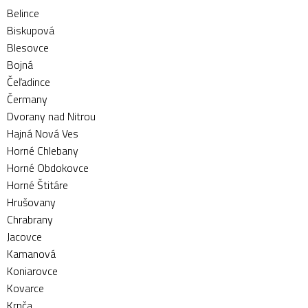
Belince
Biskupová
Blesovce
Bojná
Čeľadince
Čermany
Dvorany nad Nitrou
Hajná Nová Ves
Horné Chlebany
Horné Obdokovce
Horné Štitáre
Hrušovany
Chrabrany
Jacovce
Kamanová
Koniarovce
Kovarce
Krnča