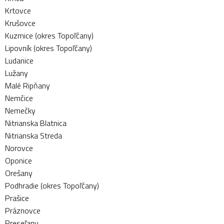
Krtovce
Krušovce
Kuzmice (okres Topoľčany)
Lipovník (okres Topoľčany)
Ludanice
Lužany
Malé Ripňany
Nemčice
Nemečky
Nitrianska Blatnica
Nitrianska Streda
Norovce
Oponice
Orešany
Podhradie (okres Topoľčany)
Prašice
Práznovce
Preseľany