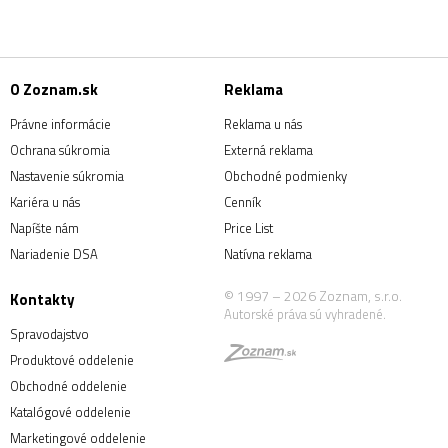
O Zoznam.sk
Reklama
Právne informácie
Reklama u nás
Ochrana súkromia
Externá reklama
Nastavenie súkromia
Obchodné podmienky
Kariéra u nás
Cenník
Napíšte nám
Price List
Nariadenie DSA
Natívna reklama
© 1997 – 2026 Zoznam, s.r.o.
Kontakty
Autorské práva sú vyhradené.
Spravodajstvo
Produktové oddelenie
Obchodné oddelenie
Katalógové oddelenie
Marketingové oddelenie