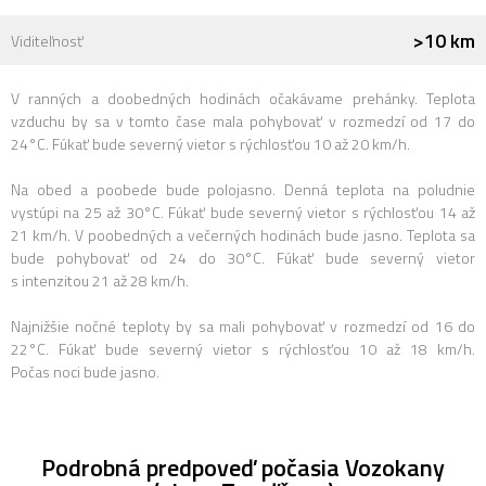
>10 km
Viditeľnosť
V ranných a doobedných hodinách očakávame prehánky. Teplota
vzduchu by sa v tomto čase mala pohybovať v rozmedzí od 17 do
24°C. Fúkať bude severný vietor s rýchlosťou 10 až 20 km/h.
Na obed a poobede bude polojasno. Denná teplota na poludnie
vystúpi na 25 až 30°C. Fúkať bude severný vietor s rýchlosťou 14 až
21 km/h. V poobedných a večerných hodinách bude jasno. Teplota sa
bude pohybovať od 24 do 30°C. Fúkať bude severný vietor
s intenzitou 21 až 28 km/h.
Najnižšie nočné teploty by sa mali pohybovať v rozmedzí od 16 do
22°C. Fúkať bude severný vietor s rýchlosťou 10 až 18 km/h.
Počas noci bude jasno.
Podrobná predpoveď počasia Vozokany