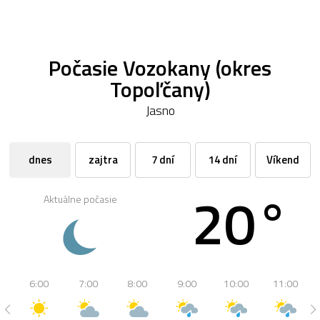
Počasie Vozokany (okres
Topoľčany)
Jasno
dnes
zajtra
7 dní
14 dní
Víkend
20°
Aktuálne počasie
6:00
7:00
8:00
9:00
10:00
11:00