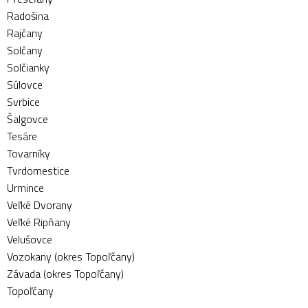
Radošina
Rajčany
Solčany
Solčianky
Súlovce
Svrbice
Šalgovce
Tesáre
Tovarníky
Tvrdomestice
Urmince
Veľké Dvorany
Veľké Ripňany
Velušovce
Vozokany (okres Topoľčany)
Závada (okres Topoľčany)
Topoľčany