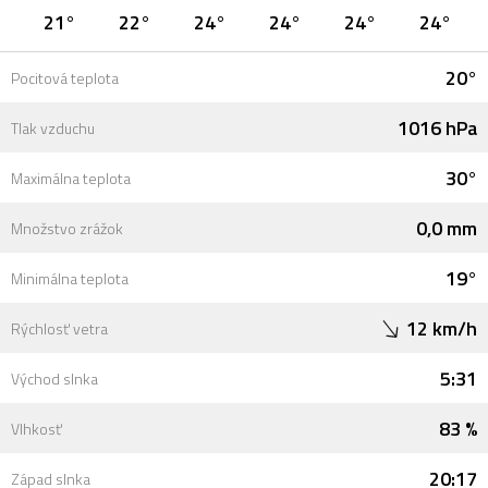
21°
22°
24°
24°
24°
24°
20°
Pocitová teplota
1016 hPa
Tlak vzduchu
30°
Maximálna teplota
0,0 mm
Množstvo zrážok
19°
Minimálna teplota
12 km/h
Rýchlosť vetra
5:31
Východ slnka
83 %
Vlhkosť
20:17
Západ slnka