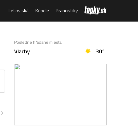
Letoviská
Kúpele
Pranostiky
Posledné hľadané miesta
Vlachy
30°
:00
23:00
0:00
1:00
2:00
3:00
4:00
4°
22°
21°
20°
20°
20°
19°