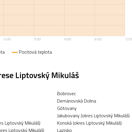
0:00
3:00
6:00
9:00
12:
ota
Pocitová teplota
rese Liptovský Mikuláš
Bobrovec
Demänovská Dolina
Gôtovany
Jakubovany (okres Liptovský Mikuláš)
es Liptovský Mikuláš)
Konská (okres Liptovský Mikuláš)
res Liptovský Mikuláš)
Lazisko