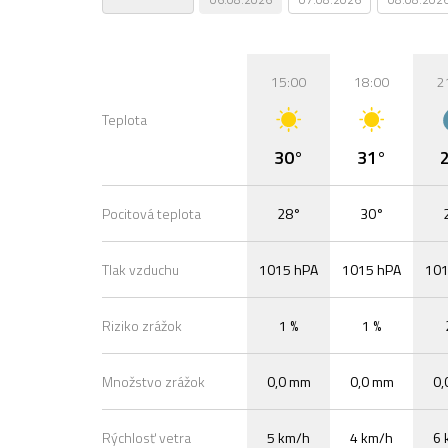
15:00
18:00
2
Teplota
30°
31°
Pocitová teplota
28°
30°
Tlak vzduchu
1015 hPA
1015 hPA
101
Riziko zrážok
1 %
1 %
Množstvo zrážok
0,0 mm
0,0 mm
0,
Rýchlosť vetra
5 km/h
4 km/h
6 