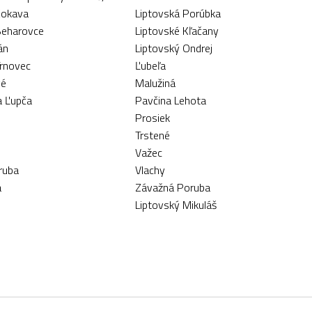
Kokava
Liptovská Porúbka
Beharovce
Liptovské Kľačany
án
Liptovský Ondrej
Trnovec
Ľubeľa
vé
Malužiná
a Ľupča
Pavčina Lehota
Prosiek
Trstené
Važec
ruba
Vlachy
a
Závažná Poruba
Liptovský Mikuláš