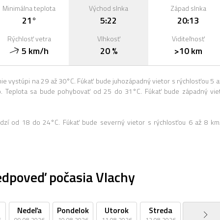
Minimálna teplota
Východ slnka
Západ slnka
21°
5:22
20:13
Rýchlosť vetra
Vlhkosť
Viditeľnosť
5 km/h
20 %
>10 km
e vystúpi na 29 až 30°C. Fúkať bude juhozápadný vietor s rýchlosťou 5 a
. Teplota sa bude pohybovať od 25 do 31°C. Fúkať bude západný vie
dzí od 18 do 24°C. Fúkať bude severný vietor s rýchlosťou 6 až 8 km
edpoveď počasia Vlachy
Nedeľa
Pondelok
Utorok
Streda
Štvrtok
6
09.08.2026
10.08.2026
11.08.2026
12.08.2026
13.08.2026