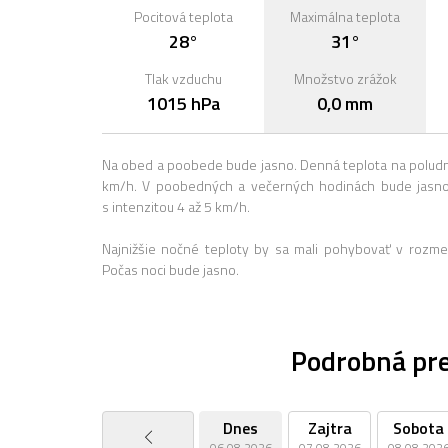
Pocitová teplota
Maximálna teplota
28°
31°
Tlak vzduchu
Množstvo zrážok
1015 hPa
0,0 mm
Na obed a poobede bude jasno. Denná teplota na poludni
km/h. V poobedných a večerných hodinách bude jasno
s intenzitou 4 až 5 km/h.
Najnižšie nočné teploty by sa mali pohybovať v rozme
Počas noci bude jasno.
Podrobná pr
Dnes
Zajtra
Sobota
06.08.2026
07.08.2026
08.08.202