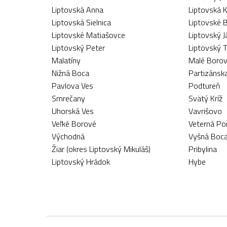
Liptovská Anna
Liptovská 
Liptovská Sielnica
Liptovské 
Liptovské Matiašovce
Liptovský J
Liptovský Peter
Liptovský 
Malatíny
Malé Boro
Nižná Boca
Partizánsk
Pavlova Ves
Podtureň
Smrečany
Svätý Kríž
Uhorská Ves
Vavrišovo
Veľké Borové
Veterná Po
Východná
Vyšná Boc
Žiar (okres Liptovský Mikuláš)
Pribylina
Liptovský Hrádok
Hybe