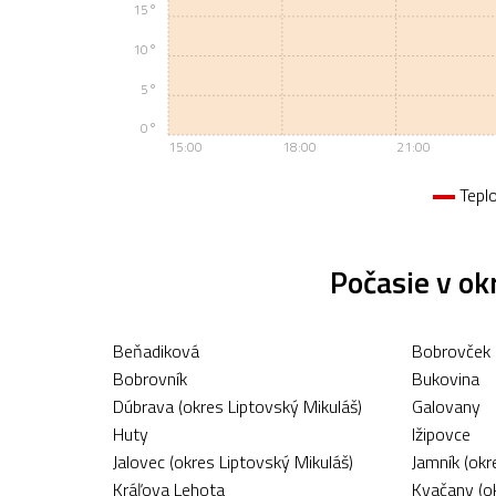
15°
10°
5°
0°
15:00
18:00
21:00
Tepl
Počasie v ok
Beňadiková
Bobrovček
Bobrovník
Bukovina
Dúbrava (okres Liptovský Mikuláš)
Galovany
Huty
Ižipovce
Jalovec (okres Liptovský Mikuláš)
Jamník (okr
Kráľova Lehota
Kvačany (ok