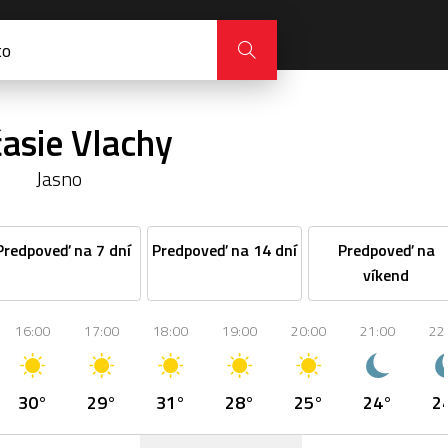
asie Vlachy
Jasno
Predpoveď na 7 dní
Predpoveď na 14 dní
Predpoveď na
víkend
16:00
17:00
18:00
19:00
20:00
21:00
22
30°
29°
31°
28°
25°
24°
2