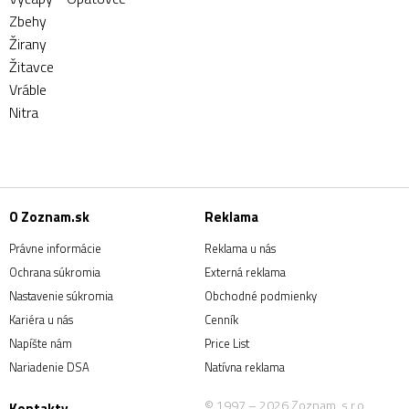
Zbehy
Žirany
Žitavce
Vráble
Nitra
O Zoznam.sk
Reklama
Právne informácie
Reklama u nás
Ochrana súkromia
Externá reklama
Nastavenie súkromia
Obchodné podmienky
Kariéra u nás
Cenník
Napíšte nám
Price List
Nariadenie DSA
Natívna reklama
© 1997 – 2026 Zoznam, s.r.o.
Kontakty