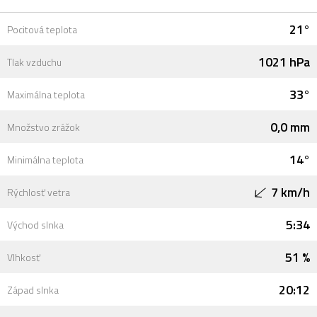
21°
Pocitová teplota
1021 hPa
Tlak vzduchu
33°
Maximálna teplota
0,0 mm
Množstvo zrážok
14°
Minimálna teplota
7 km/h
Rýchlosť vetra
5:34
Východ slnka
51 %
Vlhkosť
20:12
Západ slnka