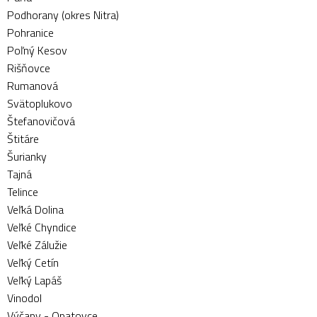
Podhorany (okres Nitra)
Pohranice
Poľný Kesov
Rišňovce
Rumanová
Svätoplukovo
Štefanovičová
Štitáre
Šurianky
Tajná
Telince
Veľká Dolina
Veľké Chyndice
Veľké Zálužie
Veľký Cetín
Veľký Lapáš
Vinodol
Výčapy - Opatovce