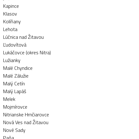
Kapince
Klasov
Kolíňany
Lehota
Lúčnica nad Žitavou
Ľudovítová
Lukáčovce (okres Nitra)
Lužianky
Malé Chyndice
Malé Zálužie
Malý Cetín
Malý Lapáš
Melek
Mojmírovce
Nitrianske Hrnčiarovce
Nová Ves nad Žitavou
Nové Sady
Paňa