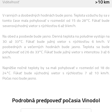
>10 km
Viditeľnosť
V ranných a doobedných hodinách bude jasno. Teplota vzduchu by sa v
tomto čase mala pohybovať v rozmedzí od 15 do 28°C. Fúkať bude
severovýchodný vietor s rýchlosťou 6 až 9 km/h.
Na obed a poobede bude jasno. Denná teplota na poludnie vystúpi na
30 až 33°C. Fúkať bude južný vietor s rýchlosťou 6 km/h. V
poobedných a večerných hodinách bude jasno. Teplota sa bude
pohybovať od 26 do 33°C. Fúkať bude južný vietor s intenzitou 3 až 6
km/h.
Najnižšie nočné teploty by sa mali pohybovať v rozmedzí od 18 do
24°C. Fúkať bude východný vietor s rýchlosťou 7 až 10 km/h.
Počas noci bude jasno.
Podrobná predpoveď počasia Vinodol