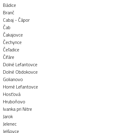
Bádice
Branč
Cabaj - Čápor
Čab
Čakajovce
Čechynce
Čeľadice
Čifáre
Dolné Lefantovce
Dolné Obdokovce
Golianovo
Horné Lefantovce
Hosťová
Hruboňovo
Ivanka pri Nitre
Jarok
Jelenec
Jelšovce