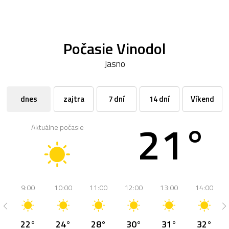
Počasie Vinodol
Jasno
dnes
zajtra
7 dní
14 dní
Víkend
21°
Aktuálne počasie
9:00
10:00
11:00
12:00
13:00
14:00
22°
24°
28°
30°
31°
32°