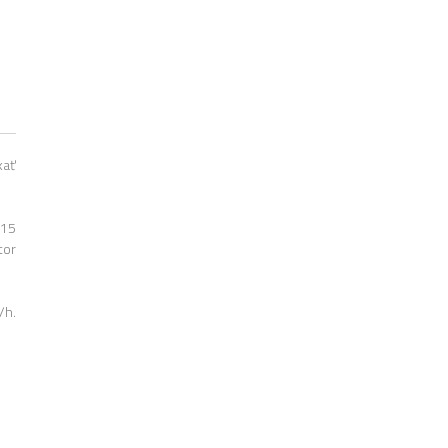
kať
 15
tor
/h.