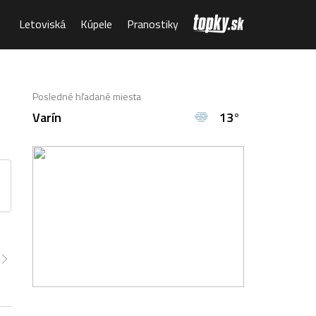
Letoviská
Kúpele
Pranostiky
Posledné hľadané miesta
Varín
13°
:00
12:00
13:00
14:00
15:00
16:00
17:00
4°
25°
25°
26°
26°
26°
25°