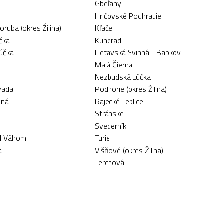
Gbeľany
Hričovské Podhradie
ruba (okres Žilina)
Kľače
čka
Kunerad
Lúčka
Lietavská Svinná - Babkov
Malá Čierna
Nezbudská Lúčka
vada
Podhorie (okres Žilina)
sná
Rajecké Teplice
Stránske
Svederník
ad Váhom
Turie
a
Višňové (okres Žilina)
Terchová