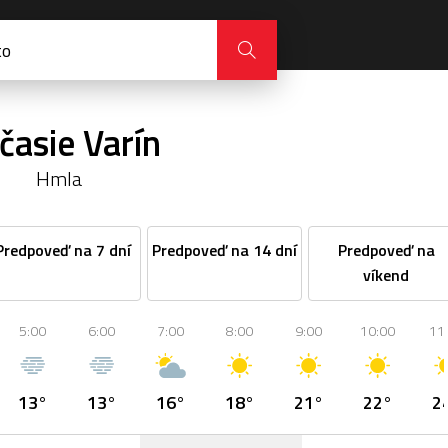
časie Varín
Hmla
Predpoveď na 7 dní
Predpoveď na 14 dní
Predpoveď na
víkend
5:00
6:00
7:00
8:00
9:00
10:00
11
13°
13°
16°
18°
21°
22°
2