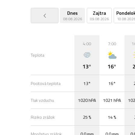
Dnes
Zajtra
Pondelo
08.08.2026
09.08.2026
10.08.202
4:00
7:00
1
Teplota
13°
16°
Pocitová teplota
13°
16°
Tlak vzduchu
1020 hPA
1021 hPA
102
Riziko zrážok
25 %
14 %
Množstvo zrážok
0,0 mm
0,0 mm
0,