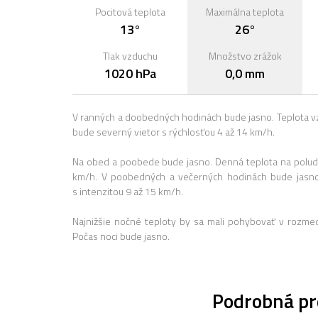
Pocitová teplota
Maximálna teplota
13°
26°
Tlak vzduchu
Množstvo zrážok
1020 hPa
0,0 mm
V ranných a doobedných hodinách bude jasno. Teplota v
bude severný vietor s rýchlosťou 4 až 14 km/h.
Na obed a poobede bude jasno. Denná teplota na poludn
km/h. V poobedných a večerných hodinách bude jasno
s intenzitou 9 až 15 km/h.
Najnižšie nočné teploty by sa mali pohybovať v rozme
Počas noci bude jasno.
Podrobná pr