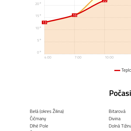
22
20°
16
16
15°
13
13
10°
5°
0°
4:00
7:00
10:00
Tepl
Počasi
Belá (okres Žilina)
Bitarová
Čičmany
Divina
Dlhé Pole
Dolná Tižin