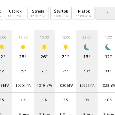
k
Utorok
Streda
Štvrtok
Piatok
Sobota
6
11.08.2026
12.08.2026
13.08.2026
14.08.2026
15.08.2026
0:00
13:00
16:00
19:00
22:00
1:00
22°
25°
26°
21°
13°
12°
25°
25°
26°
21°
13°
11°
1 hPA
1020 hPA
1019 hPA
1020 hPA
1022 hPA
1023 hP
2 %
1 %
1 %
3 %
8 %
10 %
0 mm
0,0 mm
0,0 mm
0,0 mm
0,0 mm
0,0 mm