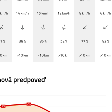
 km/h
14 km/h
15 km/h
12 km/h
8 km/h
6 km/h
1 %
38 %
36 %
52 %
77 %
83 %
0 km
>10 km
>10 km
>10 km
>10 km
>10 km
nová predpoveď
26
26
25
25