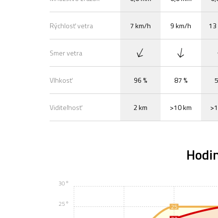
Rýchlosť vetra
7 km/h
9 km/h
13
Smer vetra
Vlhkosť
96 %
87 %
5
Viditeľnosť
2 km
>10 km
>1
Hodi
30°
25°
25