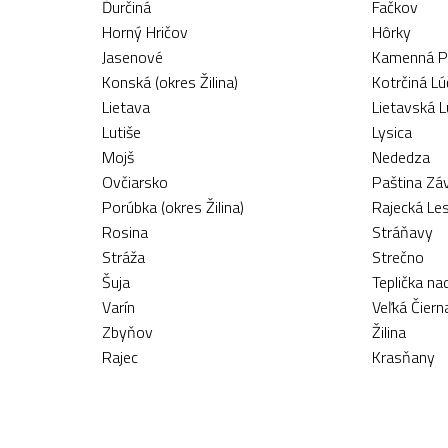
Ďurčiná
Fačkov
Horný Hričov
Hôrky
Jasenové
Kamenná Po
Konská (okres Žilina)
Kotrčiná Lú
Lietava
Lietavská 
Lutiše
Lysica
Mojš
Nededza
Ovčiarsko
Paština Zá
Porúbka (okres Žilina)
Rajecká Le
Rosina
Stráňavy
Stráža
Strečno
Šuja
Teplička n
Varín
Veľká Čiern
Zbyňov
Žilina
Rajec
Krasňany