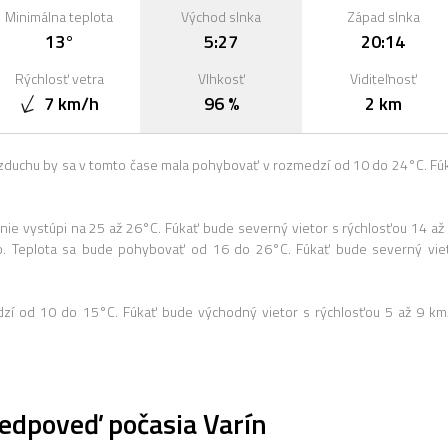
Minimálna teplota
Východ slnka
Západ slnka
13°
5:27
20:14
Rýchlosť vetra
Vlhkosť
Viditeľnosť
7 km/h
96 %
2 km
zduchu by sa v tomto čase mala pohybovať v rozmedzí od 10 do 24°C. Fú
ie vystúpi na 25 až 26°C. Fúkať bude severný vietor s rýchlosťou 14 až
. Teplota sa bude pohybovať od 16 do 26°C. Fúkať bude severný vie
dzí od 10 do 15°C. Fúkať bude východný vietor s rýchlosťou 5 až 9 km
edpoveď počasia Varín