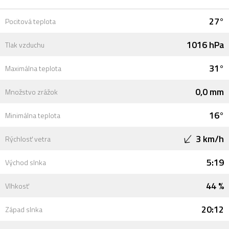
27°
Pocitová teplota
1016 hPa
Tlak vzduchu
31°
Maximálna teplota
0,0 mm
Množstvo zrážok
16°
Minimálna teplota
3 km/h
Rýchlosť vetra
5:19
Východ slnka
44 %
Vlhkosť
20:12
Západ slnka