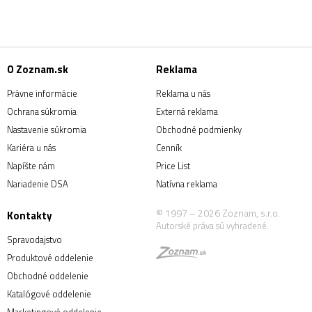
O Zoznam.sk
Reklama
Právne informácie
Reklama u nás
Ochrana súkromia
Externá reklama
Nastavenie súkromia
Obchodné podmienky
Kariéra u nás
Cenník
Napíšte nám
Price List
Nariadenie DSA
Natívna reklama
© 1997 – 2026 Zoznam, s.r.o.
Kontakty
Autorské práva sú vyhradené.
Spravodajstvo
Produktové oddelenie
Obchodné oddelenie
Katalógové oddelenie