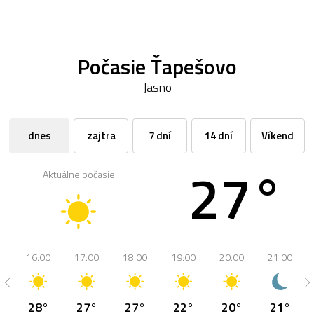
Počasie Ťapešovo
Jasno
dnes
zajtra
7 dní
14 dní
Víkend
27°
Aktuálne počasie
16:00
17:00
18:00
19:00
20:00
21:00
28°
27°
27°
22°
20°
21°