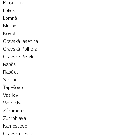
Krušetnica
Lokca
Lomná
Mútne
Novoť
Oravská Jasenica
Oravská Polhora
Oravské Veselé
Rabča
Rabčice
Sihelné
Ťapešovo
Vasiľov
Vavrečka
Zákamenné
Zubrohlava
Námestovo
Oravská Lesná