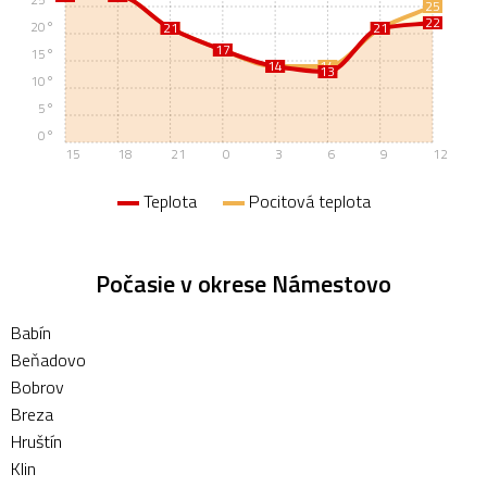
25
22
20°
21
21
21
21
17
17
15°
14
14
14
13
10°
5°
0°
15
18
21
0
3
6
9
12
Teplota
Pocitová teplota
Počasie v okrese Námestovo
Babín
Beňadovo
Bobrov
Breza
Hruštín
Klin