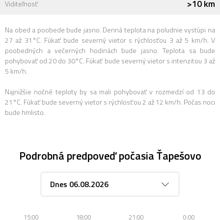
>10 km
Viditeľnosť
Na obed a poobede bude jasno. Denná teplota na poludnie vystúpi na
27 až 31°C. Fúkať bude severný vietor s rýchlosťou 3 až 5 km/h. V
poobedných a večerných hodinách bude jasno. Teplota sa bude
pohybovať od 20 do 30°C. Fúkať bude severný vietor s intenzitou 3 až
5 km/h.
Najnižšie nočné teploty by sa mali pohybovať v rozmedzí od 13 do
21°C. Fúkať bude severný vietor s rýchlosťou 2 až 12 km/h. Počas noci
bude hmlisto.
Podrobná predpoveď počasia Ťapešovo
15:00
18:00
21:00
0:00