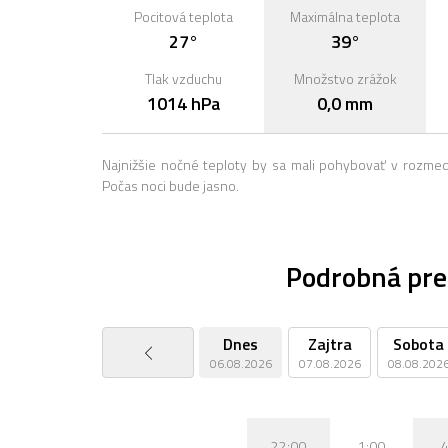
Pocitová teplota
Maximálna teplota
27°
39°
Tlak vzduchu
Množstvo zrážok
1014 hPa
0,0 mm
Najnižšie nočné teploty by sa mali pohybovať v rozme
Počas noci bude jasno.
Podrobná pre
Dnes
Zajtra
Sobota
06.08.2026
07.08.2026
08.08.202
22:00
1:00
4