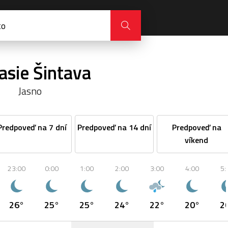
asie Šintava
Jasno
Predpoveď na 7 dní
Predpoveď na 14 dní
Predpoveď na
víkend
23:00
0:00
1:00
2:00
3:00
4:00
5:
26°
25°
25°
24°
22°
20°
2