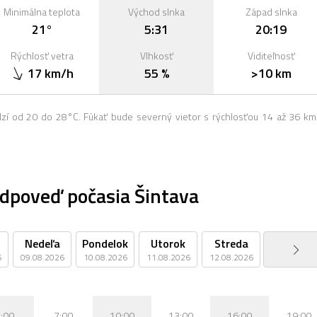
Minimálna teplota
Východ slnka
Západ slnka
21°
5:31
20:19
Rýchlosť vetra
Vlhkosť
Viditeľnosť
17 km/h
55 %
>10 km
dzí od 20 do 28°C. Fúkať bude severný vietor s rýchlosťou 14 až 36 km
dpoveď počasia Šintava
Nedeľa
Pondelok
Utorok
Streda
Štvrtok
6
09.08.2026
10.08.2026
11.08.2026
12.08.2026
13.08.2026
:00
7:00
10:00
13:00
16:00
19:00