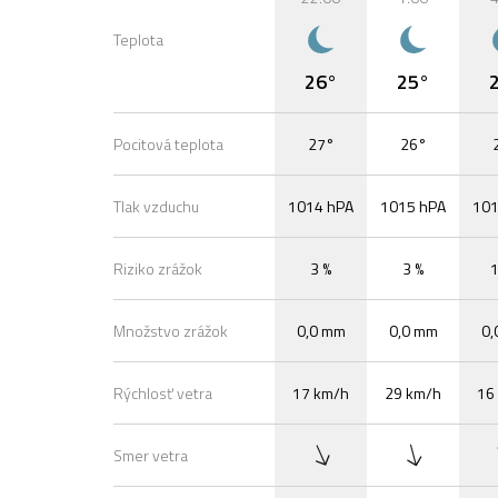
Teplota
26°
25°
Pocitová teplota
27°
26°
Tlak vzduchu
1014 hPA
1015 hPA
101
Riziko zrážok
3 %
3 %
1
Množstvo zrážok
0,0 mm
0,0 mm
0,
Rýchlosť vetra
17 km/h
29 km/h
16
Smer vetra