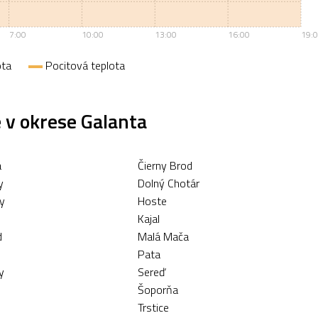
7:00
10:00
13:00
16:00
19:
ota
Pocitová teplota
 v okrese Galanta
a
Čierny Brod
y
Dolný Chotár
by
Hoste
Kajal
d
Malá Mača
Pata
y
Sereď
Šoporňa
Trstice