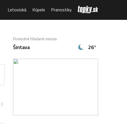
Letoviská
Kúpele
Pranostiky
Posledné hľadané miesta
Šintava
26°
00
6:00
7:00
8:00
9:00
10:00
11:00
0°
21°
22°
24°
23°
23°
24°