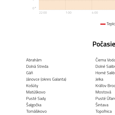
0°
22:00
1:00
4:00
Tepl
Počasie
Abrahám
Čierna Vod
Dolná Streda
Dolné Salib
Gáň
Horné Sali
Jánovce (okres Galanta)
Jelka
Košúty
Kráľov Bro
Matúškovo
Mostová
Pusté Sady
Pusté Úľan
Šalgočka
Šintava
Tomášikovo
Topoľnica